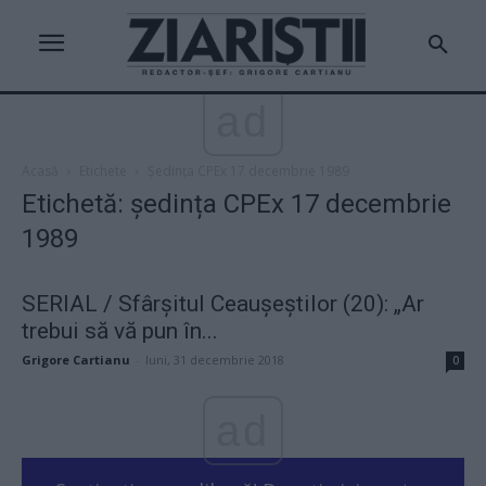
ad
Acasă
Etichete
Şedința CPEx 17 decembrie 1989
Etichetă: şedința CPEx 17 decembrie
1989
SERIAL / Sfârşitul Ceauşeştilor (20): „Ar
trebui să vă pun în...
Grigore Cartianu
-
luni, 31 decembrie 2018
0
ad