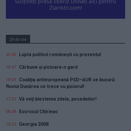
Susțineți presa liberă! Donați aici pentru
Ziaristii.com!
24 de ore
20.26
Lupta politicii românești cu prezentul
18.47
Cărbune și picioare-n gard
18.09
Coaliția antieuropeană PSD–AUR se bucură:
fluviul Dunărea se trece cu piciorul!
17.32
Vă veți blestema zilele, pesedeilor!
08.38
Escrocul Chirieac
18.22
Georgia 2008