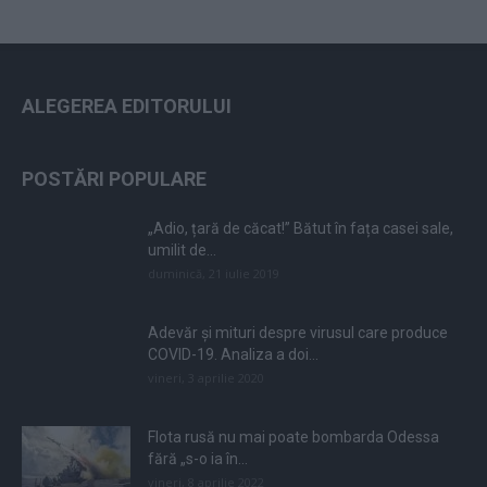
ALEGEREA EDITORULUI
POSTĂRI POPULARE
„Adio, țară de căcat!” Bătut în fața casei sale,
umilit de...
duminică, 21 iulie 2019
Adevăr și mituri despre virusul care produce
COVID-19. Analiza a doi...
vineri, 3 aprilie 2020
Flota rusă nu mai poate bombarda Odessa
fără „s-o ia în...
vineri, 8 aprilie 2022