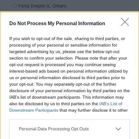
Forța Dreptei (L. Orban)
PNȚMM
Do Not Process My Personal Information
REPER
SENS
If you wish to opt-out of the sale, sharing to third parties, or
SOS (Șoșoacă)
processing of your personal or sensitive information for
targeted advertising by us, please use the below opt-out
POT (Gavrilă)
section to confirm your selection. Please note that after your
PACE (Peia)
opt-out request is processed you may continue seeing
Acțiunea Conservatoare (Târziu)
interest-based ads based on personal information utilized by
us or personal information disclosed to third parties prior to
PDF (Lazarus)
your opt-out. You may separately opt-out of the further
PUSL (D. Voiculescu)
disclosure of your personal information by third parties on the
IAB’s list of downstream participants. This information may
PNȚCD (Pavelescu)
also be disclosed by us to third parties on the
IAB’s List of
PNCR (Terheș)
Downstream Participants
that may further disclose it to other
third parties.
Partidul Patrioților (Surugiu)
FAR (Coarnă)
Personal Data Processing Opt Outs
România pe Primul Loc (Ponta)