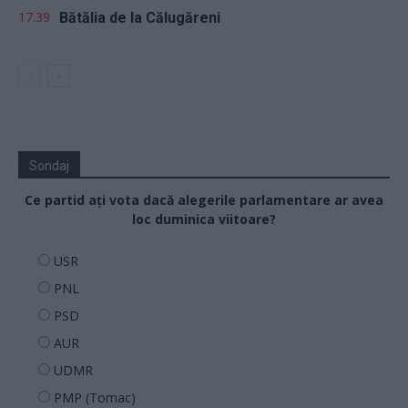
17.39
Bătălia de la Călugăreni
Sondaj
Ce partid ați vota dacă alegerile parlamentare ar avea
loc duminica viitoare?
USR
PNL
PSD
AUR
UDMR
PMP (Tomac)