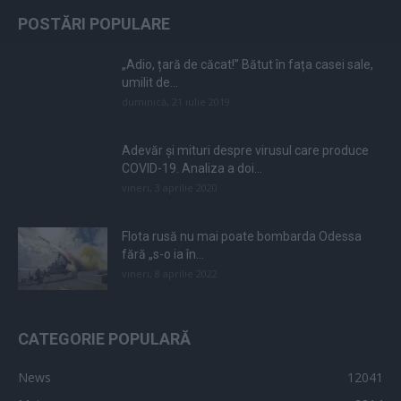
POSTĂRI POPULARE
„Adio, țară de căcat!” Bătut în fața casei sale,
umilit de...
duminică, 21 iulie 2019
Adevăr și mituri despre virusul care produce
COVID-19. Analiza a doi...
vineri, 3 aprilie 2020
Flota rusă nu mai poate bombarda Odessa
fără „s-o ia în...
vineri, 8 aprilie 2022
CATEGORIE POPULARĂ
News
12041