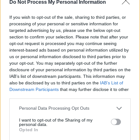
SOS (Șoșoacă)
Do Not Process My Personal Information
POT (Gavrilă)
If you wish to opt-out of the sale, sharing to third parties, or
PACE (Peia)
processing of your personal or sensitive information for
Acțiunea Conservatoare (Târziu)
targeted advertising by us, please use the below opt-out
section to confirm your selection. Please note that after your
PDF (Lazarus)
opt-out request is processed you may continue seeing
PUSL (D. Voiculescu)
interest-based ads based on personal information utilized by
PNȚCD (Pavelescu)
us or personal information disclosed to third parties prior to
your opt-out. You may separately opt-out of the further
PNCR (Terheș)
disclosure of your personal information by third parties on the
Partidul Patrioților (Surugiu)
IAB’s list of downstream participants. This information may
also be disclosed by us to third parties on the
IAB’s List of
FAR (Coarnă)
Downstream Participants
that may further disclose it to other
România pe Primul Loc (Ponta)
third parties.
Altul
Personal Data Processing Opt Outs
I want to opt-out of the Sharing of my
personal data.
Arată rezultatele
Opted In