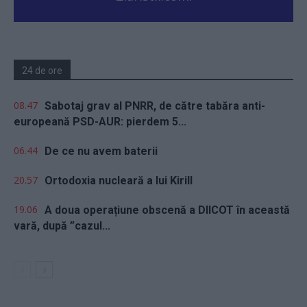
24 de ore
08.47
Sabotaj grav al PNRR, de către tabăra anti-
europeană PSD-AUR: pierdem 5...
06.44
De ce nu avem baterii
20.57
Ortodoxia nucleară a lui Kirill
19.06
A doua operațiune obscenă a DIICOT în această
vară, după ”cazul...