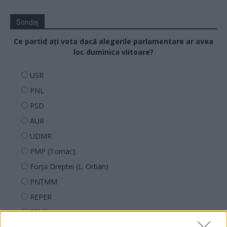
Sondaj
Ce partid ați vota dacă alegerile parlamentare ar avea
loc duminica viitoare?
USR
PNL
PSD
AUR
UDMR
PMP (Tomac)
Forța Dreptei (L. Orban)
PNȚMM
REPER
SENS