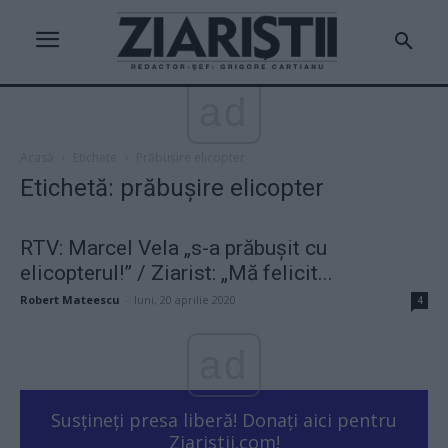
ad
Acasă
Etichete
Prăbușire elicopter
Etichetă: prăbușire elicopter
RTV: Marcel Vela „s-a prăbușit cu
elicopterul!” / Ziarist: „Mă felicit...
Robert Mateescu
-
luni, 20 aprilie 2020
4
ad
Susțineți presa liberă! Donați aici pentru
Ziaristii.com!