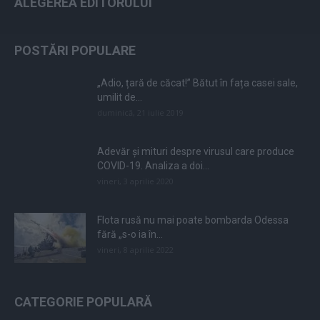
ALEGEREA EDITORULUI
POSTĂRI POPULARE
„Adio, țară de căcat!” Bătut în fața casei sale,
umilit de...
duminică, 21 iulie 2019
Adevăr și mituri despre virusul care produce
COVID-19. Analiza a doi...
vineri, 3 aprilie 2020
Flota rusă nu mai poate bombarda Odessa
fără „s-o ia în...
vineri, 8 aprilie 2022
CATEGORIE POPULARĂ