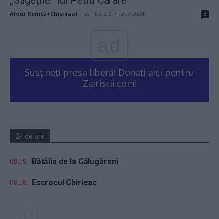
„Săgețile” lui Petru Cărare
Alecu Reniță (Chișinău)
-
sâmbătă, 2 martie 2024
3
ad
Susțineți presa liberă! Donați aici pentru
Ziaristii.com!
24 de ore
09.39
Bătălia de la Călugăreni
08.38
Escrocul Chirieac