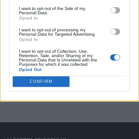
Arată rezultatele
I want to opt-out of the Sale of my
Personal Data.
Arhiva sondajelor
Opted In
I want to opt-out of processing my
Personal Data for Targeted Advertising.
Opted In
I want to opt-out of Collection, Use,
Retention, Sale, and/or Sharing of my
Personal Data that Is Unrelated with the
Purposes for which it was collected.
Opted Out
ad
CONFIRM