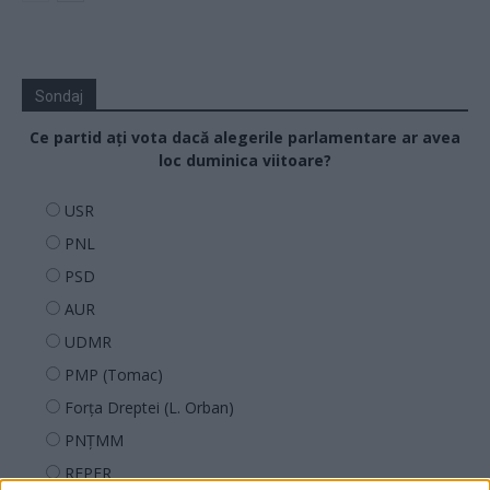
Sondaj
Ce partid ați vota dacă alegerile parlamentare ar avea
loc duminica viitoare?
USR
PNL
PSD
AUR
UDMR
PMP (Tomac)
Forța Dreptei (L. Orban)
PNȚMM
REPER