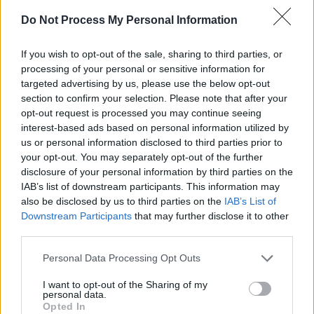
SENS
Do Not Process My Personal Information
SOS (Șoșoacă)
POT (Gavrilă)
If you wish to opt-out of the sale, sharing to third parties, or
processing of your personal or sensitive information for
PACE (Peia)
targeted advertising by us, please use the below opt-out
Acțiunea Conservatoare (Târziu)
section to confirm your selection. Please note that after your
opt-out request is processed you may continue seeing
PDF (Lazarus)
interest-based ads based on personal information utilized by
PUSL (D. Voiculescu)
us or personal information disclosed to third parties prior to
PNȚCD (Pavelescu)
your opt-out. You may separately opt-out of the further
disclosure of your personal information by third parties on the
PNCR (Terheș)
IAB’s list of downstream participants. This information may
Partidul Patrioților (Surugiu)
also be disclosed by us to third parties on the
IAB’s List of
Downstream Participants
that may further disclose it to other
FAR (Coarnă)
third parties.
România pe Primul Loc (Ponta)
Personal Data Processing Opt Outs
Altul
I want to opt-out of the Sharing of my
personal data.
Opted In