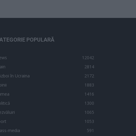
ATEGORIE POPULARĂ
ews
12042
ain
2814
zboi în Ucraina
2172
inii
1883
umea
1416
litică
1300
zvăluiri
1065
ort
1053
ass-media
591