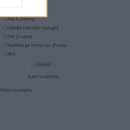
PUSL (D. Voiculescu)
PNȚCD (Pavelescu)
PNCR (Terheș)
Partidul Patrioților (Surugiu)
FAR (Coarnă)
România pe Primul Loc (Ponta)
Altul
Arată rezultatele
Arhiva sondajelor