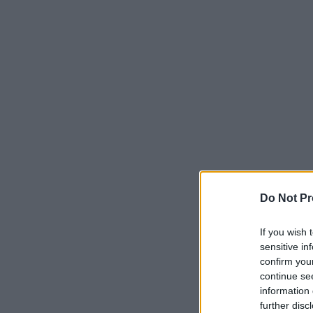
Do Not Pr
If you wish 
sensitive in
confirm you
continue se
information 
further disc