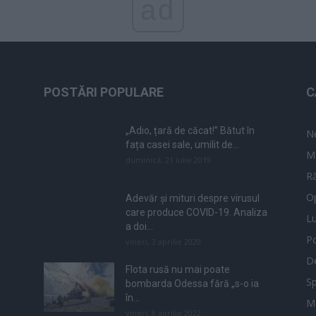
ad
POSTĂRI POPULARE
C
„Adio, țară de căcat!” Bătut în
N
fața casei sale, umilit de...
M
duminică, 21 iulie 2019
Ră
Op
Adevăr și mituri despre virusul
care produce COVID-19. Analiza
L
a doi...
Po
vineri, 3 aprilie 2020
De
Flota rusă nu mai poate
Sp
bombarda Odessa fără „s-o ia
în...
M
vineri, 8 aprilie 2022