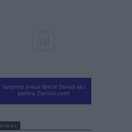
ad
Susțineți presa liberă! Donați aici
pentru Ziaristii.com!
24 de ore