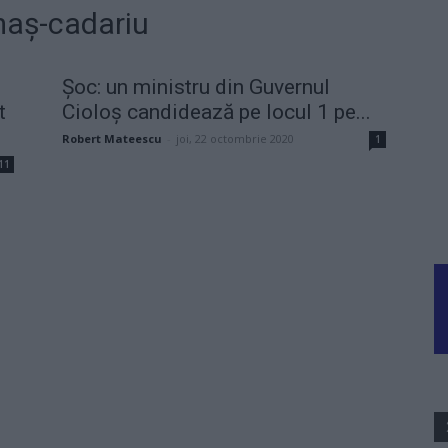
imaș-cadariu
Șoc: un ministru din Guvernul
t
Cioloș candidează pe locul 1 pe...
Robert Mateescu
-
joi, 22 octombrie 2020
1
11