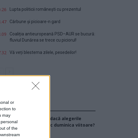
.26
Lupta politicii românești cu prezentul
.47
Cărbune și picioare-n gard
.09
Coaliția antieuropeană PSD–AUR se bucură:
fluviul Dunărea se trece cu piciorul!
.32
Vă veți blestema zilele, pesedeilor!
sonal or
Sondaj
ection to
ou may
Ce partid ați vota dacă alegerile
 personal
arlamentare ar avea loc duminica viitoare?
out of the
 downstream