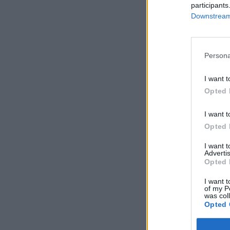
participants
Downstream 
Persona
I want t
Opted 
I want t
Opted 
I want 
Advertis
Opted 
I want t
of my P
was col
Opted 