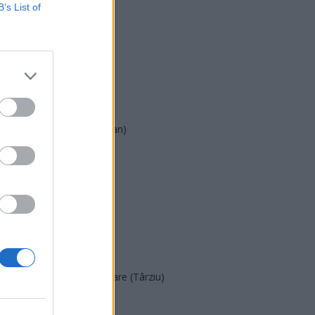
USR
B’s List of
PNL
PSD
AUR
UDMR
PMP (Tomac)
Forța Dreptei (L. Orban)
PNȚMM
REPER
SENS
SOS (Șoșoacă)
POT (Gavrilă)
PACE (Peia)
Acțiunea Conservatoare (Târziu)
PDF (Lazarus)