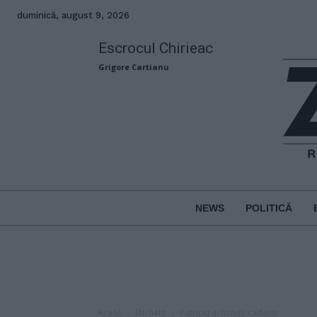
duminică, august 9, 2026
Escrocul Chirieac
Grigore Cartianu
NEWS
POLITICĂ
Acasă
Etichete
Patriciu achimaș-cadariu