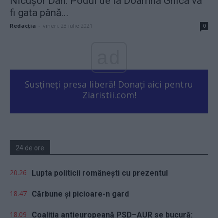
Nicușor Dan: Podul de la Doamna Ghica va
fi gata până...
Redacţia
-
vineri, 23 iulie 2021
0
ad
Susțineți presa liberă! Donați aici pentru
Ziaristii.com!
24 de ore
20.26
Lupta politicii românești cu prezentul
18.47
Cărbune și picioare-n gard
18.09
Coaliția antieuropeană PSD–AUR se bucură: