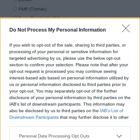
PMP (Tomac)
Forța Dreptei (L. Orban)
PNȚMM
Do Not Process My Personal Information
REPER
If you wish to opt-out of the sale, sharing to third parties, or
SENS
processing of your personal or sensitive information for
SOS (Șoșoacă)
targeted advertising by us, please use the below opt-out
section to confirm your selection. Please note that after your
POT (Gavrilă)
opt-out request is processed you may continue seeing
PACE (Peia)
interest-based ads based on personal information utilized by
Acțiunea Conservatoare (Târziu)
us or personal information disclosed to third parties prior to
your opt-out. You may separately opt-out of the further
PDF (Lazarus)
disclosure of your personal information by third parties on the
PUSL (D. Voiculescu)
IAB’s list of downstream participants. This information may
also be disclosed by us to third parties on the
IAB’s List of
PNȚCD (Pavelescu)
Downstream Participants
that may further disclose it to other
PNCR (Terheș)
third parties.
Partidul Patrioților (Surugiu)
Personal Data Processing Opt Outs