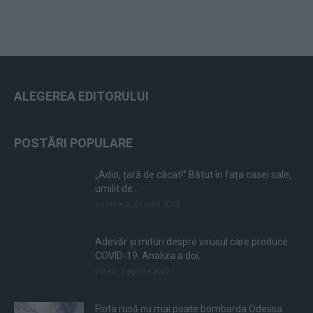
ALEGEREA EDITORULUI
POSTĂRI POPULARE
„Adio, țară de căcat!” Bătut în fața casei sale,
umilit de...
duminică, 21 iulie 2019
Adevăr și mituri despre virusul care produce
COVID-19. Analiza a doi...
vineri, 3 aprilie 2020
Flota rusă nu mai poate bombarda Odessa