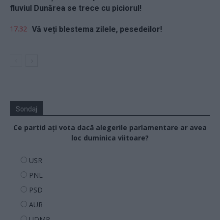
fluviul Dunărea se trece cu piciorul!
17.32
Vă veți blestema zilele, pesedeilor!
Sondaj
Ce partid ați vota dacă alegerile parlamentare ar avea
loc duminica viitoare?
USR
PNL
PSD
AUR
UDMR