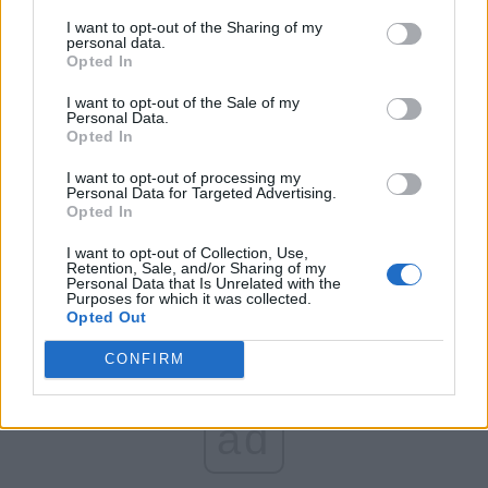
FAR (Coarnă)
I want to opt-out of the Sharing of my
România pe Primul Loc (Ponta)
personal data.
Opted In
Altul
I want to opt-out of the Sale of my
Personal Data.
Opted In
Arată rezultatele
I want to opt-out of processing my
Personal Data for Targeted Advertising.
Arhiva sondajelor
Opted In
I want to opt-out of Collection, Use,
Retention, Sale, and/or Sharing of my
Personal Data that Is Unrelated with the
Purposes for which it was collected.
Opted Out
CONFIRM
ad