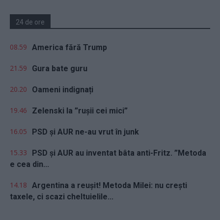
24 de ore
08.59
America fără Trump
21.59
Gura bate guru
20.20
Oameni indignați
19.46
Zelenski la ”rușii cei mici”
16.05
PSD și AUR ne-au vrut în junk
15.33
PSD și AUR au inventat bâta anti-Fritz. ”Metoda
e cea din...
14.18
Argentina a reușit! Metoda Milei: nu crești
taxele, ci scazi cheltuielile...