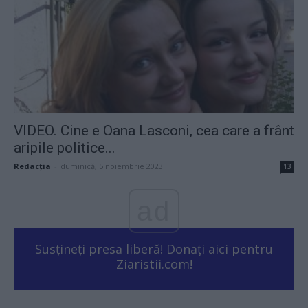
VIDEO. Cine e Oana Lasconi, cea care a frânt
aripile politice...
Redacţia
-
duminică, 5 noiembrie 2023
13
ad
Susțineți presa liberă! Donați aici pentru
Ziaristii.com!