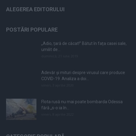
ALEGEREA EDITORULUI
POSTĂRI POPULARE
„Adio, țară de căcat!” Bătut în fața casei sale,
umilit de...
duminică, 21 iulie 2019
Adevăr și mituri despre virusul care produce
COVID-19. Analiza a doi...
vineri, 3 aprilie 2020
Flota rusă nu mai poate bombarda Odessa
fără „s-o ia în...
vineri, 8 aprilie 2022