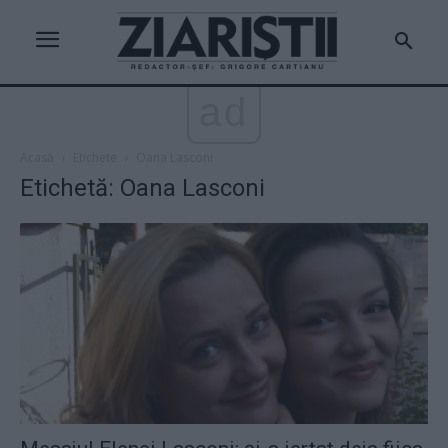
ad
Acasă
Etichete
Oana Lasconi
Etichetă: Oana Lasconi