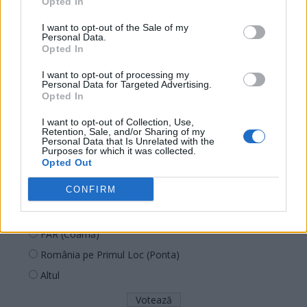
Opted In
REPER
I want to opt-out of the Sale of my
SENS
Personal Data.
SOS (Șoșoacă)
Opted In
POT (Gavrilă)
I want to opt-out of processing my
Personal Data for Targeted Advertising.
PACE (Peia)
Opted In
Acțiunea Conservatoare (Târziu)
I want to opt-out of Collection, Use,
PDF (Lazarus)
Retention, Sale, and/or Sharing of my
Personal Data that Is Unrelated with the
Purposes for which it was collected.
PUSL (D. Voiculescu)
Opted Out
PNȚCD (Pavelescu)
CONFIRM
PNCR (Terheș)
Partidul Patrioților (Surugiu)
FAR (Coarnă)
România pe Primul Loc (Ponta)
Altul