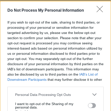
Do Not Process My Personal Information
If you wish to opt-out of the sale, sharing to third parties, or
processing of your personal or sensitive information for
Sondaj
targeted advertising by us, please use the below opt-out
Ce partid ați vota dacă alegerile parlamentare ar avea
section to confirm your selection. Please note that after your
loc duminica viitoare?
opt-out request is processed you may continue seeing
interest-based ads based on personal information utilized by
us or personal information disclosed to third parties prior to
USR
your opt-out. You may separately opt-out of the further
PNL
disclosure of your personal information by third parties on the
PSD
IAB’s list of downstream participants. This information may
also be disclosed by us to third parties on the
IAB’s List of
AUR
Downstream Participants
that may further disclose it to other
UDMR
third parties.
PMP (Tomac)
Personal Data Processing Opt Outs
Forța Dreptei (L. Orban)
I want to opt-out of the Sharing of my
PNȚMM
personal data.