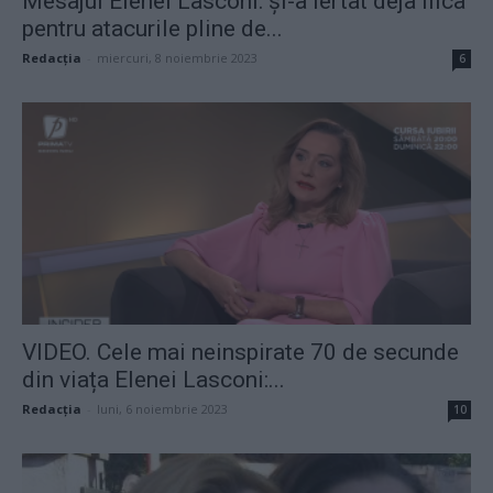
Mesajul Elenei Lasconi: și-a iertat deja fiica
pentru atacurile pline de...
Redacţia
-
miercuri, 8 noiembrie 2023
6
VIDEO. Cele mai neinspirate 70 de secunde
din viața Elenei Lasconi:...
Redacţia
-
luni, 6 noiembrie 2023
10