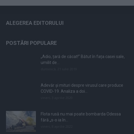
ALEGEREA EDITORULUI
POSTĂRI POPULARE
„Adio, țară de căcat!” Bătut în fața casei sale,
umilit de...
duminică, 21 iulie 2019
Adevăr și mituri despre virusul care produce
COVID-19. Analiza a doi...
vineri, 3 aprilie 2020
Flota rusă nu mai poate bombarda Odessa
fără „s-o ia în...
vineri, 8 aprilie 2022