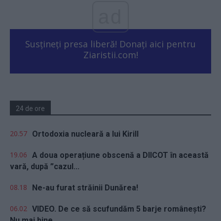
ad
Susțineți presa liberă! Donați aici pentru
Ziaristii.com!
24 de ore
20.57
Ortodoxia nucleară a lui Kirill
19.06
A doua operațiune obscenă a DIICOT în această
vară, după ”cazul...
08.18
Ne-au furat străinii Dunărea!
06.02
VIDEO. De ce să scufundăm 5 barje românești?
Nu mai bine...