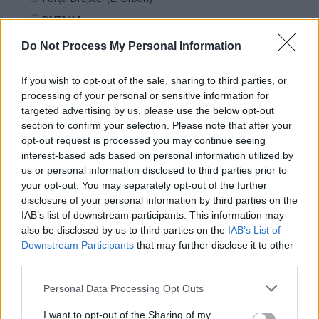
PNȚMM
REPER
Do Not Process My Personal Information
SENS
If you wish to opt-out of the sale, sharing to third parties, or
SOS (Șoșoacă)
processing of your personal or sensitive information for
POT (Gavrilă)
targeted advertising by us, please use the below opt-out
PACE (Peia)
section to confirm your selection. Please note that after your
opt-out request is processed you may continue seeing
Acțiunea Conservatoare (Târziu)
interest-based ads based on personal information utilized by
PDF (Lazarus)
us or personal information disclosed to third parties prior to
your opt-out. You may separately opt-out of the further
PUSL (D. Voiculescu)
disclosure of your personal information by third parties on the
PNȚCD (Pavelescu)
IAB’s list of downstream participants. This information may
also be disclosed by us to third parties on the
IAB’s List of
PNCR (Terheș)
Downstream Participants
that may further disclose it to other
Partidul Patrioților (Surugiu)
third parties.
FAR (Coarnă)
Personal Data Processing Opt Outs
România pe Primul Loc (Ponta)
I want to opt-out of the Sharing of my
Altul