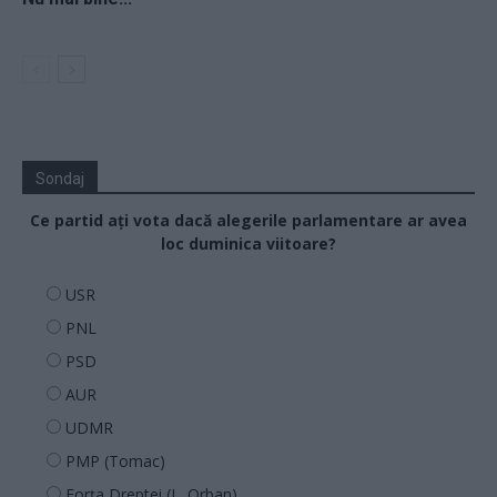
Sondaj
Ce partid ați vota dacă alegerile parlamentare ar avea
loc duminica viitoare?
USR
PNL
PSD
AUR
UDMR
PMP (Tomac)
Forța Dreptei (L. Orban)