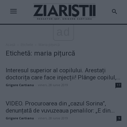
ad
Acasă
Etichete
Maria pițurcă
Etichetă: maria pițurcă
Interesul superior al copilului. Arestați
doctorița care face injecții! Plânge copilul,...
Grigore Cartianu
-
vineri, 28 iunie 2019
17
VIDEO. Procuroarea din „cazul Sorina”,
denunțată de vuvuzeaua penalilor: „E din...
Grigore Cartianu
-
vineri, 28 iunie 2019
9