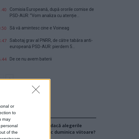
.40
Comisia Europeană, după ororile comise de
PSD-AUR: ”Vom analiza cu atenție...
.50
Să vă amintesc cine e Voineag
.47
Sabotaj grav al PNRR, de către tabăra anti-
europeană PSD-AUR: pierdem 5...
.44
De ce nu avem baterii
sonal or
ection to
Sondaj
ou may
Ce partid ați vota dacă alegerile
 personal
arlamentare ar avea loc duminica viitoare?
out of the
 downstream