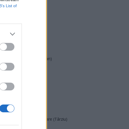
B’s List of
USR
PNL
PSD
AUR
UDMR
PMP (Tomac)
Forța Dreptei (L. Orban)
PNȚMM
REPER
SENS
SOS (Șoșoacă)
POT (Gavrilă)
PACE (Peia)
Acțiunea Conservatoare (Târziu)
PDF (Lazarus)