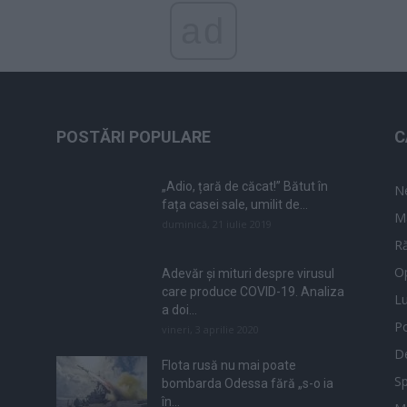
ad
POSTĂRI POPULARE
C
„Adio, țară de căcat!” Bătut în
N
fața casei sale, umilit de...
M
duminică, 21 iulie 2019
Ră
Op
Adevăr și mituri despre virusul
care produce COVID-19. Analiza
L
a doi...
Po
vineri, 3 aprilie 2020
De
Flota rusă nu mai poate
Sp
bombarda Odessa fără „s-o ia
în...