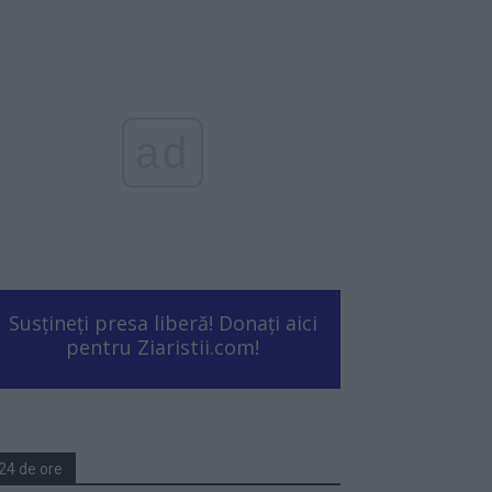
ad
Susțineți presa liberă! Donați aici
pentru Ziaristii.com!
24 de ore