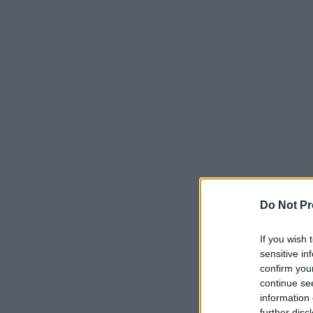
Do Not Pr
If you wish 
sensitive in
confirm you
continue se
information 
further disc