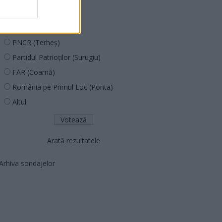
PUSL (D. Voiculescu)
PNȚCD (Pavelescu)
PNCR (Terheș)
Partidul Patrioților (Surugiu)
FAR (Coarnă)
România pe Primul Loc (Ponta)
Altul
Arată rezultatele
Arhiva sondajelor