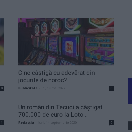
Cine câștigă cu adevărat din
jocurile de noroc?
Publicitate
-
joi, 19 mai 2022
0
0
Un român din Tecuci a câștigat
700.000 de euro la Loto...
Redacţia
-
luni, 14 septembrie 2020
1
0