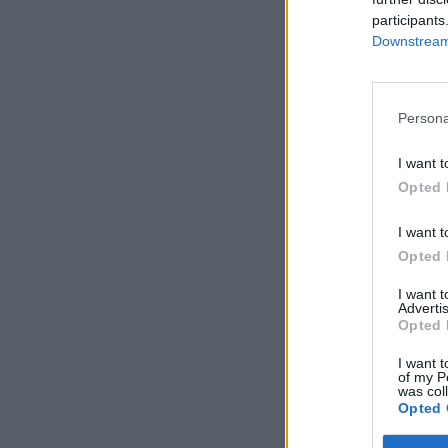
participants
Downstream 
Persona
I want t
Opted 
I want t
Opted 
I want 
Advertis
Opted 
I want t
of my P
was col
Opted 