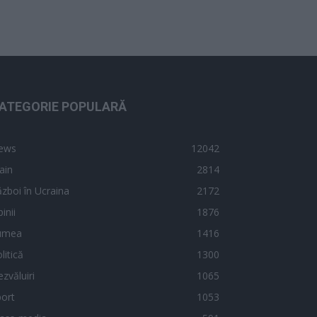
ATEGORIE POPULARĂ
ews
12042
ain
2814
zboi în Ucraina
2172
inii
1876
umea
1416
litică
1300
zvăluiri
1065
ort
1053