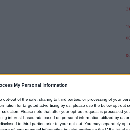
21
19
08
06
ocess My Personal Information
to opt-out of the sale, sharing to third parties, or processing of your per
formation for targeted advertising by us, please use the below opt-out s
r selection. Please note that after your opt-out request is processed y
eing interest-based ads based on personal information utilized by us or
p
disclosed to third parties prior to your opt-out. You may separately opt-
losure of your personal information by third parties on the IAB’s list of