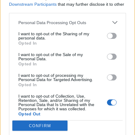
Downstream Participants
that may further disclose it to other
PDF (Lazarus)
third parties.
PUSL (D. Voiculescu)
Personal Data Processing Opt Outs
PNȚCD (Pavelescu)
I want to opt-out of the Sharing of my
PNCR (Terheș)
personal data.
Opted In
Partidul Patrioților (Surugiu)
FAR (Coarnă)
I want to opt-out of the Sale of my
Personal Data.
România pe Primul Loc (Ponta)
Opted In
Altul
I want to opt-out of processing my
Personal Data for Targeted Advertising.
Opted In
Arată rezultatele
I want to opt-out of Collection, Use,
Retention, Sale, and/or Sharing of my
Personal Data that Is Unrelated with the
Arhiva sondajelor
Purposes for which it was collected.
Opted Out
CONFIRM