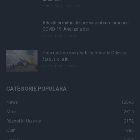
duminică, 21 iulie 2019
Adevăr și mituri despre virusul care produce
COVID-19. Analiza a doi...
vineri, 3 aprilie 2020
Flota rusă nu mai poate bombarda Odessa
fără „s-o ia în...
vineri, 8 aprilie 2022
CATEGORIE POPULARĂ
News
12043
Main
2814
Război în Ucraina
2172
Opinii
1885
Lumea
1416