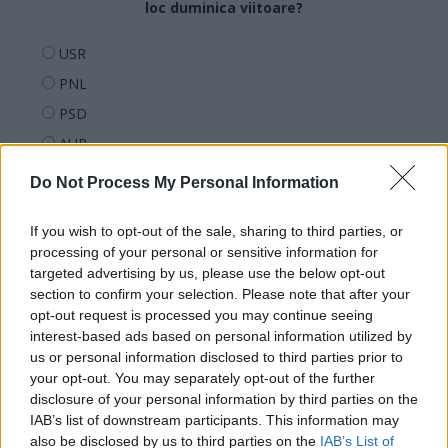
loc duminica viitoare?
USR
PNL
PSD
AUR
UDMR
Do Not Process My Personal Information
PMP (Tomac)
If you wish to opt-out of the sale, sharing to third parties, or
Forța Dreptei (L. Orban)
processing of your personal or sensitive information for
PNȚMM
targeted advertising by us, please use the below opt-out
REPER
section to confirm your selection. Please note that after your
opt-out request is processed you may continue seeing
SENS
interest-based ads based on personal information utilized by
SOS (Șoșoacă)
us or personal information disclosed to third parties prior to
your opt-out. You may separately opt-out of the further
POT (Gavrilă)
disclosure of your personal information by third parties on the
PACE (Peia)
IAB’s list of downstream participants. This information may
also be disclosed by us to third parties on the
IAB’s List of
Acțiunea Conservatoare (Târziu)