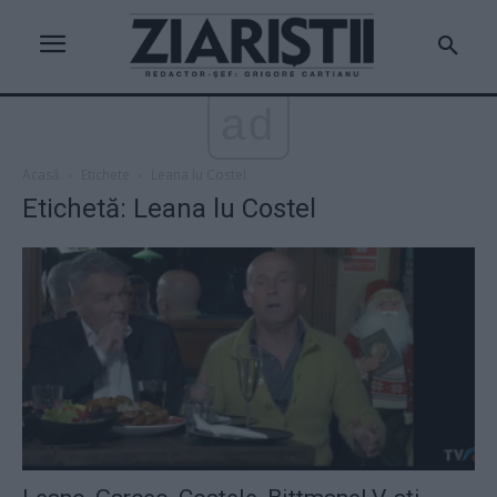
ad
Acasă
Etichete
Leana lu Costel
Etichetă: Leana lu Costel