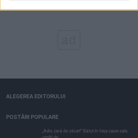
ad
ALEGEREA EDITORULUI
POSTĂRI POPULARE
„Adio, țară de căcat!” Bătut în fața casei sale,
umilit de...