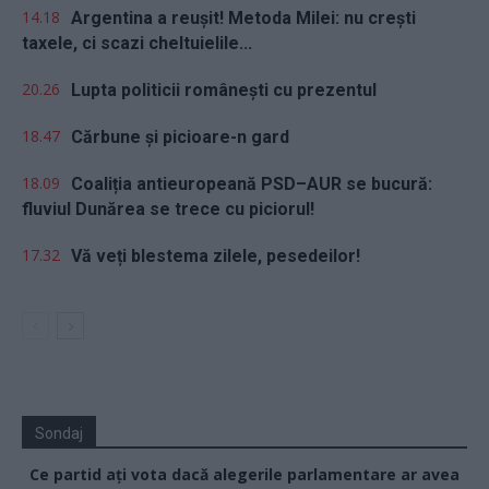
14.18
Argentina a reușit! Metoda Milei: nu crești
taxele, ci scazi cheltuielile...
20.26
Lupta politicii românești cu prezentul
18.47
Cărbune și picioare-n gard
18.09
Coaliția antieuropeană PSD–AUR se bucură:
fluviul Dunărea se trece cu piciorul!
17.32
Vă veți blestema zilele, pesedeilor!
Sondaj
Ce partid ați vota dacă alegerile parlamentare ar avea