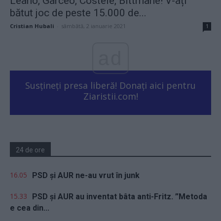
Leano, Garceo, Costele, Bittmane! V-ați
bătut joc de peste 15.000 de...
Cristian Hubali
-
sâmbătă, 2 ianuarie 2021
1
ad
Susțineți presa liberă! Donați aici pentru
Ziaristii.com!
24 de ore
16.05
PSD și AUR ne-au vrut în junk
15.33
PSD și AUR au inventat bâta anti-Fritz. ”Metoda
e cea din...