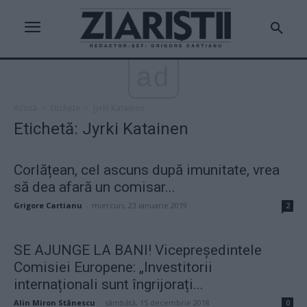
ad
Acasă
Etichete
Jyrki Katainen
Etichetă: Jyrki Katainen
Corlățean, cel ascuns după imunitate, vrea
să dea afară un comisar...
Grigore Cartianu
-
miercuri, 23 ianuarie 2019
2
SE AJUNGE LA BANI! Vicepreședintele
Comisiei Europene: „Investitorii
internaționali sunt îngrijorați...
Alin Miron Stănescu
-
sâmbătă, 15 decembrie 2018
0