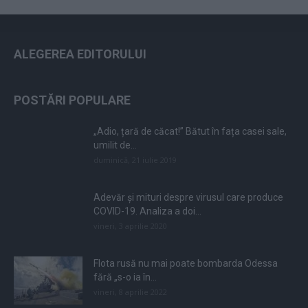
ALEGEREA EDITORULUI
POSTĂRI POPULARE
„Adio, țară de căcat!” Bătut în fața casei sale,
umilit de...
duminică, 21 iulie 2019
Adevăr și mituri despre virusul care produce
COVID-19. Analiza a doi...
vineri, 3 aprilie 2020
Flota rusă nu mai poate bombarda Odessa
fără „s-o ia în...
vineri, 8 aprilie 2022