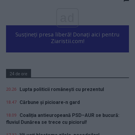
ad
Susțineți presa liberă! Donați aici pentru
Ziaristii.com!
24 de ore
20.26
Lupta politicii românești cu prezentul
18.47
Cărbune și picioare-n gard
18.09
Coaliția antieuropeană PSD–AUR se bucură:
fluviul Dunărea se trece cu piciorul!
17.32