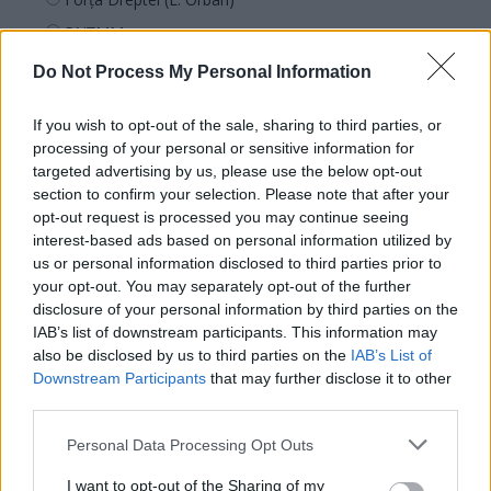
PNȚMM
REPER
Do Not Process My Personal Information
SENS
If you wish to opt-out of the sale, sharing to third parties, or
SOS (Șoșoacă)
processing of your personal or sensitive information for
POT (Gavrilă)
targeted advertising by us, please use the below opt-out
section to confirm your selection. Please note that after your
PACE (Peia)
opt-out request is processed you may continue seeing
Acțiunea Conservatoare (Târziu)
interest-based ads based on personal information utilized by
PDF (Lazarus)
us or personal information disclosed to third parties prior to
your opt-out. You may separately opt-out of the further
PUSL (D. Voiculescu)
disclosure of your personal information by third parties on the
PNȚCD (Pavelescu)
IAB’s list of downstream participants. This information may
also be disclosed by us to third parties on the
IAB’s List of
PNCR (Terheș)
Downstream Participants
that may further disclose it to other
Partidul Patrioților (Surugiu)
third parties.
FAR (Coarnă)
Personal Data Processing Opt Outs
România pe Primul Loc (Ponta)
I want to opt-out of the Sharing of my