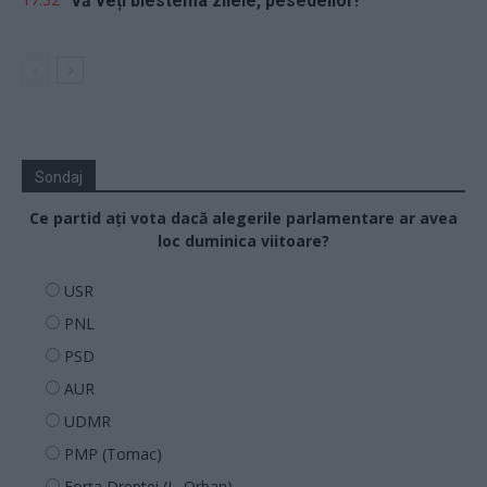
Vă veți blestema zilele, pesedeilor!
Sondaj
Ce partid ați vota dacă alegerile parlamentare ar avea
loc duminica viitoare?
USR
PNL
PSD
AUR
UDMR
PMP (Tomac)
Forța Dreptei (L. Orban)