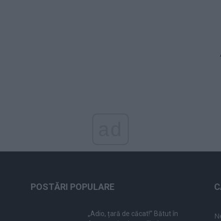
ad
POSTĂRI POPULARE
C
„Adio, țară de căcat!” Bătut în
N