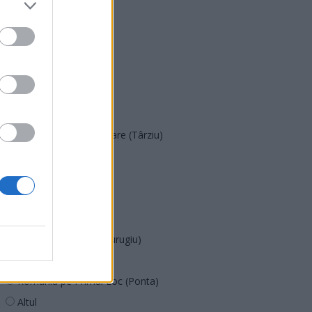
PNȚMM
REPER
SENS
SOS (Șoșoacă)
POT (Gavrilă)
PACE (Peia)
Acțiunea Conservatoare (Târziu)
PDF (Lazarus)
PUSL (D. Voiculescu)
PNȚCD (Pavelescu)
PNCR (Terheș)
Partidul Patrioților (Surugiu)
FAR (Coarnă)
România pe Primul Loc (Ponta)
Altul