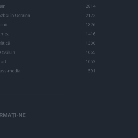
ain
2814
zboi în Ucraina
2172
inii
1876
umea
1416
litică
1300
zvăluiri
1065
ort
1053
ass-media
591
RMAȚI-NE