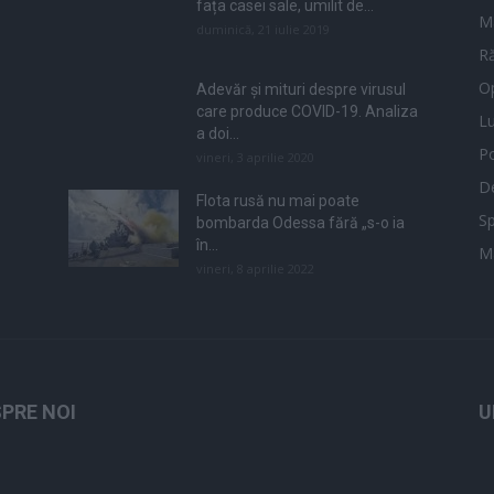
fața casei sale, umilit de...
M
duminică, 21 iulie 2019
Ră
Op
Adevăr și mituri despre virusul
care produce COVID-19. Analiza
L
a doi...
Po
vineri, 3 aprilie 2020
De
Flota rusă nu mai poate
Sp
bombarda Odessa fără „s-o ia
în...
M
vineri, 8 aprilie 2022
PRE NOI
U