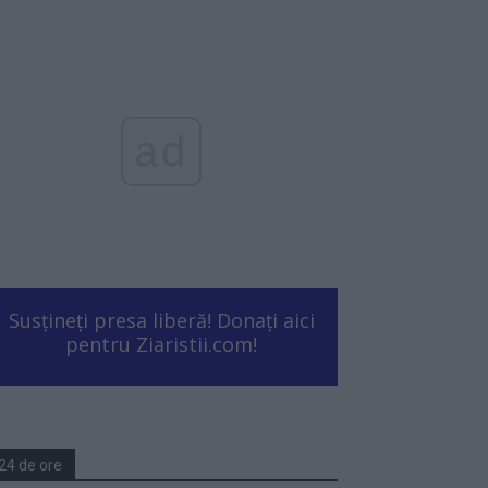
ad
Susțineți presa liberă! Donați aici
pentru Ziaristii.com!
24 de ore