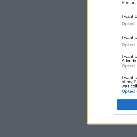
Persona
I want t
Opted 
I want t
Opted 
I want 
Advertis
Opted 
I want t
of my P
was col
Opted 