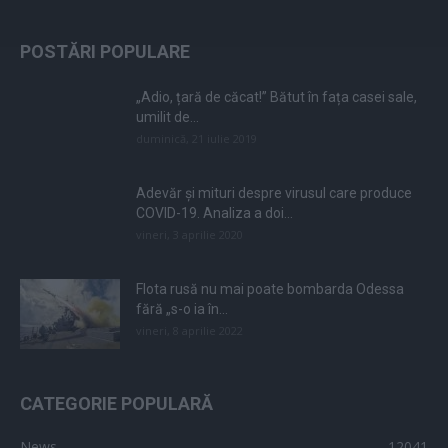
POSTĂRI POPULARE
„Adio, țară de căcat!” Bătut în fața casei sale,
umilit de...
duminică, 21 iulie 2019
Adevăr și mituri despre virusul care produce
COVID-19. Analiza a doi...
vineri, 3 aprilie 2020
Flota rusă nu mai poate bombarda Odessa
fără „s-o ia în...
vineri, 8 aprilie 2022
CATEGORIE POPULARĂ
News
12041