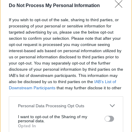
Do Not Process My Personal Information
SOS (Șoșoacă)
POT (Gavrilă)
If you wish to opt-out of the sale, sharing to third parties, or
PACE (Peia)
processing of your personal or sensitive information for
targeted advertising by us, please use the below opt-out
Acțiunea Conservatoare (Târziu)
section to confirm your selection. Please note that after your
PDF (Lazarus)
opt-out request is processed you may continue seeing
interest-based ads based on personal information utilized by
PUSL (D. Voiculescu)
us or personal information disclosed to third parties prior to
PNȚCD (Pavelescu)
your opt-out. You may separately opt-out of the further
PNCR (Terheș)
disclosure of your personal information by third parties on the
IAB’s list of downstream participants. This information may
Partidul Patrioților (Surugiu)
also be disclosed by us to third parties on the
IAB’s List of
FAR (Coarnă)
Downstream Participants
that may further disclose it to other
third parties.
România pe Primul Loc (Ponta)
Altul
Personal Data Processing Opt Outs
I want to opt-out of the Sharing of my
personal data.
Opted In
Arată rezultatele