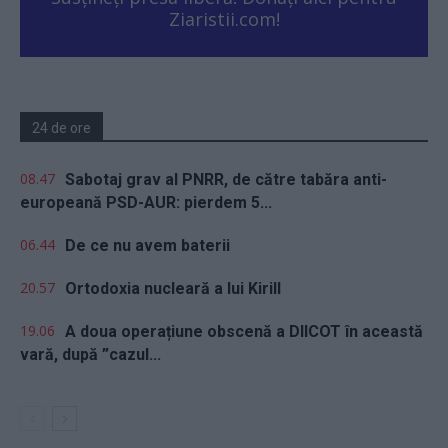
Ziaristii.com!
24 de ore
08.47
Sabotaj grav al PNRR, de către tabăra anti-
europeană PSD-AUR: pierdem 5...
06.44
De ce nu avem baterii
20.57
Ortodoxia nucleară a lui Kirill
19.06
A doua operațiune obscenă a DIICOT în această
vară, după ”cazul...