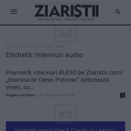
ad
Acasă
Etichete
Interviuri audio
Etichetă: interviuri audio
Premieră: interviuri AUDIO pe Ziaristii.com!
„Interviurile Danei Potorac” debutează
vineri, cu...
Grigore Cartianu
-
joi, 19 decembrie 2019
2
ad
Susțineți presa liberă! Donați aici pentru