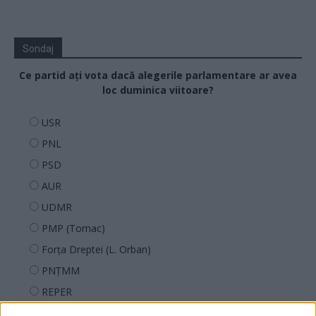
Sondaj
Ce partid ați vota dacă alegerile parlamentare ar avea
loc duminica viitoare?
USR
PNL
PSD
AUR
UDMR
PMP (Tomac)
Forța Dreptei (L. Orban)
PNȚMM
REPER
SENS