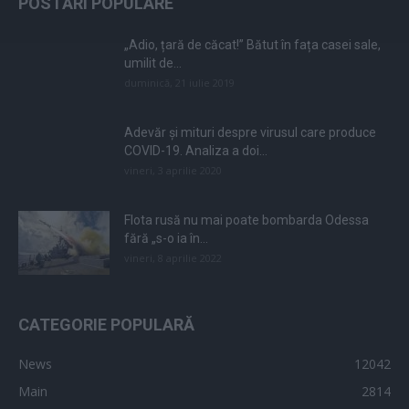
POSTĂRI POPULARE
„Adio, țară de căcat!” Bătut în fața casei sale,
umilit de...
duminică, 21 iulie 2019
Adevăr și mituri despre virusul care produce
COVID-19. Analiza a doi...
vineri, 3 aprilie 2020
Flota rusă nu mai poate bombarda Odessa
fără „s-o ia în...
vineri, 8 aprilie 2022
CATEGORIE POPULARĂ
News
12042
Main
2814