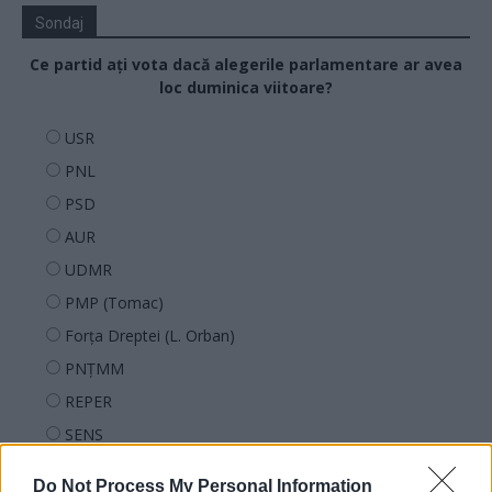
Sondaj
Ce partid ați vota dacă alegerile parlamentare ar avea
loc duminica viitoare?
USR
PNL
PSD
AUR
UDMR
PMP (Tomac)
Forța Dreptei (L. Orban)
PNȚMM
REPER
SENS
SOS (Șoșoacă)
Do Not Process My Personal Information