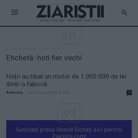
ad
Acasă
Etichete
Hoti fier vechi
Etichetă: hoti fier vechi
Hoții au tăiat un motor de 1.000.000 de lei
dintr-o fabrică...
Redacţia
-
marți, 22 septembrie 2020
0
ad
Susțineți presa liberă! Donați aici pentru
Ziaristii.com!