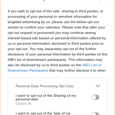
POT (Gavrilă)
PACE (Peia)
If you wish to opt-out of the sale, sharing to third parties, or
processing of your personal or sensitive information for
Acțiunea Conservatoare (Târziu)
targeted advertising by us, please use the below opt-out
PDF (Lazarus)
section to confirm your selection. Please note that after your
PUSL (D. Voiculescu)
opt-out request is processed you may continue seeing
interest-based ads based on personal information utilized by
PNȚCD (Pavelescu)
us or personal information disclosed to third parties prior to
PNCR (Terheș)
your opt-out. You may separately opt-out of the further
disclosure of your personal information by third parties on the
Partidul Patrioților (Surugiu)
IAB’s list of downstream participants. This information may
FAR (Coarnă)
also be disclosed by us to third parties on the
IAB’s List of
Downstream Participants
that may further disclose it to other
România pe Primul Loc (Ponta)
third parties.
Altul
Personal Data Processing Opt Outs
I want to opt-out of the Sharing of my
Arată rezultatele
personal data.
Opted In
Arhiva sondajelor
I want to opt-out of the Sale of my