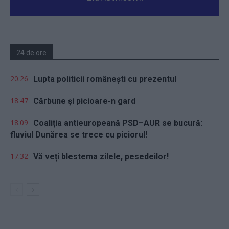
24 de ore
20.26
Lupta politicii românești cu prezentul
18.47
Cărbune și picioare-n gard
18.09
Coaliția antieuropeană PSD–AUR se bucură:
fluviul Dunărea se trece cu piciorul!
17.32
Vă veți blestema zilele, pesedeilor!