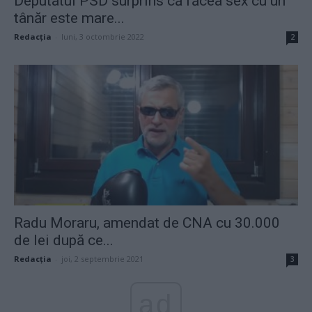
Deputatul PSD surprins că făcea sex cu un
tânăr este mare...
Redacţia
-
luni, 3 octombrie 2022
2
Radu Moraru, amendat de CNA cu 30.000
de lei după ce...
Redacţia
-
joi, 2 septembrie 2021
3
ad