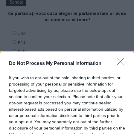
Sondaj
Ce partid ați vota dacă alegerile parlamentare ar avea
loc duminica viitoare?
USR
PNL
PSD
AUR
Do Not Process My Personal Information
UDMR
PMP (Tomac)
If you wish to opt-out of the sale, sharing to third parties, or
processing of your personal or sensitive information for
Forța Dreptei (L. Orban)
targeted advertising by us, please use the below opt-out
PNȚMM
section to confirm your selection. Please note that after your
opt-out request is processed you may continue seeing
REPER
interest-based ads based on personal information utilized by
SENS
us or personal information disclosed to third parties prior to
your opt-out. You may separately opt-out of the further
SOS (Șoșoacă)
disclosure of your personal information by third parties on the
POT (Gavrilă)