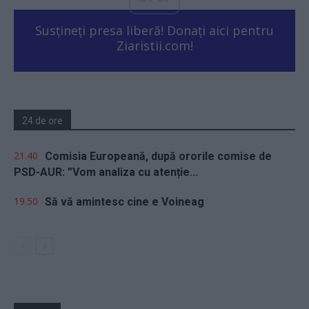
Susțineți presa liberă! Donați aici pentru
Ziaristii.com!
24 de ore
21.40
Comisia Europeană, după ororile comise de
PSD-AUR: ”Vom analiza cu atenție...
19.50
Să vă amintesc cine e Voineag