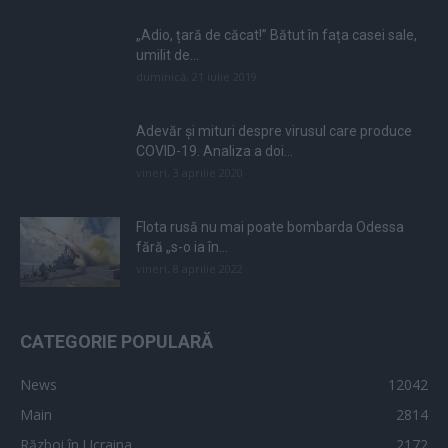
„Adio, țară de căcat!” Bătut în fața casei sale,
umilit de...
duminică, 21 iulie 2019
Adevăr și mituri despre virusul care produce
COVID-19. Analiza a doi...
vineri, 3 aprilie 2020
Flota rusă nu mai poate bombarda Odessa
fără „s-o ia în...
vineri, 8 aprilie 2022
CATEGORIE POPULARĂ
News
12042
Main
2814
Război în Ucraina
2172