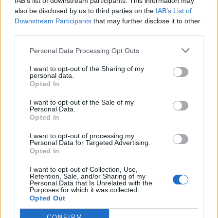
IAB’s list of downstream participants. This information may
PACE (Peia)
also be disclosed by us to third parties on the
IAB’s List of
Downstream Participants
that may further disclose it to other
Acțiunea Conservatoare (Târziu)
third parties.
PDF (Lazarus)
Personal Data Processing Opt Outs
PUSL (D. Voiculescu)
I want to opt-out of the Sharing of my
PNȚCD (Pavelescu)
personal data.
PNCR (Terheș)
Opted In
Partidul Patrioților (Surugiu)
I want to opt-out of the Sale of my
Personal Data.
FAR (Coarnă)
Opted In
România pe Primul Loc (Ponta)
I want to opt-out of processing my
Altul
Personal Data for Targeted Advertising.
Opted In
I want to opt-out of Collection, Use,
Retention, Sale, and/or Sharing of my
Arată rezultatele
Personal Data that Is Unrelated with the
Purposes for which it was collected.
Opted Out
Arhiva sondajelor
CONFIRM