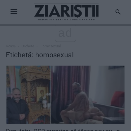
ad
Acasă
Etichete
Homosexual
Etichetă: homosexual