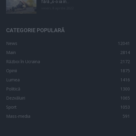
fără „s-o ia în...
vineri, 8 aprilie 2022
CATEGORIE POPULARĂ
News
12041
Main
2814
Război în Ucraina
2172
Opinii
1875
Lumea
1416
Politică
1300
Dezvăluiri
1065
Sport
1053
Mass-media
591