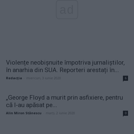
ad
Violențe neobișnuite împotriva jurnaliștilor,
în anarhia din SUA. Reporteri arestați în...
Redacţia
-
miercuri, 3 iunie 2020
6
„George Floyd a murit prin asfixiere, pentru
că l-au apăsat pe...
Alin Miron Stănescu
-
marți, 2 iunie 2020
0