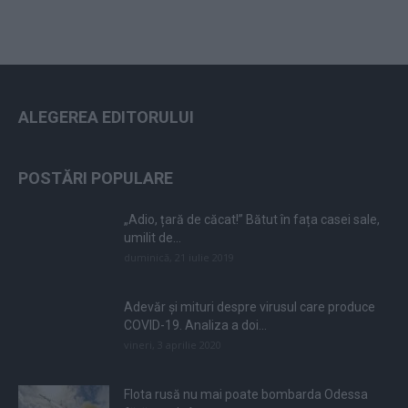
ALEGEREA EDITORULUI
POSTĂRI POPULARE
„Adio, țară de căcat!” Bătut în fața casei sale,
umilit de...
duminică, 21 iulie 2019
Adevăr și mituri despre virusul care produce
COVID-19. Analiza a doi...
vineri, 3 aprilie 2020
Flota rusă nu mai poate bombarda Odessa