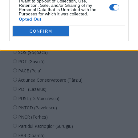
I want to opt-out of Collection, Use,
Retention, Sale, and/or Sharing of my
PMP (Tomac)
Personal Data that Is Unrelated with the
Purposes for which it was collected.
Forța Dreptei (L. Orban)
Opted Out
PNȚMM
CONFIRM
REPER
SENS
SOS (Șoșoacă)
POT (Gavrilă)
PACE (Peia)
Acțiunea Conservatoare (Târziu)
PDF (Lazarus)
PUSL (D. Voiculescu)
PNȚCD (Pavelescu)
PNCR (Terheș)
Partidul Patrioților (Surugiu)
FAR (Coarnă)