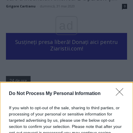
Grigore Cartianu
-
duminică, 31 mai 2020
0
ad
Susțineți presa liberă! Donați aici pentru
Ziaristii.com!
24 de ore
Do Not Process My Personal Information
08.47
Sabotaj grav al PNRR, de către tabăra anti-
europeană PSD-AUR: pierdem 5...
If you wish to opt-out of the sale, sharing to third parties, or
processing of your personal or sensitive information for
06.44
De ce nu avem baterii
targeted advertising by us, please use the below opt-out
section to confirm your selection. Please note that after your
20.57
Ortodoxia nucleară a lui Kirill
opt-out request is processed you may continue seeing