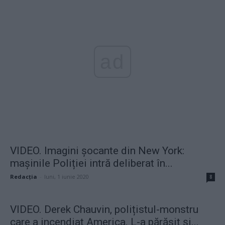
ad
VIDEO. Imagini șocante din New York:
mașinile Poliției intră deliberat în...
Redacţia
-
luni, 1 iunie 2020
8
VIDEO. Derek Chauvin, polițistul-monstru
care a incendiat America. L-a părăsit și...