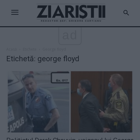
ad
Acasă
Etichete
George floyd
Etichetă: george floyd