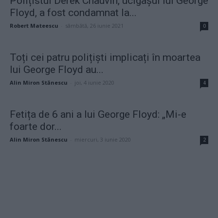
Polițistul Derek Chauvin, ucigașul lui George
Floyd, a fost condamnat la...
Robert Mateescu
-
sâmbătă, 26 iunie 2021
0
Toți cei patru polițiști implicați în moartea
lui George Floyd au...
Alin Miron Stănescu
-
joi, 4 iunie 2020
4
Fetița de 6 ani a lui George Floyd: „Mi-e
foarte dor...
Alin Miron Stănescu
-
miercuri, 3 iunie 2020
2