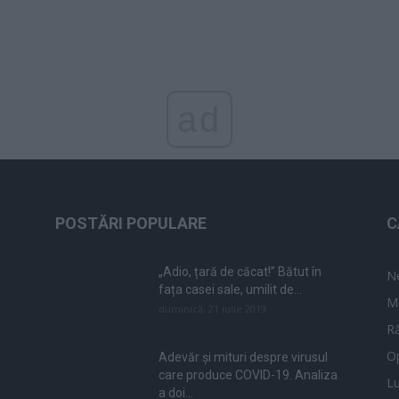
ad
POSTĂRI POPULARE
C
„Adio, țară de căcat!” Bătut în
N
fața casei sale, umilit de...
M
duminică, 21 iulie 2019
Ră
Op
Adevăr și mituri despre virusul
care produce COVID-19. Analiza
L
a doi...