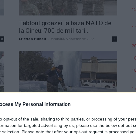
15
Tabloul groazei la baza NATO de
14
la Cincu: 700 de militari...
Cristian Hubali
-
sâmbătă, 5 noiembrie 2022
0
1
20
18
18
17
ocess My Personal Information
Scene ca-n filmele cu apocalipsa
climatică, în Texas: vortex polar,
to opt-out of the sale, sharing to third parties, or processing of your per
30...
2
formation for targeted advertising by us, please use the below opt-out s
Redacţia
-
vineri, 19 februarie 2021
4
r selection. Please note that after your opt-out request is processed y