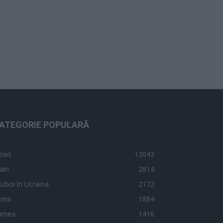
ATEGORIE POPULARĂ
ews
12043
ain
2814
zboi în Ucraina
2172
inii
1884
umea
1416