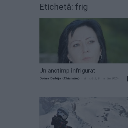
Etichetă: frig
Un anotimp înfrigurat
Doina Dabija (Chișinău)
-
sâmbătă, 9 martie 2024