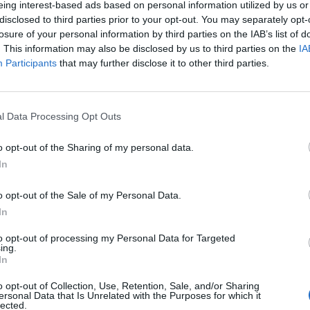
eing interest-based ads based on personal information utilized by us or
disclosed to third parties prior to your opt-out. You may separately opt-
Firea lasă Capitala în frig, dar dă
losure of your personal information by third parties on the IAB’s list of
n”
vina pe „sabotorii” liberali!...
. This information may also be disclosed by us to third parties on the
IA
p
Participants
that may further disclose it to other third parties.
admin
-
duminică, 9 februarie 2020
1
1
l Data Processing Opt Outs
9 din 10 români nu vor iertarea
al
corupţilor. Ei, şi? Manda...
o opt-out of the Sharing of my personal data.
In
admin
-
luni, 17 decembrie 2018
1
5
o opt-out of the Sale of my Personal Data.
In
to opt-out of processing my Personal Data for Targeted
Pagina 1 din 2
ing.
In
o opt-out of Collection, Use, Retention, Sale, and/or Sharing
ersonal Data that Is Unrelated with the Purposes for which it
lected.