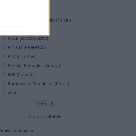
POT (Gavrilă)
PACE (Peia)
Acțiunea Conservatoare (Târziu)
PDF (Lazarus)
PUSL (D. Voiculescu)
PNȚCD (Pavelescu)
PNCR (Terheș)
Partidul Patrioților (Surugiu)
FAR (Coarnă)
România pe Primul Loc (Ponta)
Altul
Arată rezultatele
Arhiva sondajelor