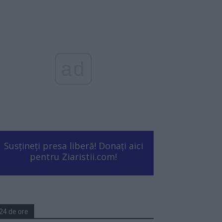
ad
Susțineți presa liberă! Donați aici
pentru Ziaristii.com!
24 de ore