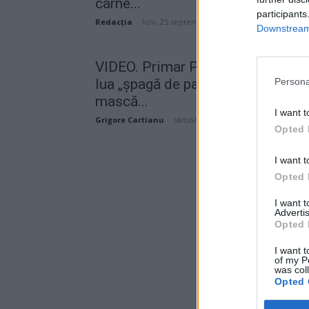
carne...
participants
Redacţia
-
luni, 25 septembrie 2023
Downstream 
VIDEO. Primar PSD arestat când
lua „șpagă de pandemie”: cu
Persona
mască...
I want t
Grigore Cartianu
-
sâmbătă, 4 aprilie 2020
Opted 
I want t
Opted 
I want 
Advertis
Opted 
I want t
of my P
was col
Opted 