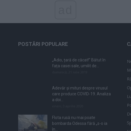
ad
POSTĂRI POPULARE
C
„Adio, țară de căcat!” Bătut în
N
fața casei sale, umilit de...
M
duminică, 21 iulie 2019
Ră
Op
Adevăr și mituri despre virusul
care produce COVID-19. Analiza
L
a doi...
Po
vineri, 3 aprilie 2020
De
Flota rusă nu mai poate
Sp
bombarda Odessa fără „s-o ia
în...