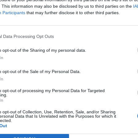
Redacţia
-
luni, 25 septembrie 2023
3
. This information may also be disclosed by us to third parties on the
IA
0
Participants
that may further disclose it to other third parties.
„Șpagă de coronavirus”! Sorina
Pintea, prinsă în flagrant și reținută
l Data Processing Opt Outs
de...
o opt-out of the Sharing of my personal data.
Robert Mateescu
-
vineri, 28 februarie 2020
2
2
In
o opt-out of the Sale of my Personal Data.
In
to opt-out of processing my Personal Data for Targeted
ing.
In
o opt-out of Collection, Use, Retention, Sale, and/or Sharing
ersonal Data that Is Unrelated with the Purposes for which it
lected.
Out