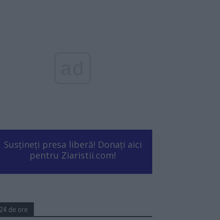
ad
Susțineți presa liberă! Donați aici
pentru Ziaristii.com!
24 de ore