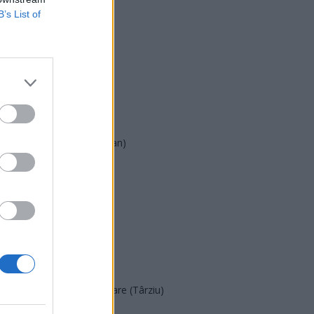
B’s List of
USR
PNL
PSD
AUR
UDMR
PMP (Tomac)
Forța Dreptei (L. Orban)
PNȚMM
REPER
SENS
SOS (Șoșoacă)
POT (Gavrilă)
PACE (Peia)
Acțiunea Conservatoare (Târziu)
PDF (Lazarus)