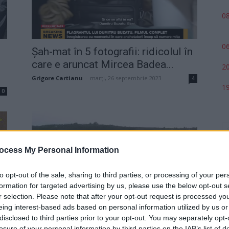
08
06
Șah-mat în 5 fotografii: ridicolul în
care e aruncat Mircea Badea...
20
Grigore Cartianu
-
marți, 26 septembrie 2023
4
19
0
ocess My Personal Information
to opt-out of the sale, sharing to third parties, or processing of your per
formation for targeted advertising by us, please use the below opt-out s
r selection. Please note that after your opt-out request is processed y
VIDEO. A doua filmare cu care DNA
eing interest-based ads based on personal information utilized by us or
îl zdrobește pe șpăgarul...
p
disclosed to third parties prior to your opt-out. You may separately opt-
losure of your personal information by third parties on the IAB’s list of