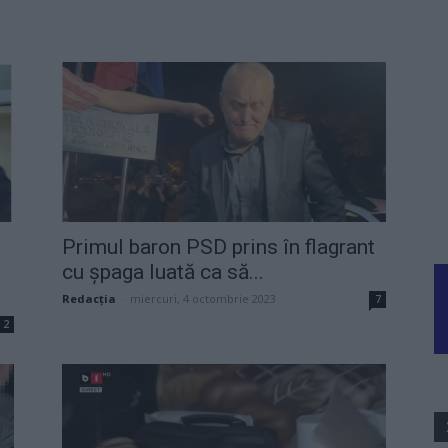
Primul baron PSD prins în flagrant
cu șpaga luată ca să...
Redacţia
-
miercuri, 4 octombrie 2023
7
2