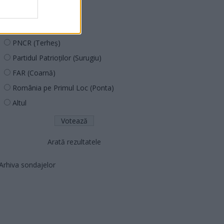
PUSL (D. Voiculescu)
PNȚCD (Pavelescu)
PNCR (Terheș)
Partidul Patrioților (Surugiu)
FAR (Coarnă)
România pe Primul Loc (Ponta)
Altul
Arată rezultatele
Arhiva sondajelor