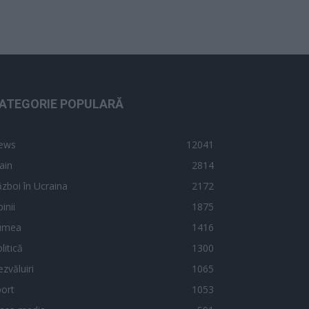
ATEGORIE POPULARĂ
ews
12041
ain
2814
zboi în Ucraina
2172
inii
1875
umea
1416
litică
1300
zvăluiri
1065
ort
1053