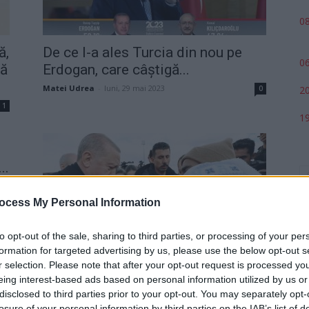
08
ă,
De ce l-a ales Turcia din nou pe
06
tă
Erdogan, care câștigă...
Matei Udrea
-
luni, 29 mai 2023
0
20
1
19
..
0
ocess My Personal Information
to opt-out of the sale, sharing to third parties, or processing of your per
formation for targeted advertising by us, please use the below opt-out s
Peste 25.000 de morți după
r selection. Please note that after your opt-out request is processed y
cutremure! În Turcia au început
eing interest-based ads based on personal information utilized by us or
arestările....
p
disclosed to third parties prior to your opt-out. You may separately opt-
losure of your personal information by third parties on the IAB’s list of