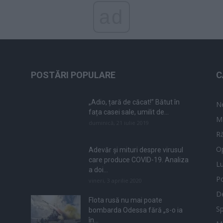
ad
POSTĂRI POPULARE
C
„Adio, țară de căcat!” Bătut în
N
fața casei sale, umilit de...
M
duminică, 21 iulie 2019
Ră
Op
Adevăr și mituri despre virusul
care produce COVID-19. Analiza
L
a doi...
Po
vineri, 3 aprilie 2020
De
Flota rusă nu mai poate
Sp
bombarda Odessa fără „s-o ia
în...