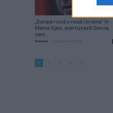
„Europa riscă o nouă Ucraina” în
Marea Egee, avertizează Grecia,
care...
Redacţia
-
joi, 8 septembrie 2022
1
2
3
4