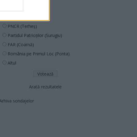
PUSL (D. Voiculescu)
PNȚCD (Pavelescu)
PNCR (Terheș)
Partidul Patrioților (Surugiu)
FAR (Coarnă)
România pe Primul Loc (Ponta)
Altul
Arată rezultatele
Arhiva sondajelor