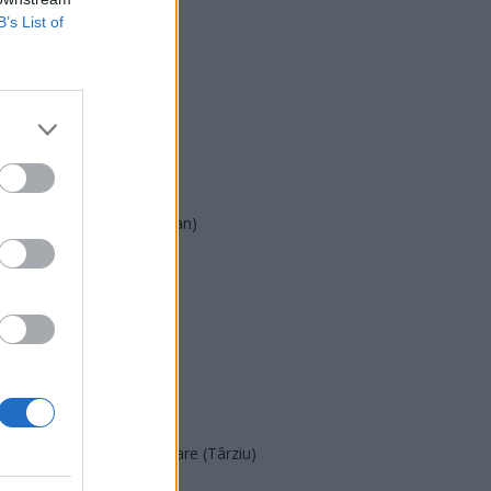
B’s List of
USR
PNL
PSD
AUR
UDMR
PMP (Tomac)
Forța Dreptei (L. Orban)
PNȚMM
REPER
SENS
SOS (Șoșoacă)
POT (Gavrilă)
PACE (Peia)
Acțiunea Conservatoare (Târziu)
PDF (Lazarus)