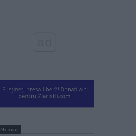
ad
Susțineți presa liberă! Donați aici
pentru Ziaristii.com!
24 de ore