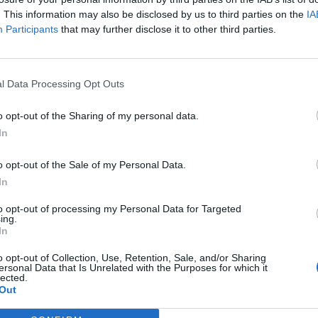
Redacţia
-
sâmbătă, 11 februarie 2023
2
. This information may also be disclosed by us to third parties on the
IA
Participants
that may further disclose it to other third parties.
l Data Processing Opt Outs
o opt-out of the Sharing of my personal data.
In
pă
Analiștii turci vorbesc zilnic
o opt-out of the Sale of my Personal Data.
despre planuri de invadare a
In
Greciei! Erdogan...
to opt-out of processing my Personal Data for Targeted
ing.
Redacţia
-
miercuri, 14 septembrie 2022
6
0
In
o opt-out of Collection, Use, Retention, Sale, and/or Sharing
„Prietenul” Erdogan îi cere lui Putin
ersonal Data that Is Unrelated with the Purposes for which it
lected.
să dea Crimeea înapoi Ucrainei!...
Out
Redacţia
-
miercuri, 24 august 2022
0