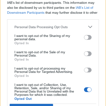
IAB’s list of downstream participants. This information may
POT (Gavrilă)
also be disclosed by us to third parties on the
IAB’s List of
PACE (Peia)
Downstream Participants
that may further disclose it to other
Acțiunea Conservatoare (Târziu)
third parties.
PDF (Lazarus)
Personal Data Processing Opt Outs
PUSL (D. Voiculescu)
I want to opt-out of the Sharing of my
PNȚCD (Pavelescu)
personal data.
Opted In
PNCR (Terheș)
I want to opt-out of the Sale of my
Partidul Patrioților (Surugiu)
Personal Data.
Opted In
FAR (Coarnă)
România pe Primul Loc (Ponta)
I want to opt-out of processing my
Personal Data for Targeted Advertising.
Altul
Opted In
I want to opt-out of Collection, Use,
Retention, Sale, and/or Sharing of my
Personal Data that Is Unrelated with the
Arată rezultatele
Purposes for which it was collected.
Opted Out
Arhiva sondajelor