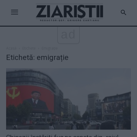
ad
Acasă
Etichete
Emigrație
Etichetă: emigrație