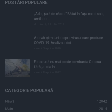
POSTĂRI POPULARE
„Adio, țară de căcat!” Bătut în fața casei sale,
umilit de...
duminică, 21 iulie 2019
Adevăr și mituri despre virusul care produce
COVID-19. Analiza a doi...
vineri, 3 aprilie 2020
Flota rusă nu mai poate bombarda Odessa
fără „s-o ia în...
vineri, 8 aprilie 2022
CATEGORIE POPULARĂ
News
12042
Main
2814