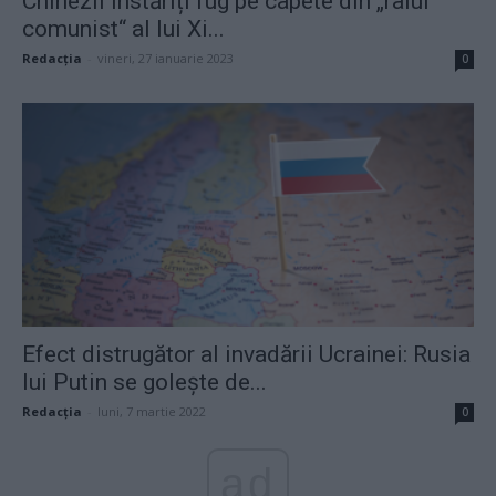
Chinezii înstăriți fug pe capete din „raiul
comunist“ al lui Xi...
Redacţia
-
vineri, 27 ianuarie 2023
0
Efect distrugător al invadării Ucrainei: Rusia
lui Putin se golește de...
Redacţia
-
luni, 7 martie 2022
0
ad