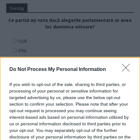
Sondaj
Ce partid ați vota dacă alegerile parlamentare ar avea
loc duminica viitoare?
USR
PNL
PSD
AUR
Do Not Process My Personal Information
UDMR
If you wish to opt-out of the sale, sharing to third parties, or
PMP (Tomac)
processing of your personal or sensitive information for
Forța Dreptei (L. Orban)
targeted advertising by us, please use the below opt-out
section to confirm your selection. Please note that after your
PNȚMM
opt-out request is processed you may continue seeing
REPER
interest-based ads based on personal information utilized by
us or personal information disclosed to third parties prior to
SENS
your opt-out. You may separately opt-out of the further
SOS (Șoșoacă)
disclosure of your personal information by third parties on the