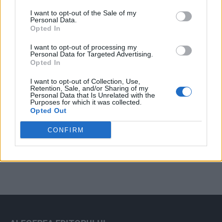
Arată rezultatele
I want to opt-out of the Sale of my
Personal Data.
Arhiva sondajelor
Opted In
I want to opt-out of processing my
Personal Data for Targeted Advertising.
Opted In
I want to opt-out of Collection, Use,
Retention, Sale, and/or Sharing of my
Personal Data that Is Unrelated with the
Purposes for which it was collected.
Opted Out
ad
CONFIRM