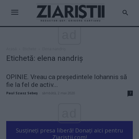
ad
Acasă
Etichete
Elena nandriș
Etichetă: elena nandriș
OPINIE. Vreau ca președintele Iohannis să
fie la fel de activ...
Paul Szasz Sebeș
-
sâmbătă, 2 mai 2020
7
ad
Susțineți presa liberă! Donați aici pentru
Ziaristii.com!