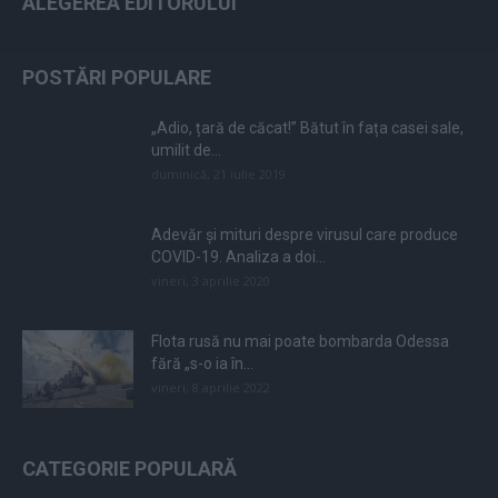
ALEGEREA EDITORULUI
POSTĂRI POPULARE
„Adio, țară de căcat!” Bătut în fața casei sale,
umilit de...
duminică, 21 iulie 2019
Adevăr și mituri despre virusul care produce
COVID-19. Analiza a doi...
vineri, 3 aprilie 2020
Flota rusă nu mai poate bombarda Odessa
fără „s-o ia în...
vineri, 8 aprilie 2022
CATEGORIE POPULARĂ