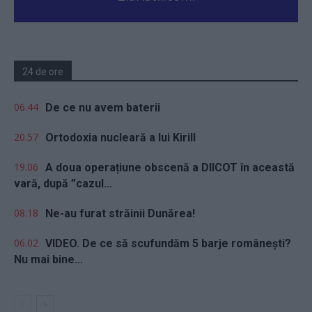
24 de ore
06.44
De ce nu avem baterii
20.57
Ortodoxia nucleară a lui Kirill
19.06
A doua operațiune obscenă a DIICOT în această
vară, după ”cazul...
08.18
Ne-au furat străinii Dunărea!
06.02
VIDEO. De ce să scufundăm 5 barje românești?
Nu mai bine...