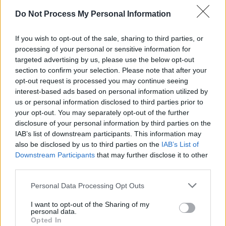
SENS
Do Not Process My Personal Information
SOS (Șoșoacă)
POT (Gavrilă)
If you wish to opt-out of the sale, sharing to third parties, or
processing of your personal or sensitive information for
PACE (Peia)
targeted advertising by us, please use the below opt-out
Acțiunea Conservatoare (Târziu)
section to confirm your selection. Please note that after your
opt-out request is processed you may continue seeing
PDF (Lazarus)
interest-based ads based on personal information utilized by
PUSL (D. Voiculescu)
us or personal information disclosed to third parties prior to
PNȚCD (Pavelescu)
your opt-out. You may separately opt-out of the further
disclosure of your personal information by third parties on the
PNCR (Terheș)
IAB’s list of downstream participants. This information may
Partidul Patrioților (Surugiu)
also be disclosed by us to third parties on the
IAB’s List of
Downstream Participants
that may further disclose it to other
FAR (Coarnă)
third parties.
România pe Primul Loc (Ponta)
Personal Data Processing Opt Outs
Altul
I want to opt-out of the Sharing of my
personal data.
Opted In