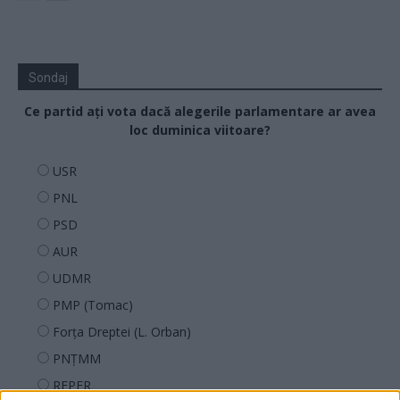
Sondaj
Ce partid ați vota dacă alegerile parlamentare ar avea
loc duminica viitoare?
USR
PNL
PSD
AUR
UDMR
PMP (Tomac)
Forța Dreptei (L. Orban)
PNȚMM
REPER