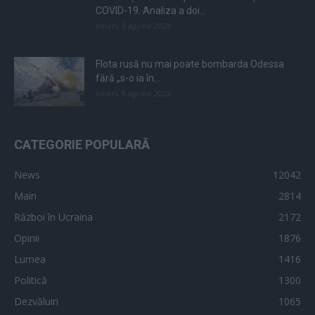
COVID-19. Analiza a doi...
vineri, 3 aprilie 2020
Flota rusă nu mai poate bombarda Odessa
fără „s-o ia în...
vineri, 8 aprilie 2022
CATEGORIE POPULARĂ
News
12042
Main
2814
Război în Ucraina
2172
Opinii
1876
Lumea
1416
Politică
1300
Dezvăluiri
1065