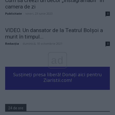
Cum să creezi un decor „instagramabil” în
camera de zi
Publicitate
-
vineri, 23 iunie 2023
0
VIDEO. Un dansator de la Teatrul Bolșoi a
murit în timpul...
Redacţia
-
duminică, 10 octombrie 2021
0
ad
Susțineți presa liberă! Donați aici pentru
Ziaristii.com!
24 de ore