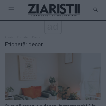
ad
Acasă
Etichete
Decor
Etichetă: decor