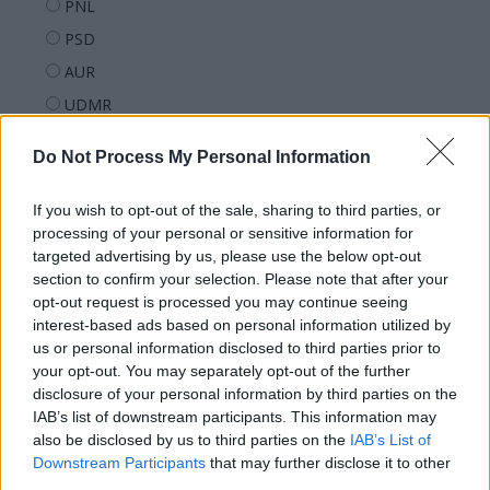
PNL
PSD
AUR
UDMR
PMP (Tomac)
Do Not Process My Personal Information
Forța Dreptei (L. Orban)
PNȚMM
If you wish to opt-out of the sale, sharing to third parties, or
processing of your personal or sensitive information for
REPER
targeted advertising by us, please use the below opt-out
SENS
section to confirm your selection. Please note that after your
SOS (Șoșoacă)
opt-out request is processed you may continue seeing
interest-based ads based on personal information utilized by
POT (Gavrilă)
us or personal information disclosed to third parties prior to
PACE (Peia)
your opt-out. You may separately opt-out of the further
disclosure of your personal information by third parties on the
Acțiunea Conservatoare (Târziu)
IAB’s list of downstream participants. This information may
PDF (Lazarus)
also be disclosed by us to third parties on the
IAB’s List of
Downstream Participants
that may further disclose it to other
PUSL (D. Voiculescu)
third parties.