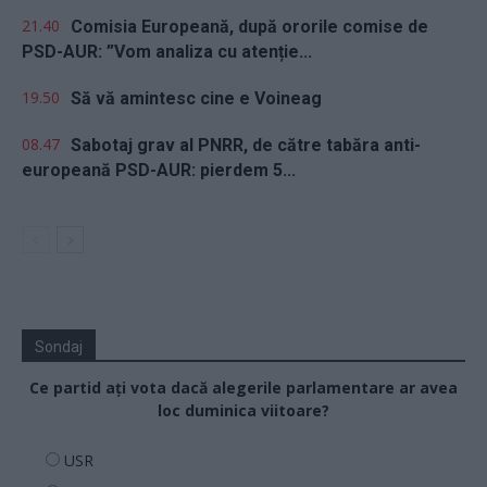
21.40
Comisia Europeană, după ororile comise de
PSD-AUR: ”Vom analiza cu atenție...
19.50
Să vă amintesc cine e Voineag
08.47
Sabotaj grav al PNRR, de către tabăra anti-
europeană PSD-AUR: pierdem 5...
Sondaj
Ce partid ați vota dacă alegerile parlamentare ar avea
loc duminica viitoare?
USR