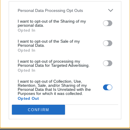
PNȚCD (Pavelescu)
Personal Data Processing Opt Outs
PNCR (Terheș)
Partidul Patrioților (Surugiu)
I want to opt-out of the Sharing of my
personal data.
FAR (Coarnă)
Opted In
România pe Primul Loc (Ponta)
I want to opt-out of the Sale of my
Personal Data.
Altul
Opted In
I want to opt-out of processing my
Personal Data for Targeted Advertising.
Arată rezultatele
Opted In
I want to opt-out of Collection, Use,
Arhiva sondajelor
Retention, Sale, and/or Sharing of my
Personal Data that Is Unrelated with the
Purposes for which it was collected.
Opted Out
CONFIRM