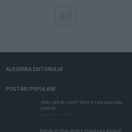
ad
ALEGEREA EDITORULUI
POSTĂRI POPULARE
„Adio, țară de căcat!” Bătut în fața casei sale,
umilit de...
duminică, 21 iulie 2019
Adevăr și mituri despre virusul care produce