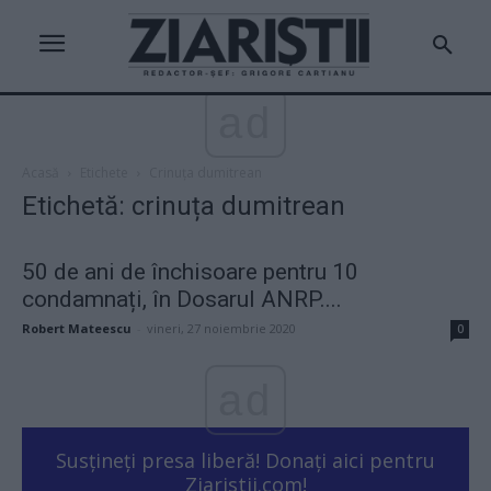
ad
Acasă
Etichete
Crinuța dumitrean
Etichetă: crinuța dumitrean
50 de ani de închisoare pentru 10
condamnați, în Dosarul ANRP....
Robert Mateescu
-
vineri, 27 noiembrie 2020
0
ad
Susțineți presa liberă! Donați aici pentru
Ziaristii.com!