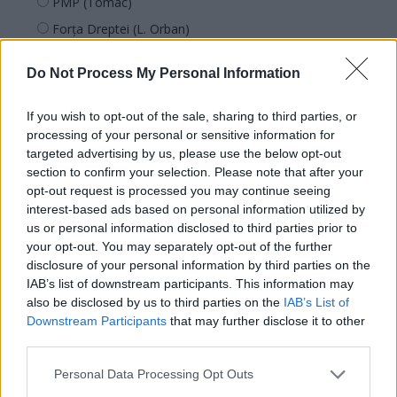
PMP (Tomac)
Forța Dreptei (L. Orban)
PNȚMM
Do Not Process My Personal Information
REPER
SENS
If you wish to opt-out of the sale, sharing to third parties, or
SOS (Șoșoacă)
processing of your personal or sensitive information for
targeted advertising by us, please use the below opt-out
POT (Gavrilă)
section to confirm your selection. Please note that after your
PACE (Peia)
opt-out request is processed you may continue seeing
interest-based ads based on personal information utilized by
Acțiunea Conservatoare (Târziu)
us or personal information disclosed to third parties prior to
PDF (Lazarus)
your opt-out. You may separately opt-out of the further
disclosure of your personal information by third parties on the
PUSL (D. Voiculescu)
IAB’s list of downstream participants. This information may
PNȚCD (Pavelescu)
also be disclosed by us to third parties on the
IAB’s List of
PNCR (Terheș)
Downstream Participants
that may further disclose it to other
third parties.
Partidul Patrioților (Surugiu)
FAR (Coarnă)
Personal Data Processing Opt Outs