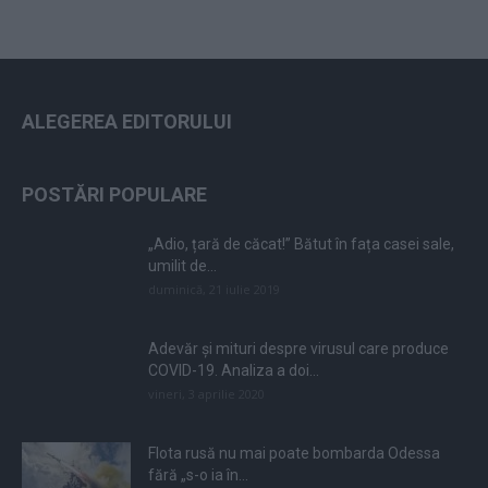
ALEGEREA EDITORULUI
POSTĂRI POPULARE
„Adio, țară de căcat!” Bătut în fața casei sale,
umilit de...
duminică, 21 iulie 2019
Adevăr și mituri despre virusul care produce
COVID-19. Analiza a doi...
vineri, 3 aprilie 2020
Flota rusă nu mai poate bombarda Odessa
fără „s-o ia în...