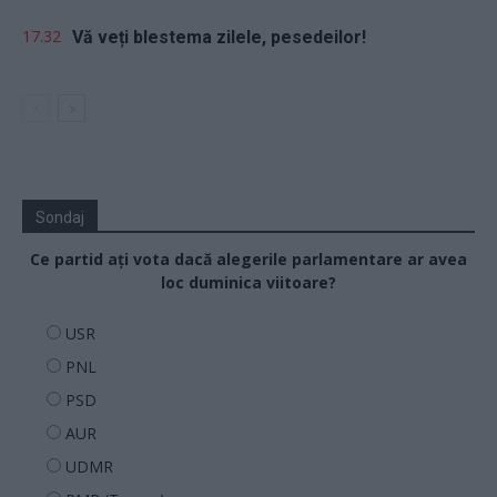
17.32
Vă veți blestema zilele, pesedeilor!
Sondaj
Ce partid ați vota dacă alegerile parlamentare ar avea
loc duminica viitoare?
USR
PNL
PSD
AUR
UDMR