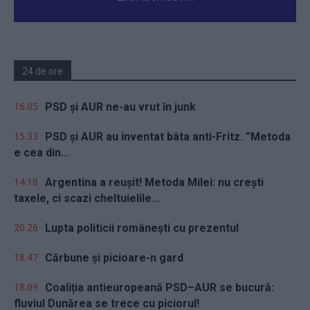
24 de ore
16.05
PSD și AUR ne-au vrut în junk
15.33
PSD și AUR au inventat bâta anti-Fritz. ”Metoda
e cea din...
14.18
Argentina a reușit! Metoda Milei: nu crești
taxele, ci scazi cheltuielile...
20.26
Lupta politicii românești cu prezentul
18.47
Cărbune și picioare-n gard
18.09
Coaliția antieuropeană PSD–AUR se bucură:
fluviul Dunărea se trece cu piciorul!