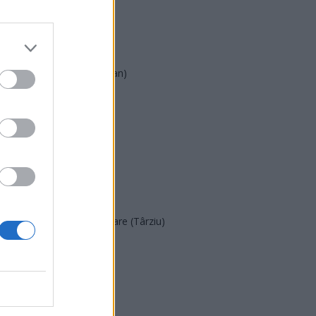
AUR
UDMR
PMP (Tomac)
Forța Dreptei (L. Orban)
PNȚMM
REPER
SENS
SOS (Șoșoacă)
POT (Gavrilă)
PACE (Peia)
Acțiunea Conservatoare (Târziu)
PDF (Lazarus)
PUSL (D. Voiculescu)
PNȚCD (Pavelescu)
PNCR (Terheș)