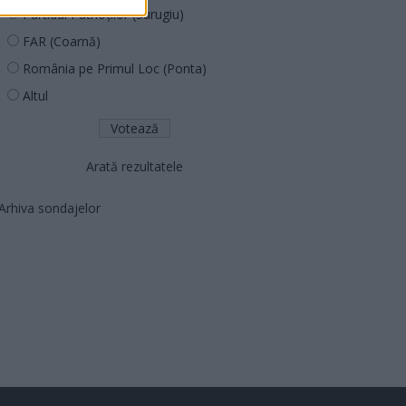
Partidul Patrioților (Surugiu)
FAR (Coarnă)
România pe Primul Loc (Ponta)
Altul
Arată rezultatele
Arhiva sondajelor