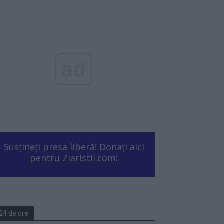
ad
Susțineți presa liberă! Donați aici
pentru Ziaristii.com!
24 de ore