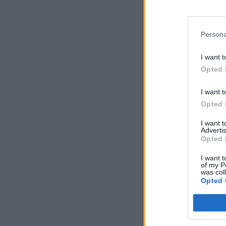
Persona
I want t
Opted 
I want t
Opted 
I want 
Advertis
Opted 
I want t
of my P
was col
Opted 