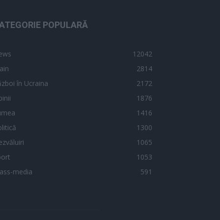
ATEGORIE POPULARĂ
ews
12042
ain
2814
zboi în Ucraina
2172
inii
1876
umea
1416
litică
1300
zvăluiri
1065
ort
1053
ass-media
591