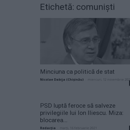
Etichetă: comuniști
Minciuna ca politică de stat
Nicolae Dabija (Chișinău)
-
miercuri, 12 noiembrie 20
PSD luptă feroce să salveze
privilegiile lui Ion Iliescu. Miza:
blocarea...
Redacţia
-
marți, 16 februarie 2021