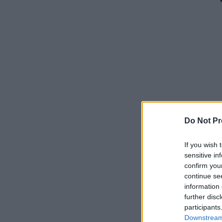
Do Not Pr
If you wish 
sensitive in
confirm you
continue se
information 
further disc
participants
Downstream 