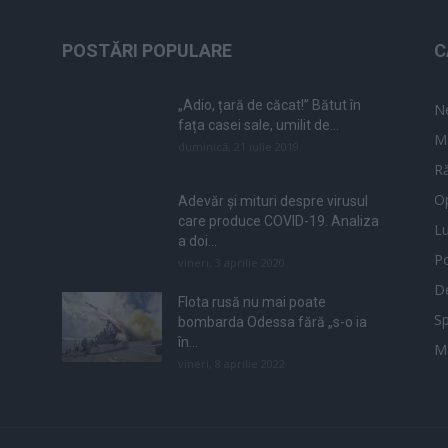
POSTĂRI POPULARE
C
„Adio, țară de căcat!” Bătut în
N
fața casei sale, umilit de...
M
duminică, 21 iulie 2019
Ră
Op
Adevăr și mituri despre virusul
care produce COVID-19. Analiza
L
a doi...
Po
vineri, 3 aprilie 2020
De
Flota rusă nu mai poate
Sp
bombarda Odessa fără „s-o ia
în...
M
vineri, 8 aprilie 2022