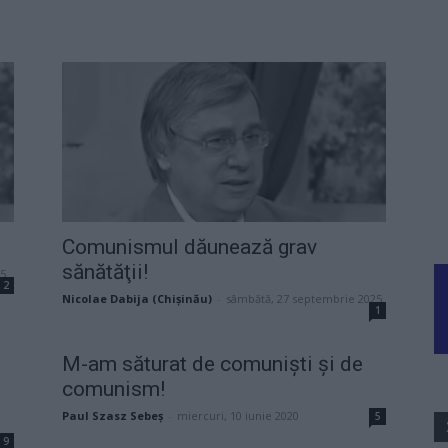
Comunismul dăunează grav
sănătăţii!
25
2
Nicolae Dabija (Chișinău)
-
sâmbătă, 27 septembrie 2025
1
M-am săturat de comuniști și de
comunism!
Paul Szasz Sebeș
-
miercuri, 10 iunie 2020
5
9