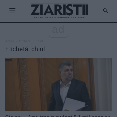
ad
Acasă
Etichete
Chiul
Etichetă: chiul