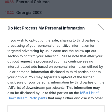
08.38
Escrocul Chirieac
18.22
Georgia 2008
17.39
Bătălia de la Călugăreni
Do Not Process My Personal Information
If you wish to opt-out of the sale, sharing to third parties, or
processing of your personal or sensitive information for
targeted advertising by us, please use the below opt-out
section to confirm your selection. Please note that after your
opt-out request is processed you may continue seeing
Sondaj
interest-based ads based on personal information utilized by
us or personal information disclosed to third parties prior to
Ce partid ați vota dacă alegerile parlamentare ar avea
your opt-out. You may separately opt-out of the further
loc duminica viitoare?
disclosure of your personal information by third parties on the
IAB’s list of downstream participants. This information may
USR
also be disclosed by us to third parties on the
IAB’s List of
PNL
Downstream Participants
that may further disclose it to other
third parties.
PSD