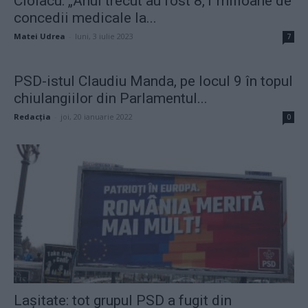
Ciolacu: „Anul trecut au fost 8,1 milioane de
concedii medicale la...
Matei Udrea
-
luni, 3 iulie 2023
7
PSD-istul Claudiu Manda, pe locul 9 în topul
chiulangiilor din Parlamentul...
Redacţia
-
joi, 20 ianuarie 2022
0
Lașitate: tot grupul PSD a fugit din