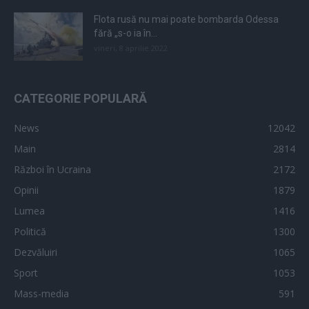
Flota rusă nu mai poate bombarda Odessa
fără „s-o ia în...
vineri, 8 aprilie 2022
CATEGORIE POPULARĂ
News
12042
Main
2814
Război în Ucraina
2172
Opinii
1879
Lumea
1416
Politică
1300
Dezvăluiri
1065
Sport
1053
Mass-media
591