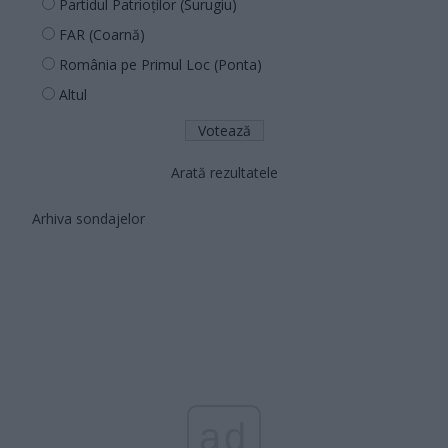
Partidul Patrioților (Surugiu)
FAR (Coarnă)
România pe Primul Loc (Ponta)
Altul
Arată rezultatele
Arhiva sondajelor
ad