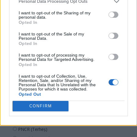
AUR
Personal Data Processing Opt Outs
UDMR
I want to opt-out of the Sharing of my
personal data.
PMP (Tomac)
Opted In
Forța Dreptei (L. Orban)
I want to opt-out of the Sale of my
PNȚMM
Personal Data.
Opted In
REPER
I want to opt-out of processing my
SENS
Personal Data for Targeted Advertising.
Opted In
SOS (Șoșoacă)
POT (Gavrilă)
I want to opt-out of Collection, Use,
Retention, Sale, and/or Sharing of my
PACE (Peia)
Personal Data that Is Unrelated with the
Purposes for which it was collected.
Acțiunea Conservatoare (Târziu)
Opted Out
PDF (Lazarus)
CONFIRM
PUSL (D. Voiculescu)
PNȚCD (Pavelescu)
PNCR (Terheș)