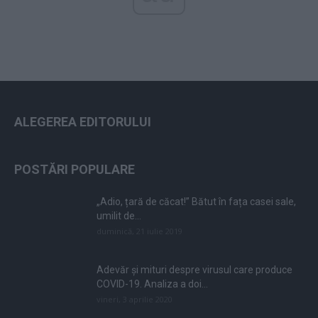
ALEGEREA EDITORULUI
POSTĂRI POPULARE
„Adio, țară de căcat!” Bătut în fața casei sale,
umilit de...
duminică, 21 iulie 2019
Adevăr și mituri despre virusul care produce
COVID-19. Analiza a doi...
vineri, 3 aprilie 2020