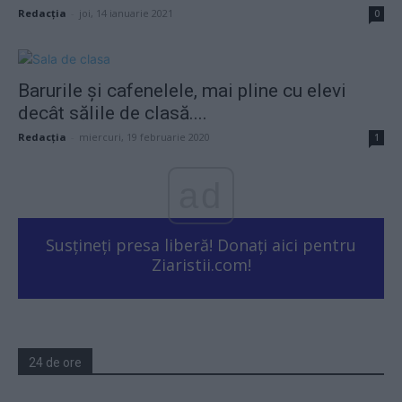
Redacţia
-
joi, 14 ianuarie 2021
0
Barurile și cafenelele, mai pline cu elevi
decât sălile de clasă....
Redacţia
-
miercuri, 19 februarie 2020
1
ad
Susțineți presa liberă! Donați aici pentru
Ziaristii.com!
24 de ore