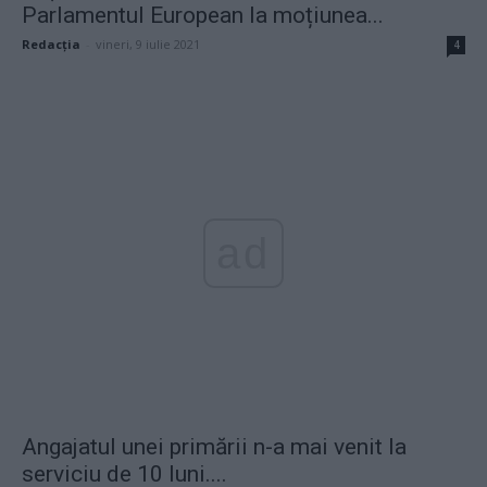
Parlamentul European la moțiunea...
Redacţia
-
vineri, 9 iulie 2021
4
ad
Angajatul unei primării n-a mai venit la
serviciu de 10 luni....