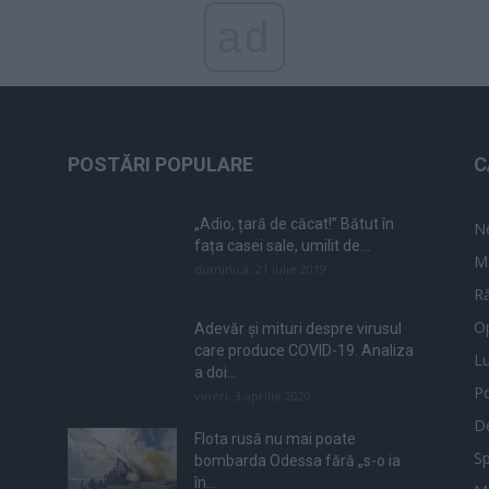
ad
POSTĂRI POPULARE
C
„Adio, țară de căcat!” Bătut în
N
fața casei sale, umilit de...
M
duminică, 21 iulie 2019
Ră
Op
Adevăr și mituri despre virusul
care produce COVID-19. Analiza
L
a doi...
Po
vineri, 3 aprilie 2020
De
Flota rusă nu mai poate
Sp
bombarda Odessa fără „s-o ia
în...