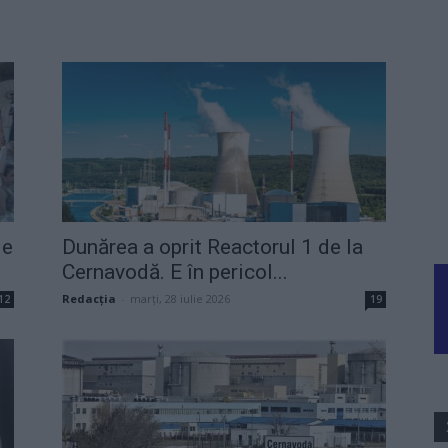
je
Dunărea a oprit Reactorul 1 de la
Cernavodă. E în pericol...
Redacţia
-
marți, 28 iulie 2026
12
19