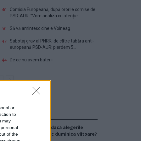
.40
Comisia Europeană, după ororile comise de
PSD-AUR: ”Vom analiza cu atenție...
.50
Să vă amintesc cine e Voineag
.47
Sabotaj grav al PNRR, de către tabăra anti-
europeană PSD-AUR: pierdem 5...
.44
De ce nu avem baterii
sonal or
ection to
Sondaj
ou may
Ce partid ați vota dacă alegerile
 personal
arlamentare ar avea loc duminica viitoare?
out of the
 downstream