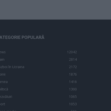
ATEGORIE POPULARĂ
ews
12042
ain
2814
zboi în Ucraina
2172
inii
1876
umea
1416
litică
1300
zvăluiri
1065
ort
1053