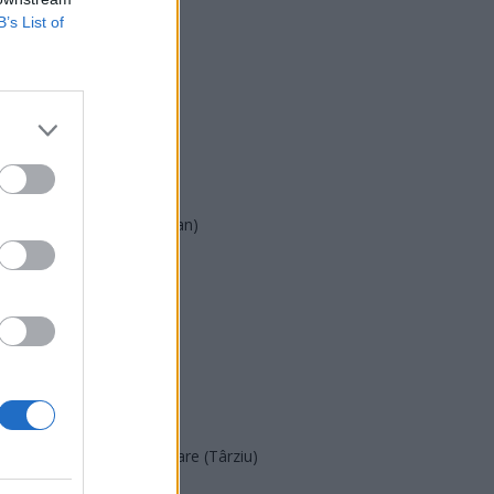
B’s List of
USR
PNL
PSD
AUR
UDMR
PMP (Tomac)
Forța Dreptei (L. Orban)
PNȚMM
REPER
SENS
SOS (Șoșoacă)
POT (Gavrilă)
PACE (Peia)
Acțiunea Conservatoare (Târziu)
PDF (Lazarus)