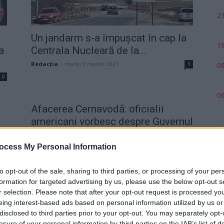
21
Un jandarm s-a împușcat în cap la
19
a
Centrala Nucleară de la...
Redacţia
-
marți, 9 martie 2021
1
08
0
06
,
Afacerea Cernavodă: oficialii
americani vorbesc despre Guvernul
PSD-ALDE ca despre un...
ocess My Personal Information
Grigore Cartianu
-
miercuri, 15 mai 2019
2
1
to opt-out of the sale, sharing to third parties, or processing of your per
formation for targeted advertising by us, please use the below opt-out s
r selection. Please note that after your opt-out request is processed y
eing interest-based ads based on personal information utilized by us or
p
disclosed to third parties prior to your opt-out. You may separately opt-
losure of your personal information by third parties on the IAB’s list of