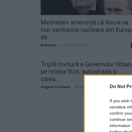
Medvedev amenință că Rusia va
lovi centralele nucleare din Europ
de...
Redacţia
-
luni, 10 iulie 2023
Triplă lovitură a Guvernului Orban
pe relația SUA: autostrada și
calea...
Do Not Pr
Grigore Cartianu
-
sâmbătă, 10 octombrie 2020
If you wish 
sensitive in
confirm you
continue se
information 
further disc