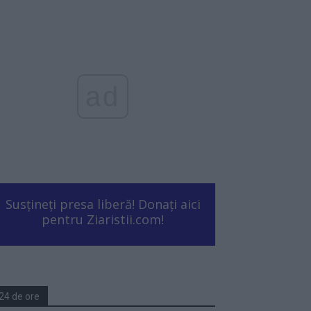
ad
Susțineți presa liberă! Donați aici
pentru Ziaristii.com!
24 de ore