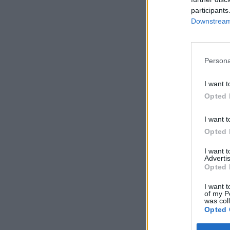
participants
Downstream 
Persona
I want t
Opted 
I want t
Opted 
I want 
Advertis
Opted 
I want t
of my P
was col
Opted 