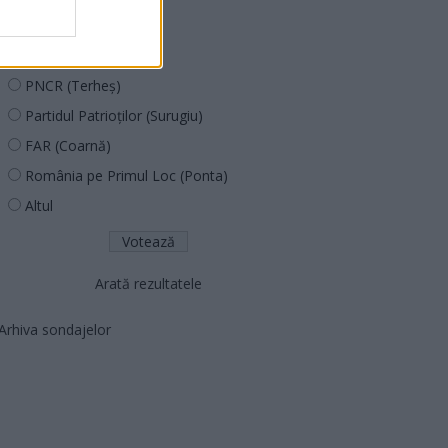
PUSL (D. Voiculescu)
PNȚCD (Pavelescu)
PNCR (Terheș)
Partidul Patrioților (Surugiu)
FAR (Coarnă)
România pe Primul Loc (Ponta)
Altul
Arată rezultatele
Arhiva sondajelor