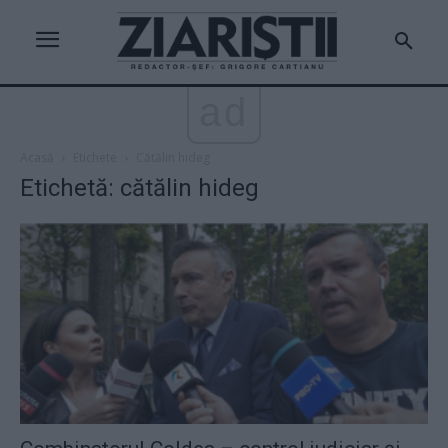
ad
Acasă
Etichete
Cătălin hideg
Etichetă: cătălin hideg