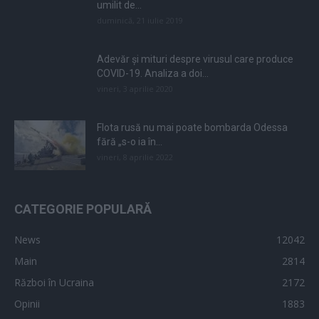
umilit de...
duminică, 21 iulie 2019
Adevăr și mituri despre virusul care produce
COVID-19. Analiza a doi...
vineri, 3 aprilie 2020
Flota rusă nu mai poate bombarda Odessa
fără „s-o ia în...
vineri, 8 aprilie 2022
CATEGORIE POPULARĂ
News
12042
Main
2814
Război în Ucraina
2172
Opinii
1883