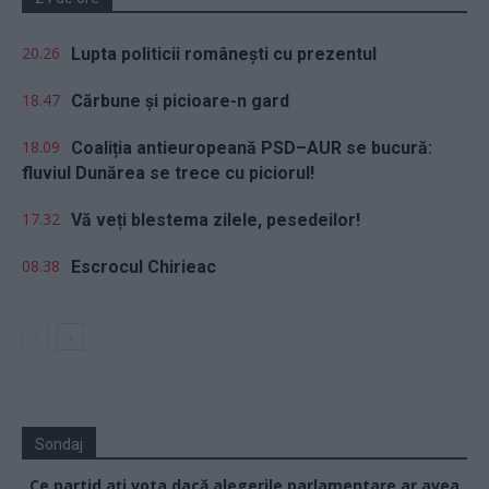
20.26
Lupta politicii românești cu prezentul
18.47
Cărbune și picioare-n gard
18.09
Coaliția antieuropeană PSD–AUR se bucură:
fluviul Dunărea se trece cu piciorul!
17.32
Vă veți blestema zilele, pesedeilor!
08.38
Escrocul Chirieac
Sondaj
Ce partid ați vota dacă alegerile parlamentare ar avea