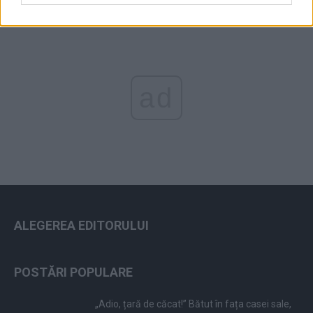
ad
ALEGEREA EDITORULUI
POSTĂRI POPULARE
„Adio, țară de căcat!” Bătut în fața casei sale,