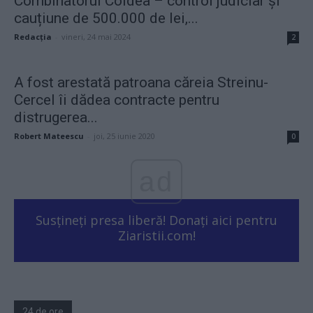
Combinatorul Coldea – control judiciar și
cauțiune de 500.000 de lei,...
Redacţia
-
vineri, 24 mai 2024
2
A fost arestată patroana căreia Streinu-
Cercel îi dădea contracte pentru
distrugerea...
Robert Mateescu
-
joi, 25 iunie 2020
0
ad
Susțineți presa liberă! Donați aici pentru
Ziaristii.com!
24 de ore