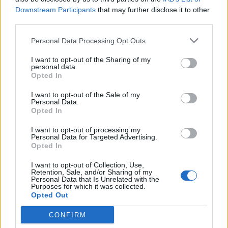
Acțiunea Conservatoare (Târziu)
Downstream Participants
that may further disclose it to other
PDF (Lazarus)
third parties.
PUSL (D. Voiculescu)
Personal Data Processing Opt Outs
PNȚCD (Pavelescu)
I want to opt-out of the Sharing of my
PNCR (Terheș)
personal data.
Opted In
Partidul Patrioților (Surugiu)
FAR (Coarnă)
I want to opt-out of the Sale of my
Personal Data.
România pe Primul Loc (Ponta)
Opted In
Altul
I want to opt-out of processing my
Personal Data for Targeted Advertising.
Opted In
Arată rezultatele
I want to opt-out of Collection, Use,
Retention, Sale, and/or Sharing of my
Personal Data that Is Unrelated with the
Purposes for which it was collected.
Arhiva sondajelor
Opted Out
CONFIRM