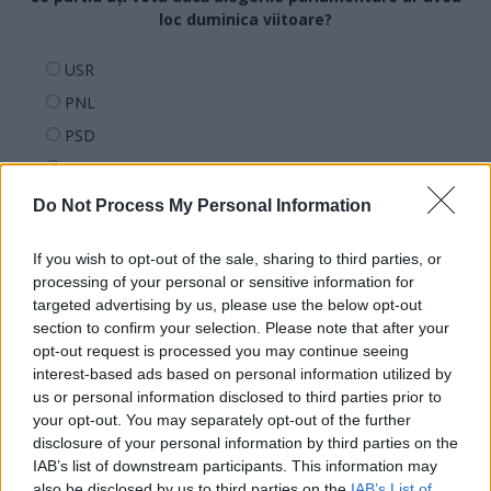
loc duminica viitoare?
USR
PNL
PSD
AUR
UDMR
Do Not Process My Personal Information
PMP (Tomac)
If you wish to opt-out of the sale, sharing to third parties, or
Forța Dreptei (L. Orban)
processing of your personal or sensitive information for
PNȚMM
targeted advertising by us, please use the below opt-out
section to confirm your selection. Please note that after your
REPER
opt-out request is processed you may continue seeing
SENS
interest-based ads based on personal information utilized by
us or personal information disclosed to third parties prior to
SOS (Șoșoacă)
your opt-out. You may separately opt-out of the further
POT (Gavrilă)
disclosure of your personal information by third parties on the
PACE (Peia)
IAB’s list of downstream participants. This information may
also be disclosed by us to third parties on the
IAB’s List of