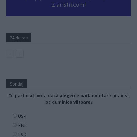
Ziaristii.com!
24 de ore
Sondaj
Ce partid ați vota dacă alegerile parlamentare ar avea
loc duminica viitoare?
USR
PNL
PSD