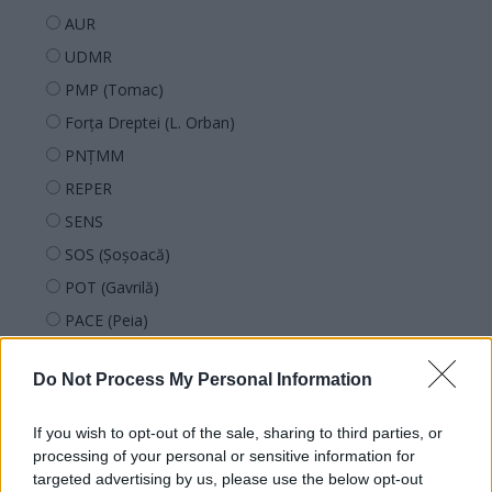
AUR
UDMR
PMP (Tomac)
Forța Dreptei (L. Orban)
PNȚMM
REPER
SENS
SOS (Șoșoacă)
POT (Gavrilă)
PACE (Peia)
Acțiunea Conservatoare (Târziu)
Do Not Process My Personal Information
PDF (Lazarus)
PUSL (D. Voiculescu)
If you wish to opt-out of the sale, sharing to third parties, or
PNȚCD (Pavelescu)
processing of your personal or sensitive information for
targeted advertising by us, please use the below opt-out
PNCR (Terheș)