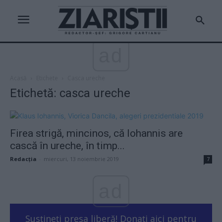
ad
Acasă
Etichete
Casca ureche
Etichetă: casca ureche
Firea strigă, mincinos, că Iohannis are
cască în ureche, în timp...
Redacţia
-
miercuri, 13 noiembrie 2019
7
ad
Susțineți presa liberă! Donați aici pentru