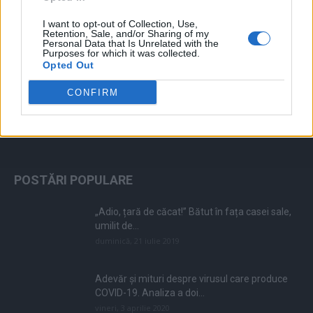
ad
I want to opt-out of Collection, Use,
Retention, Sale, and/or Sharing of my
Personal Data that Is Unrelated with the
Purposes for which it was collected.
Opted Out
CONFIRM
ALEGEREA EDITORULUI
POSTĂRI POPULARE
„Adio, țară de căcat!” Bătut în fața casei sale,
umilit de...
duminică, 21 iulie 2019
Adevăr și mituri despre virusul care produce
COVID-19. Analiza a doi...
vineri, 3 aprilie 2020