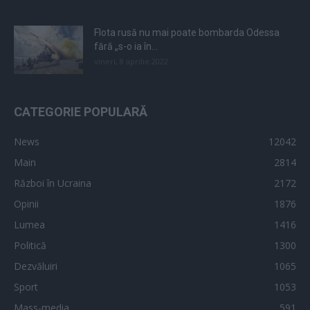
Flota rusă nu mai poate bombarda Odessa
fără „s-o ia în...
vineri, 8 aprilie 2022
CATEGORIE POPULARĂ
News
12042
Main
2814
Război în Ucraina
2172
Opinii
1876
Lumea
1416
Politică
1300
Dezvăluiri
1065
Sport
1053
Mass-media
591