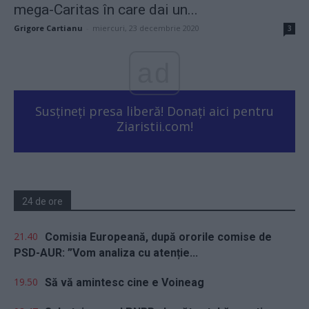
mega-Caritas în care dai un...
Grigore Cartianu
-
miercuri, 23 decembrie 2020
3
ad
Susțineți presa liberă! Donați aici pentru
Ziaristii.com!
24 de ore
21.40
Comisia Europeană, după ororile comise de
PSD-AUR: ”Vom analiza cu atenție...
19.50
Să vă amintesc cine e Voineag