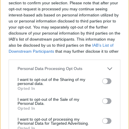
section to confirm your selection. Please note that after your
AUR
opt-out request is processed you may continue seeing
UDMR
interest-based ads based on personal information utilized by
us or personal information disclosed to third parties prior to
PMP (Tomac)
your opt-out. You may separately opt-out of the further
Forța Dreptei (L. Orban)
disclosure of your personal information by third parties on the
IAB’s list of downstream participants. This information may
PNȚMM
also be disclosed by us to third parties on the
IAB’s List of
REPER
Downstream Participants
that may further disclose it to other
third parties.
SENS
SOS (Șoșoacă)
Personal Data Processing Opt Outs
POT (Gavrilă)
I want to opt-out of the Sharing of my
personal data.
PACE (Peia)
Opted In
Acțiunea Conservatoare (Târziu)
I want to opt-out of the Sale of my
PDF (Lazarus)
Personal Data.
Opted In
PUSL (D. Voiculescu)
PNȚCD (Pavelescu)
I want to opt-out of processing my
Personal Data for Targeted Advertising.
PNCR (Terheș)
Opted In