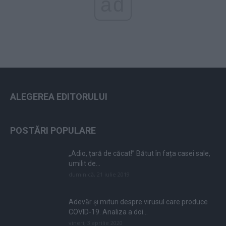
ad
ALEGEREA EDITORULUI
POSTĂRI POPULARE
„Adio, țară de căcat!” Bătut în fața casei sale,
umilit de...
duminică, 21 iulie 2019
Adevăr și mituri despre virusul care produce
COVID-19. Analiza a doi...
vineri, 3 aprilie 2020