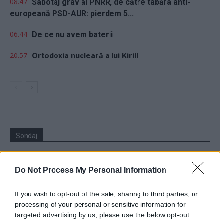
08.47
Sabotaj grav al PNRR, de către tabăra anti-
europeană PSD-AUR: pierdem 5...
06.44
De ce nu avem baterii
20.57
Ortodoxia nucleară a lui Kirill
Sondaj
Ce partid ați vota dacă alegerile parlamentare ar avea
loc duminica viitoare?
Do Not Process My Personal Information
USR
If you wish to opt-out of the sale, sharing to third parties, or
PNL
processing of your personal or sensitive information for
targeted advertising by us, please use the below opt-out
PSD