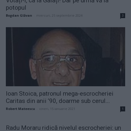
Votați-i, ca la Galați! Dar pe urmă vă ia
potopul
Bogdan Glăvan
-
miercuri, 25 septembrie 2024
3
Ioan Stoica, patronul mega-escrocheriei
Caritas din anii ’90, doarme sub cerul...
Robert Mateescu
-
vineri, 15 ianuarie 2021
1
Radu Moraru ridică nivelul escrocheriei: un