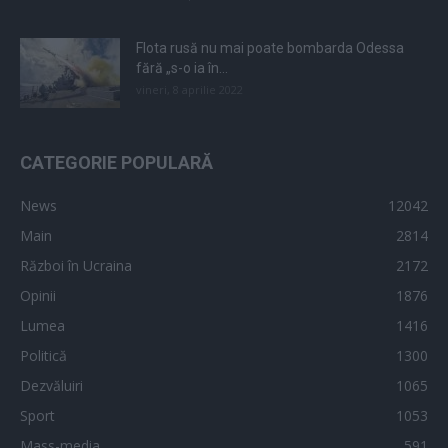
Flota rusă nu mai poate bombarda Odessa
fără „s-o ia în...
vineri, 8 aprilie 2022
CATEGORIE POPULARĂ
News
12042
Main
2814
Război în Ucraina
2172
Opinii
1876
Lumea
1416
Politică
1300
Dezvăluiri
1065
Sport
1053
Mass-media
591