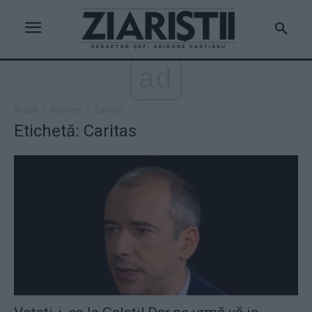
ad
Acasă
Etichete
Caritas
Etichetă: Caritas