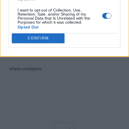
Partidul Patrioților (Surugiu)
I want to opt-out of Collection, Use,
Retention, Sale, and/or Sharing of my
FAR (Coarnă)
Personal Data that Is Unrelated with the
Purposes for which it was collected.
România pe Primul Loc (Ponta)
Opted Out
Altul
CONFIRM
Arată rezultatele
Arhiva sondajelor