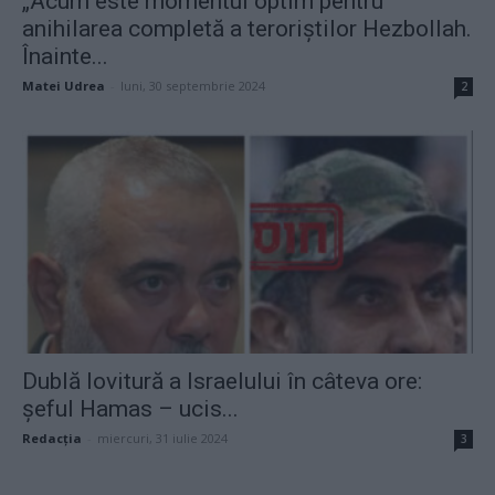
„Acum este momentul optim pentru
anihilarea completă a teroriștilor Hezbollah.
Înainte...
Matei Udrea
-
luni, 30 septembrie 2024
2
Dublă lovitură a Israelului în câteva ore:
șeful Hamas – ucis...
Redacţia
-
miercuri, 31 iulie 2024
3