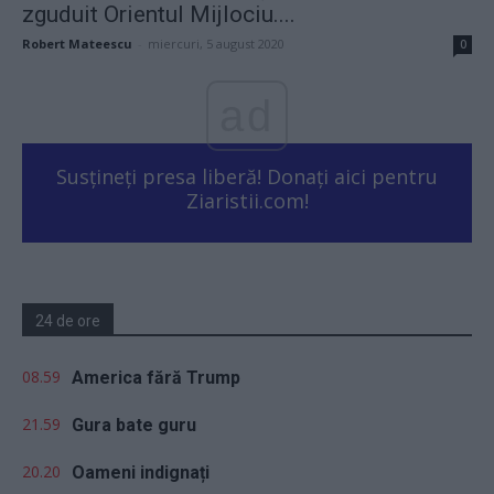
zguduit Orientul Mijlociu....
Robert Mateescu
-
miercuri, 5 august 2020
0
ad
Susțineți presa liberă! Donați aici pentru
Ziaristii.com!
24 de ore
08.59
America fără Trump
21.59
Gura bate guru
20.20
Oameni indignați