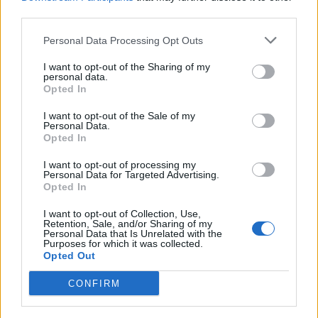
USR
third parties.
PNL
Personal Data Processing Opt Outs
PSD
I want to opt-out of the Sharing of my
AUR
personal data.
Opted In
UDMR
I want to opt-out of the Sale of my
PMP (Tomac)
Personal Data.
Opted In
Forța Dreptei (L. Orban)
PNȚMM
I want to opt-out of processing my
Personal Data for Targeted Advertising.
REPER
Opted In
SENS
I want to opt-out of Collection, Use,
Retention, Sale, and/or Sharing of my
SOS (Șoșoacă)
Personal Data that Is Unrelated with the
Purposes for which it was collected.
POT (Gavrilă)
Opted Out
PACE (Peia)
CONFIRM
Acțiunea Conservatoare (Târziu)
PDF (Lazarus)