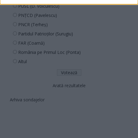
PUSL (D. Voiculescu)
PNȚCD (Pavelescu)
PNCR (Terheș)
Partidul Patrioților (Surugiu)
FAR (Coarnă)
România pe Primul Loc (Ponta)
Altul
Arată rezultatele
Arhiva sondajelor