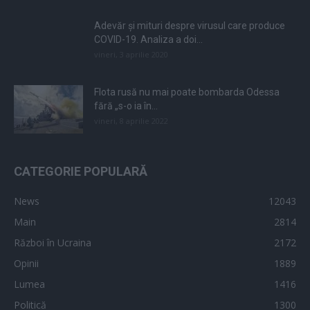
Adevăr și mituri despre virusul care produce
COVID-19. Analiza a doi...
vineri, 3 aprilie 2020
Flota rusă nu mai poate bombarda Odessa
fără „s-o ia în...
vineri, 8 aprilie 2022
CATEGORIE POPULARĂ
News
12043
Main
2814
Război în Ucraina
2172
Opinii
1889
Lumea
1416
Politică
1300