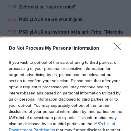
19.46
Zelenski la ”rușii cei mici”
16.05
PSD și AUR ne-au vrut în junk
15.33
PSD și AUR au inventat bâta anti-Fritz. ”Metoda
e cea din...
Do Not Process My Personal Information
14.18
Argentina a reușit! Metoda Milei: nu crești
taxele, ci scazi cheltuielile...
If you wish to opt-out of the sale, sharing to third parties, or
processing of your personal or sensitive information for
targeted advertising by us, please use the below opt-out
section to confirm your selection. Please note that after your
opt-out request is processed you may continue seeing
interest-based ads based on personal information utilized by
us or personal information disclosed to third parties prior to
your opt-out. You may separately opt-out of the further
Sondaj
disclosure of your personal information by third parties on the
Ce partid ați vota dacă alegerile parlamentare ar avea
IAB’s list of downstream participants. This information may
loc duminica viitoare?
also be disclosed by us to third parties on the
IAB’s List of
Downstream Participants
that may further disclose it to other