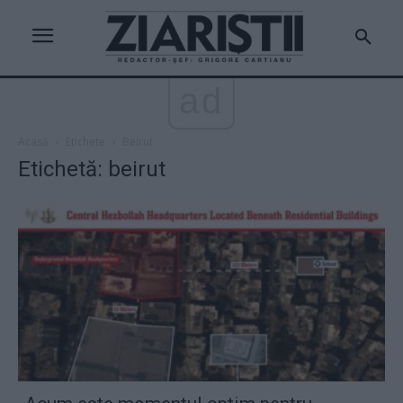
ad
Acasă
Etichete
Beirut
Etichetă: beirut