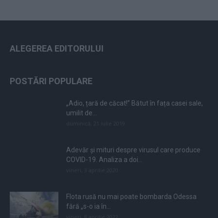
ALEGEREA EDITORULUI
POSTĂRI POPULARE
„Adio, țară de căcat!” Bătut în fața casei sale,
umilit de...
duminică, 21 iulie 2019
Adevăr și mituri despre virusul care produce
COVID-19. Analiza a doi...
vineri, 3 aprilie 2020
Flota rusă nu mai poate bombarda Odessa
fără „s-o ia în...
vineri, 8 aprilie 2022