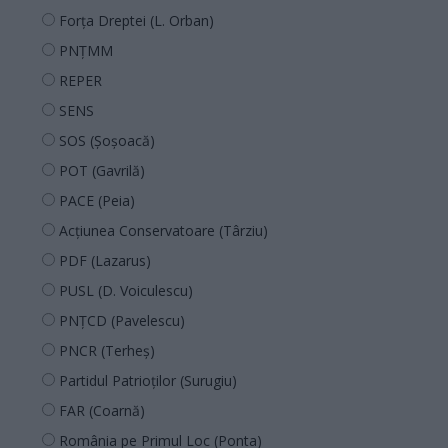
Forța Dreptei (L. Orban)
PNȚMM
REPER
SENS
SOS (Șoșoacă)
POT (Gavrilă)
PACE (Peia)
Acțiunea Conservatoare (Târziu)
PDF (Lazarus)
PUSL (D. Voiculescu)
PNȚCD (Pavelescu)
PNCR (Terheș)
Partidul Patrioților (Surugiu)
FAR (Coarnă)
România pe Primul Loc (Ponta)