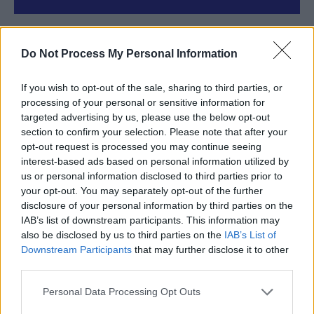
Do Not Process My Personal Information
24 de ore
If you wish to opt-out of the sale, sharing to third parties, or
16.05
PSD și AUR ne-au vrut în junk
processing of your personal or sensitive information for
targeted advertising by us, please use the below opt-out
15.33
PSD și AUR au inventat bâta anti-Fritz. ”Metoda
section to confirm your selection. Please note that after your
e cea din...
opt-out request is processed you may continue seeing
interest-based ads based on personal information utilized by
14.18
Argentina a reușit! Metoda Milei: nu crești
us or personal information disclosed to third parties prior to
your opt-out. You may separately opt-out of the further
taxele, ci scazi cheltuielile...
disclosure of your personal information by third parties on the
IAB’s list of downstream participants. This information may
20.26
Lupta politicii românești cu prezentul
also be disclosed by us to third parties on the
IAB’s List of
Downstream Participants
that may further disclose it to other
18.47
Cărbune și picioare-n gard
third parties.
18.09
Coaliția antieuropeană PSD–AUR se bucură:
Personal Data Processing Opt Outs
fluviul Dunărea se trece cu piciorul!