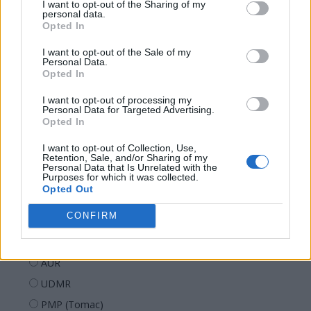
I want to opt-out of the Sharing of my
17.32
personal data.
Vă veți blestema zilele, pesedeilor!
Opted In
I want to opt-out of the Sale of my
Personal Data.
Opted In
I want to opt-out of processing my
Personal Data for Targeted Advertising.
Opted In
Sondaj
I want to opt-out of Collection, Use,
Ce partid ați vota dacă alegerile parlamentare ar avea
Retention, Sale, and/or Sharing of my
Personal Data that Is Unrelated with the
loc duminica viitoare?
Purposes for which it was collected.
Opted Out
USR
CONFIRM
PNL
PSD
AUR
UDMR
PMP (Tomac)