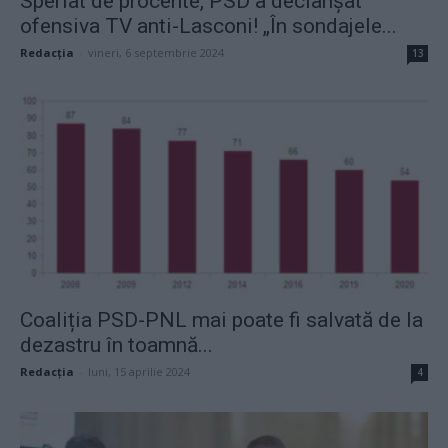
Speriat de procente, PSD a declanșat
ofensiva TV anti-Lasconi! „În sondajele...
Redacţia
-
vineri, 6 septembrie 2024
13
Coaliția PSD-PNL mai poate fi salvată de la
dezastru în toamnă...
Redacţia
-
luni, 15 aprilie 2024
4