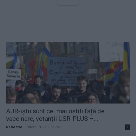
AUR-iștii sunt cei mai ostili față de
vaccinare, votanții USR-PLUS –...
Redacţia
-
miercuri, 21 iulie 2021
3