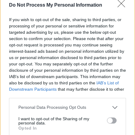
Do Not Process My Personal Information
SOS (Șoșoacă)
POT (Gavrilă)
If you wish to opt-out of the sale, sharing to third parties, or
PACE (Peia)
processing of your personal or sensitive information for
targeted advertising by us, please use the below opt-out
Acțiunea Conservatoare (Târziu)
section to confirm your selection. Please note that after your
PDF (Lazarus)
opt-out request is processed you may continue seeing
PUSL (D. Voiculescu)
interest-based ads based on personal information utilized by
us or personal information disclosed to third parties prior to
PNȚCD (Pavelescu)
your opt-out. You may separately opt-out of the further
PNCR (Terheș)
disclosure of your personal information by third parties on the
IAB’s list of downstream participants. This information may
Partidul Patrioților (Surugiu)
also be disclosed by us to third parties on the
IAB’s List of
FAR (Coarnă)
Downstream Participants
that may further disclose it to other
third parties.
România pe Primul Loc (Ponta)
Altul
Personal Data Processing Opt Outs
I want to opt-out of the Sharing of my
personal data.
Opted In
Arată rezultatele