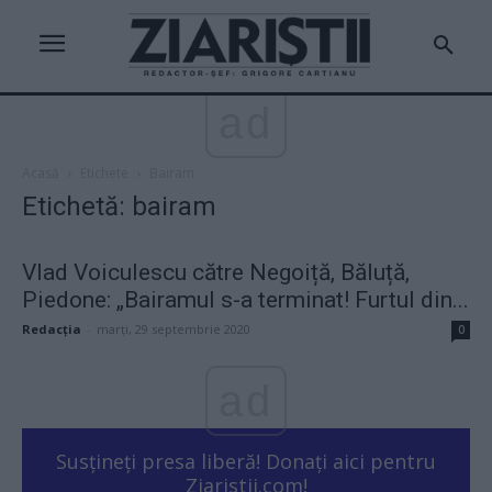
ad
Acasă
Etichete
Bairam
Etichetă: bairam
Vlad Voiculescu către Negoiță, Băluță,
Piedone: „Bairamul s-a terminat! Furtul din...
Redacţia
-
marți, 29 septembrie 2020
0
ad
Susțineți presa liberă! Donați aici pentru
Ziaristii.com!