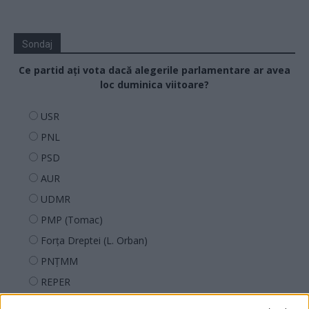
Sondaj
Ce partid ați vota dacă alegerile parlamentare ar avea
loc duminica viitoare?
USR
PNL
PSD
AUR
UDMR
PMP (Tomac)
Forța Dreptei (L. Orban)
PNȚMM
REPER
SENS