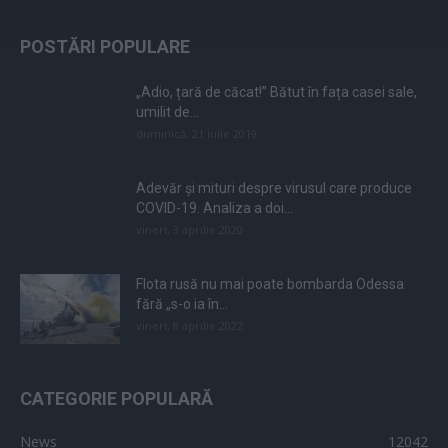
POSTĂRI POPULARE
„Adio, țară de căcat!” Bătut în fața casei sale,
umilit de...
duminică, 21 iulie 2019
Adevăr și mituri despre virusul care produce
COVID-19. Analiza a doi...
vineri, 3 aprilie 2020
Flota rusă nu mai poate bombarda Odessa
fără „s-o ia în...
vineri, 8 aprilie 2022
CATEGORIE POPULARĂ
News
12042