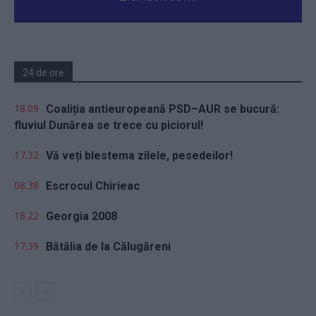
24 de ore
18.09
Coaliția antieuropeană PSD–AUR se bucură:
fluviul Dunărea se trece cu piciorul!
17.32
Vă veți blestema zilele, pesedeilor!
08.38
Escrocul Chirieac
18.22
Georgia 2008
17.39
Bătălia de la Călugăreni