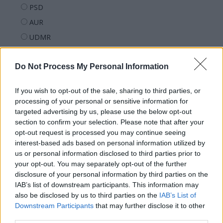
PSD
AUR
UDMR
PMP (Tomac)
Do Not Process My Personal Information
Forța Dreptei (L. Orban)
PNȚMM
If you wish to opt-out of the sale, sharing to third parties, or
REPER
processing of your personal or sensitive information for
SENS
targeted advertising by us, please use the below opt-out
section to confirm your selection. Please note that after your
SOS (Șoșoacă)
opt-out request is processed you may continue seeing
POT (Gavrilă)
interest-based ads based on personal information utilized by
us or personal information disclosed to third parties prior to
PACE (Peia)
your opt-out. You may separately opt-out of the further
Acțiunea Conservatoare (Târziu)
disclosure of your personal information by third parties on the
IAB’s list of downstream participants. This information may
PDF (Lazarus)
also be disclosed by us to third parties on the
IAB’s List of
PUSL (D. Voiculescu)
Downstream Participants
that may further disclose it to other
PNȚCD (Pavelescu)
third parties.