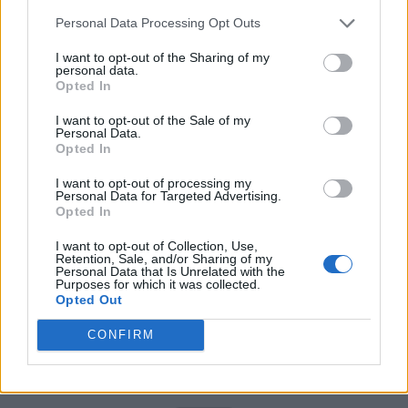
PNCR (Terheș)
Personal Data Processing Opt Outs
Partidul Patrioților (Surugiu)
I want to opt-out of the Sharing of my
FAR (Coarnă)
personal data.
Opted In
România pe Primul Loc (Ponta)
I want to opt-out of the Sale of my
Altul
Personal Data.
Opted In
I want to opt-out of processing my
Arată rezultatele
Personal Data for Targeted Advertising.
Opted In
Arhiva sondajelor
I want to opt-out of Collection, Use,
Retention, Sale, and/or Sharing of my
Personal Data that Is Unrelated with the
Purposes for which it was collected.
Opted Out
CONFIRM