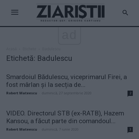
ad
Acasă
Etichete
Badulescu
Etichetă: Badulescu
Smardoiul Bădulescu, viceprimarul Firei, a
fost mârlan și la secția de...
Robert Mateescu
-
duminică, 27 septembrie 2020
2
VIDEO. Directorul STB (ex-RATB), Hazem
Kansou, a făcut parte din comandoul...
Robert Mateescu
-
duminică, 7 iunie 2020
3