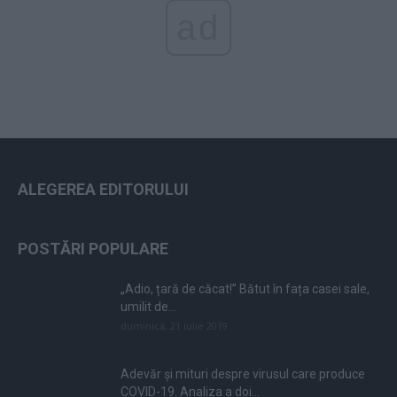
ad
ALEGEREA EDITORULUI
POSTĂRI POPULARE
„Adio, țară de căcat!” Bătut în fața casei sale,
umilit de...
duminică, 21 iulie 2019
Adevăr și mituri despre virusul care produce
COVID-19. Analiza a doi...