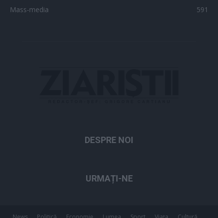
Mass-media
591
DESPRE NOI
URMAȚI-NE
News
Politică
Economie
Lumea
Sport
Viața
Cultură