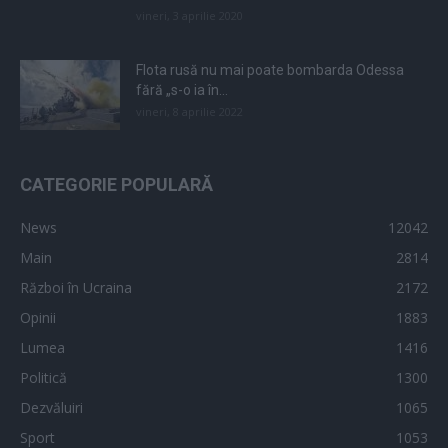
vineri, 3 aprilie 2020
Flota rusă nu mai poate bombarda Odessa
fără „s-o ia în...
vineri, 8 aprilie 2022
CATEGORIE POPULARĂ
News
12042
Main
2814
Război în Ucraina
2172
Opinii
1883
Lumea
1416
Politică
1300
Dezvăluiri
1065
Sport
1053