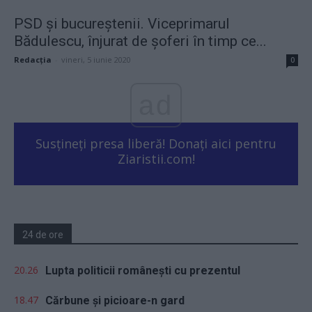
PSD și bucureștenii. Viceprimarul
Bădulescu, înjurat de șoferi în timp ce...
Redacţia
-
vineri, 5 iunie 2020
0
ad
Susțineți presa liberă! Donați aici pentru
Ziaristii.com!
24 de ore
20.26
Lupta politicii românești cu prezentul
18.47
Cărbune și picioare-n gard