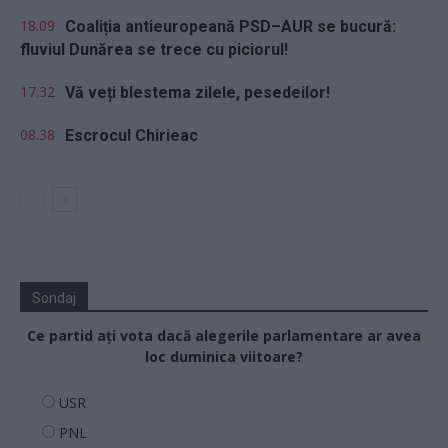
18.09
Coaliția antieuropeană PSD–AUR se bucură:
fluviul Dunărea se trece cu piciorul!
17.32
Vă veți blestema zilele, pesedeilor!
08.38
Escrocul Chirieac
Sondaj
Ce partid ați vota dacă alegerile parlamentare ar avea
loc duminica viitoare?
USR
PNL