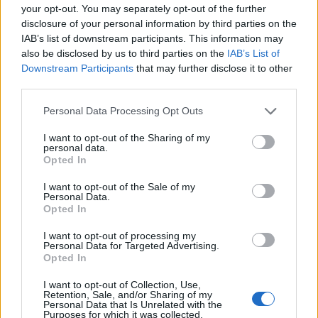
your opt-out. You may separately opt-out of the further
disclosure of your personal information by third parties on the
IAB’s list of downstream participants. This information may
also be disclosed by us to third parties on the
IAB’s List of
Downstream Participants
that may further disclose it to other
Sondaj
third parties.
Ce partid ați vota dacă alegerile parlamentare ar avea
Personal Data Processing Opt Outs
loc duminica viitoare?
I want to opt-out of the Sharing of my
personal data.
USR
Opted In
PNL
I want to opt-out of the Sale of my
PSD
Personal Data.
Opted In
AUR
I want to opt-out of processing my
UDMR
Personal Data for Targeted Advertising.
Opted In
PMP (Tomac)
Forța Dreptei (L. Orban)
I want to opt-out of Collection, Use,
Retention, Sale, and/or Sharing of my
PNȚMM
Personal Data that Is Unrelated with the
Purposes for which it was collected.