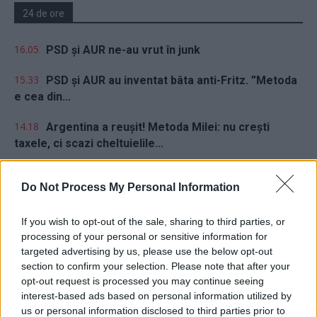
24 de ore
16.05
PSD și AUR ne-au vrut în junk
15.33
PSD și AUR au inventat bâta anti-Fritz. ”Metoda
e cea din...
14.18
Argentina a reușit! Metoda Milei: nu crești
taxele, ci scazi cheltuielile...
20.26
Lupta politicii românești cu prezentul
Do Not Process My Personal Information
18.47
Cărbune și picioare-n gard
If you wish to opt-out of the sale, sharing to third parties, or
18.09
Coaliția antieuropeană PSD–AUR se bucură:
processing of your personal or sensitive information for
fluviul Dunărea se trece cu piciorul!
targeted advertising by us, please use the below opt-out
section to confirm your selection. Please note that after your
17.32
Vă veți blestema zilele, pesedeilor!
opt-out request is processed you may continue seeing
interest-based ads based on personal information utilized by
us or personal information disclosed to third parties prior to