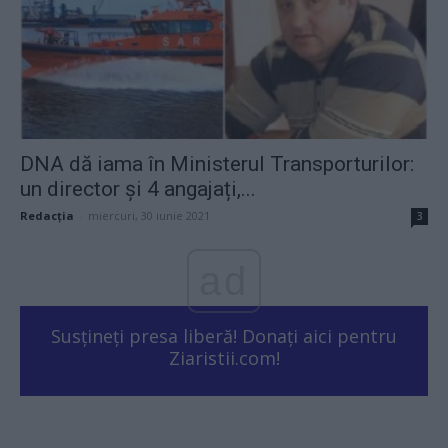
DNA dă iama în Ministerul Transporturilor:
un director și 4 angajați,...
Redacţia
-
miercuri, 30 iunie 2021
3
ad
Susțineți presa liberă! Donați aici pentru
Ziaristii.com!