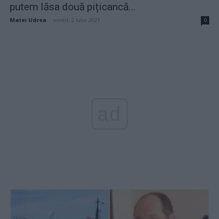
putem lăsa două pițicancă...
Matei Udrea
-
vineri, 2 iulie 2021
0
ad