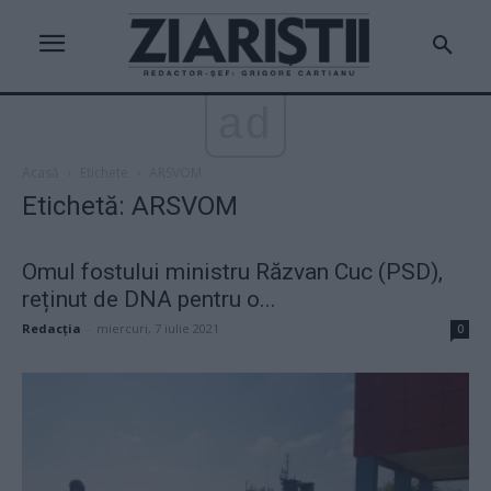
ad
Acasă
Etichete
ARSVOM
Etichetă: ARSVOM
Omul fostului ministru Răzvan Cuc (PSD),
reținut de DNA pentru o...
Redacţia
-
miercuri, 7 iulie 2021
0