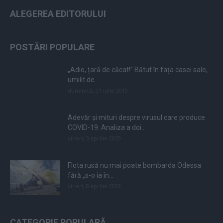
ALEGEREA EDITORULUI
POSTĂRI POPULARE
„Adio, țară de căcat!” Bătut în fața casei sale,
umilit de...
duminică, 21 iulie 2019
Adevăr și mituri despre virusul care produce
COVID-19. Analiza a doi...
vineri, 3 aprilie 2020
Flota rusă nu mai poate bombarda Odessa
fără „s-o ia în...
vineri, 8 aprilie 2022
CATEGORIE POPULARĂ