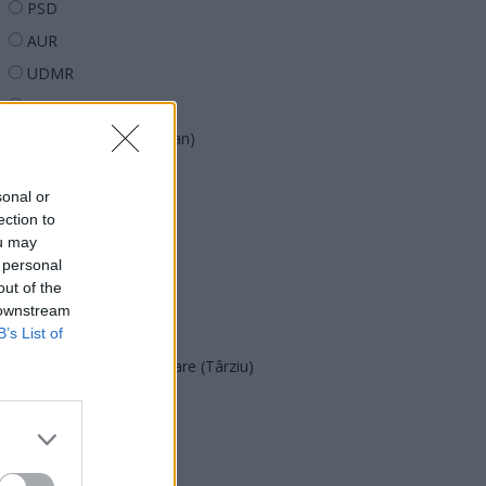
PSD
AUR
UDMR
PMP (Tomac)
Forța Dreptei (L. Orban)
PNȚMM
sonal or
REPER
ection to
SENS
ou may
 personal
SOS (Șoșoacă)
out of the
POT (Gavrilă)
 downstream
PACE (Peia)
B’s List of
Acțiunea Conservatoare (Târziu)
PDF (Lazarus)
PUSL (D. Voiculescu)
PNȚCD (Pavelescu)