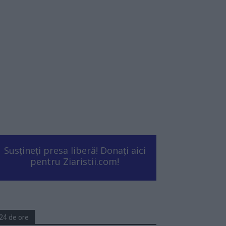
Susțineți presa liberă! Donați aici
pentru Ziaristii.com!
24 de ore