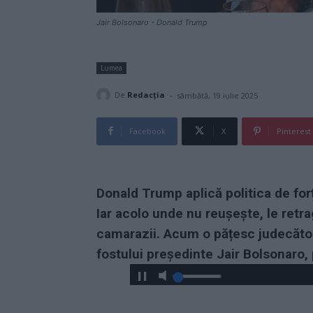
Jair Bolsonaro - Donald Trump
Lumea
-
De
Redacţia
sâmbătă, 19 iulie 2025
Facebook
X
Pinterest
Donald Trump aplică politica de forță
Iar acolo unde nu reușește, le retr
camarazii. Acum o pățesc judecător
fostului președinte Jair Bolsonaro, 