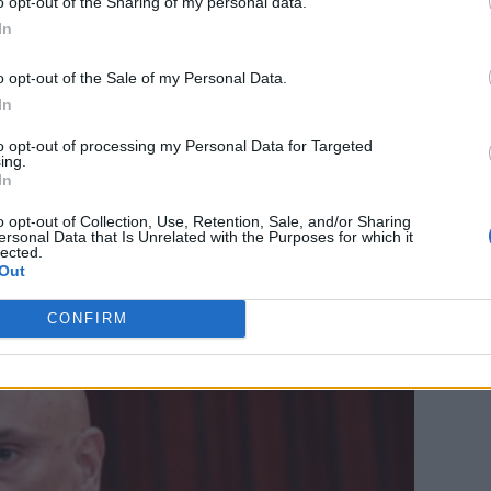
o opt-out of the Sharing of my personal data.
ad
In
o opt-out of the Sale of my Personal Data.
In
to opt-out of processing my Personal Data for Targeted
ing.
In
o opt-out of Collection, Use, Retention, Sale, and/or Sharing
razilian
Alexandre de Moraes (56 de ani),
care
ersonal Data that Is Unrelated with the Purposes for which it
lected.
xtremă dreapta
Jair Bolsonaro (70 de ani).
Out
CONFIRM