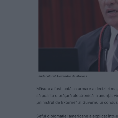
Judecătorul Alexandre de Moraes
Măsura a fost luată ca urmare a deciziei magi
să poarte o brăţară electronică, a anunţat vi
„ministrul de Externe” al Guvernului condu
Șeful diplomaţiei americane a explicat într