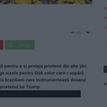
08
18
17
2722
1
WhatsApp
 pentru a-și proteja prietenii din alte țări.
age vizele pentru SUA celor care-i supără
ii brazilieni care instrumentează dosarul
p
prietenul lui Trump.