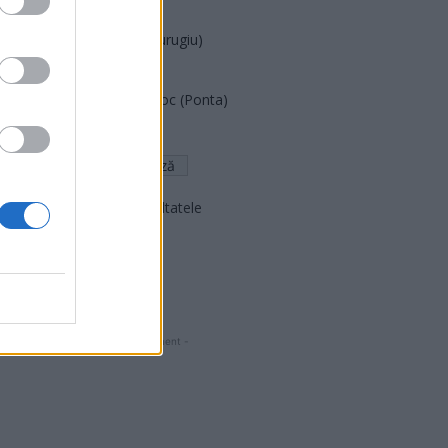
PNCR (Terheș)
Partidul Patrioților (Surugiu)
FAR (Coarnă)
România pe Primul Loc (Ponta)
Altul
Arată rezultatele
Arhiva sondajelor
- Advertisment -