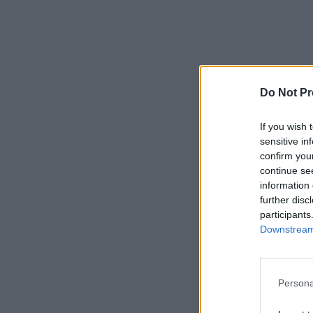
Do Not Pr
If you wish 
sensitive in
confirm you
continue se
information 
further disc
participants
Downstream 
Persona