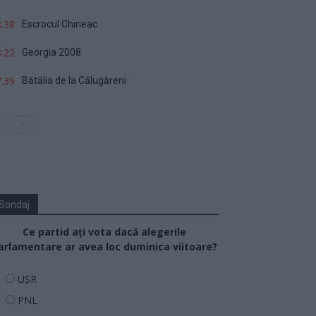
.38
Escrocul Chirieac
.22
Georgia 2008
.39
Bătălia de la Călugăreni
Sondaj
Ce partid ați vota dacă alegerile
arlamentare ar avea loc duminica viitoare?
USR
PNL