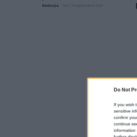
Redacţia
-
luni, 14 septembrie 2020
Do Not Pr
If you wish 
sensitive in
confirm you
continue se
information 
further disc