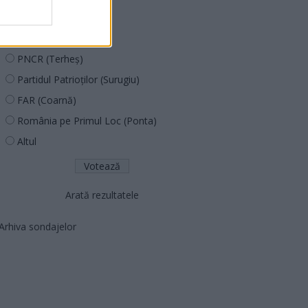
PUSL (D. Voiculescu)
PNȚCD (Pavelescu)
PNCR (Terheș)
Partidul Patrioților (Surugiu)
FAR (Coarnă)
România pe Primul Loc (Ponta)
Altul
Arată rezultatele
Arhiva sondajelor