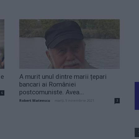
ie
A murit unul dintre marii țepari
bancari ai României
postcomuniste. Avea...
6
Robert Mateescu
-
marți, 9 noiembrie 2021
3