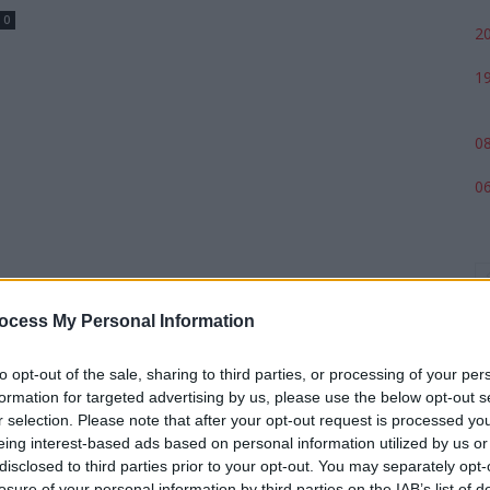
0
20
19
08
06
ocess My Personal Information
to opt-out of the sale, sharing to third parties, or processing of your per
formation for targeted advertising by us, please use the below opt-out s
r selection. Please note that after your opt-out request is processed y
eing interest-based ads based on personal information utilized by us or
p
disclosed to third parties prior to your opt-out. You may separately opt-
losure of your personal information by third parties on the IAB’s list of