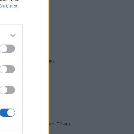
B’s List of
USR
PNL
PSD
AUR
UDMR
PMP (Tomac)
Forța Dreptei (L. Orban)
PNȚMM
REPER
SENS
SOS (Șoșoacă)
POT (Gavrilă)
PACE (Peia)
Acțiunea Conservatoare (Târziu)
PDF (Lazarus)