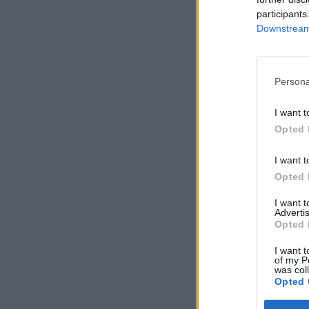
participants
Downstream 
Persona
I want t
Opted 
I want t
Opted 
I want 
Advertis
Opted 
I want t
of my P
was col
Opted 