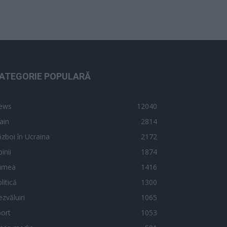
ATEGORIE POPULARĂ
ews
12040
ain
2814
zboi în Ucraina
2172
inii
1874
umea
1416
litică
1300
zvăluiri
1065
ort
1053