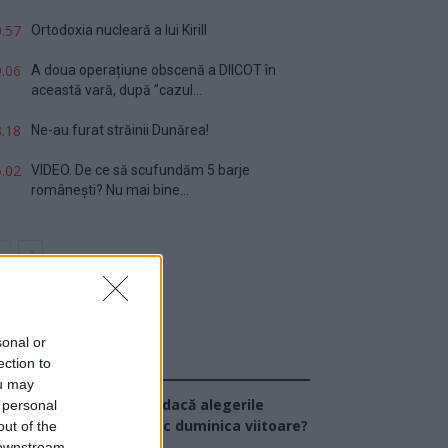
.57
Ortodoxia nucleară a lui Kirill
.06
A doua operațiune obscenă a DIICOT în
această vară, după ”cazul...
.18
Ne-au furat străinii Dunărea!
.02
VIDEO. De ce să scufundăm 5 barje
românești? Nu mai bine...
sonal or
ection to
Sondaj
ou may
Ce partid ați vota dacă alegerile
 personal
arlamentare ar avea loc duminica viitoare?
out of the
 downstream