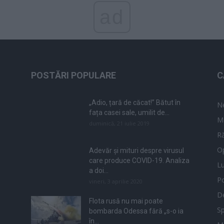
ad
POSTĂRI POPULARE
C
„Adio, țară de căcat!” Bătut în
N
fața casei sale, umilit de...
M
duminică, 21 iulie 2019
Ră
Op
Adevăr și mituri despre virusul
care produce COVID-19. Analiza
L
a doi...
Po
vineri, 3 aprilie 2020
De
Flota rusă nu mai poate
Sp
bombarda Odessa fără „s-o ia
în...