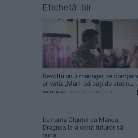
Etichetă: bir
Revolta unui manager de compan
privată: „Marii bărbați de stat nu...
Matei Udrea
-
marți, 31 decembrie 2024
La nunta Olguței cu Manda,
Dragnea le-a cerut tuturor să
pună...