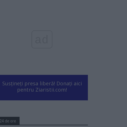
ad
Susțineți presa liberă! Donați aici
pentru Ziaristii.com!
24 de ore