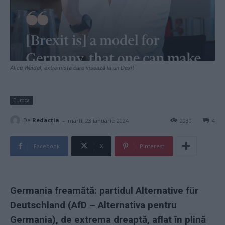
Alice Weidel, extremista care visează la un Dexit
Europa
-
De
Redacţia
marți, 23 ianuarie 2024
2030
4
Facebook
X
Pinterest
Germania freamătă: partidul Alternative für
Deutschland (AfD – Alternativa pentru
Germania), de extrema dreaptă, aflat în plină