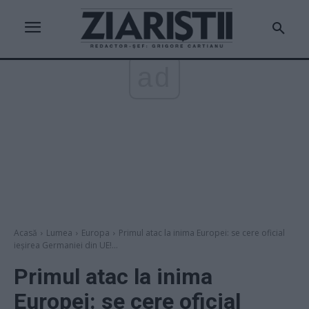
ad
Acasă
Lumea
Europa
Primul atac la inima Europei: se cere oficial
ieșirea Germaniei din UE!...
Primul atac la inima
Europei: se cere oficial