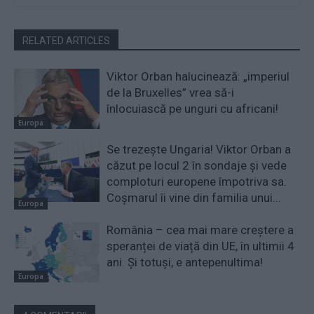
RELATED ARTICLES
Viktor Orban halucinează: „imperiul
de la Bruxelles” vrea să-i
înlocuiască pe unguri cu africani!
Europa
Se trezește Ungaria! Viktor Orban a
căzut pe locul 2 în sondaje și vede
comploturi europene împotriva sa.
Coșmarul îi vine din familia unui...
Europa
România – cea mai mare creștere a
speranței de viață din UE, în ultimii 4
ani. Și totuși, e antepenultima!
Europa