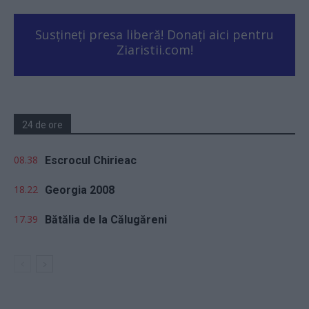
Susțineți presa liberă! Donați aici pentru
Ziaristii.com!
24 de ore
08.38
Escrocul Chirieac
18.22
Georgia 2008
17.39
Bătălia de la Călugăreni