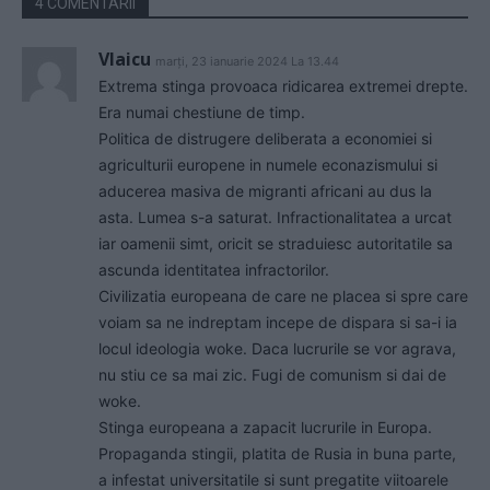
4 COMENTARII
Vlaicu
marți, 23 ianuarie 2024 La 13.44
Extrema stinga provoaca ridicarea extremei drepte.
Era numai chestiune de timp.
Politica de distrugere deliberata a economiei si
agriculturii europene in numele econazismului si
aducerea masiva de migranti africani au dus la
asta. Lumea s-a saturat. Infractionalitatea a urcat
iar oamenii simt, oricit se straduiesc autoritatile sa
ascunda identitatea infractorilor.
Civilizatia europeana de care ne placea si spre care
voiam sa ne indreptam incepe de dispara si sa-i ia
locul ideologia woke. Daca lucrurile se vor agrava,
nu stiu ce sa mai zic. Fugi de comunism si dai de
woke.
Stinga europeana a zapacit lucrurile in Europa.
Propaganda stingii, platita de Rusia in buna parte,
a infestat universitatile si sunt pregatite viitoarele