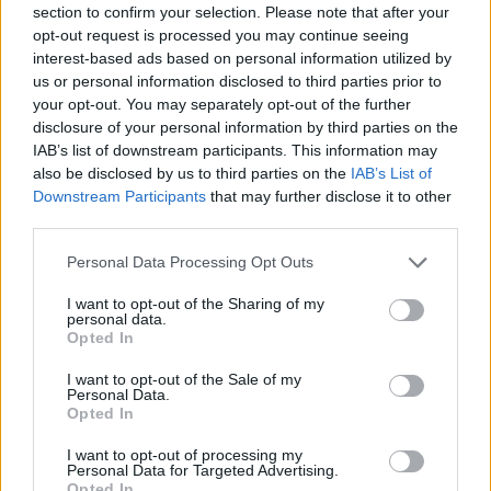
section to confirm your selection. Please note that after your
opt-out request is processed you may continue seeing
interest-based ads based on personal information utilized by
us or personal information disclosed to third parties prior to
your opt-out. You may separately opt-out of the further
disclosure of your personal information by third parties on the
*
Jaf pe banii publici: guvernarea PSD-PNL a
IAB’s list of downstream participants. This information may
also be disclosed by us to third parties on the
IAB’s List of
mărit numărul bugetarilor cu 5.206 în ultimele
Downstream Participants
that may further disclose it to other
4 luni! Creșterea e de 10.717 în ultimele 10 luni
third parties.
Personal Data Processing Opt Outs
*
Cazul Rareș Bogdan. Ce se află în spatele
halucinațiilor sale: „O să avem un scor
I want to opt-out of the Sharing of my
personal data.
excepțional la alegerile europarlamentare! Noi
Opted In
stăm în spatele liderului nostru, Nicolae Ciucă,
I want to opt-out of the Sale of my
Personal Data.
o să-l ducem spre Cotroceni“
Opted In
I want to opt-out of processing my
*
După ce au luptat tot anul cu Occidentul
Personal Data for Targeted Advertising.
putred, Piperea și Lazarus se relaxează în SUA
Opted In