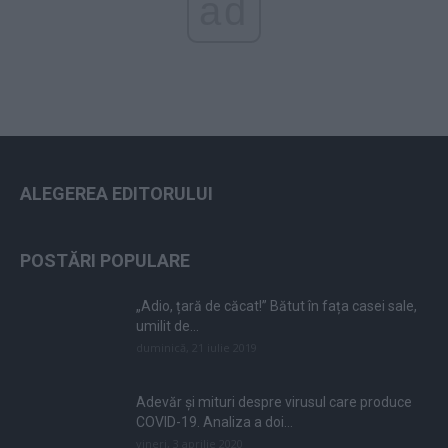
ad
ALEGEREA EDITORULUI
POSTĂRI POPULARE
„Adio, țară de căcat!” Bătut în fața casei sale,
umilit de...
duminică, 21 iulie 2019
Adevăr și mituri despre virusul care produce
COVID-19. Analiza a doi...
vineri, 3 aprilie 2020