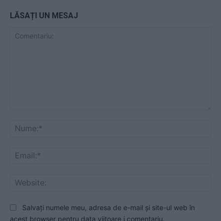
LĂSAȚI UN MESAJ
Comentariu:
Nu
Ema
Web
Salvați numele meu, adresa de e-mail și site-ul web în
acest browser pentru data viitoare i comentariu.