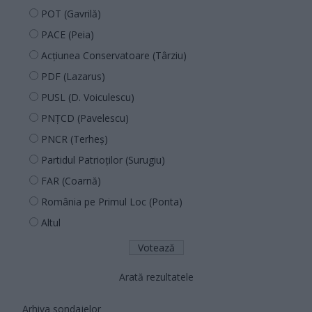
POT (Gavrilă)
PACE (Peia)
Acțiunea Conservatoare (Târziu)
PDF (Lazarus)
PUSL (D. Voiculescu)
PNȚCD (Pavelescu)
PNCR (Terheș)
Partidul Patrioților (Surugiu)
FAR (Coarnă)
România pe Primul Loc (Ponta)
Altul
Arată rezultatele
Arhiva sondajelor