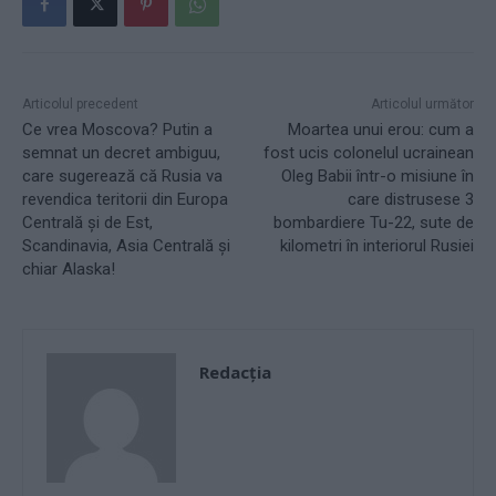
Articolul precedent
Articolul următor
Ce vrea Moscova? Putin a
Moartea unui erou: cum a
semnat un decret ambiguu,
fost ucis colonelul ucrainean
care sugerează că Rusia va
Oleg Babii într-o misiune în
revendica teritorii din Europa
care distrusese 3
Centrală și de Est,
bombardiere Tu-22, sute de
Scandinavia, Asia Centrală și
kilometri în interiorul Rusiei
chiar Alaska!
Redacţia