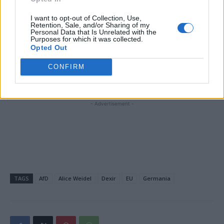
și Bahamas. Niciunul n-a mers în Rusia
I want to opt-out of Collection, Use,
Retention, Sale, and/or Sharing of my
Personal Data that Is Unrelated with the
Purposes for which it was collected.
*
Tolontan, negocieri cu HotNews.ro. La
Opted Out
publicația condusă de Răzvan Ionescu ar urma
CONFIRM
să vină și alți jurnaliști de la „Libertatea”,
inclusiv fostul redactor-șef Dan Duca
- Advertisement -
TAGS
AfD
Alice Weidel
Dexir
EU
Germania