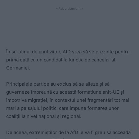
- Advertisement -
În scrutinul de anul viitor, AfD vrea să se prezinte pentru
prima dată cu un candidat la funcţia de cancelar al
Germaniei.
Principalele partide au exclus să se alieze şi să
guverneze împreună cu această formaţiune anit-UE şi
împotriva migraţiei, în contextul unei fragmentări tot mai
mari a peisajului politic, care impune formarea unor
coaliţii la nivel naţional şi regional.
De aceea, extremiștilor de la AfD le va fi greu să acceadă