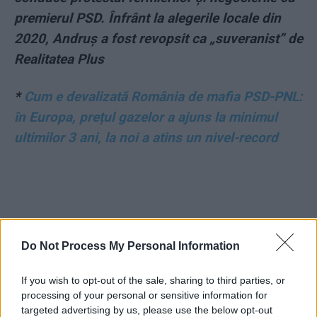
premierul PSD. Înfrânt la alegerile locale din
2020, Andruș a fost revopsit ca „suveranist” de
Realitatea Plus
*
Cum e devalizată România de mafia PSD-PNL:
în Europa, prețul gazelor a ajuns la minimul
ultimilor 3 ani, la noi a atins un nivel-record
Do Not Process My Personal Information
ad
If you wish to opt-out of the sale, sharing to third parties, or
processing of your personal or sensitive information for
targeted advertising by us, please use the below opt-out