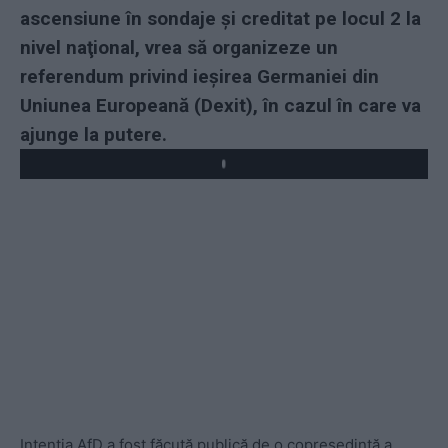
ascensiune în sondaje şi creditat pe locul 2 la
nivel naţional, vrea să organizeze un
referendum privind ieşirea Germaniei din
Uniunea Europeană (Dexit), în cazul în care va
ajunge la putere.
Play
Intenția AfD a fost făcută publică de o copreşedintă a