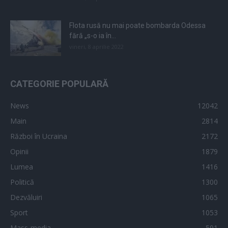
Flota rusă nu mai poate bombarda Odessa
fără „s-o ia în...
vineri, 8 aprilie 2022
CATEGORIE POPULARĂ
News
12042
Main
2814
Război în Ucraina
2172
Opinii
1879
Lumea
1416
Politică
1300
Dezvăluiri
1065
Sport
1053
Mass-media
591