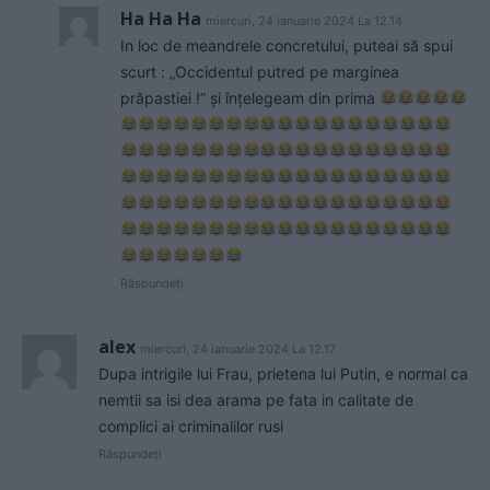
Ha Ha Ha
miercuri, 24 ianuarie 2024 La 12.14
In loc de meandrele concretului, puteai să spui
scurt : „Occidentul putred pe marginea
prăpastiei !” și înțelegeam din prima
Răspundeți
alex
miercuri, 24 ianuarie 2024 La 12.17
Dupa intrigile lui Frau, prietena lui Putin, e normal ca
nemtii sa isi dea arama pe fata in calitate de
complici ai criminalilor rusi
Răspundeți