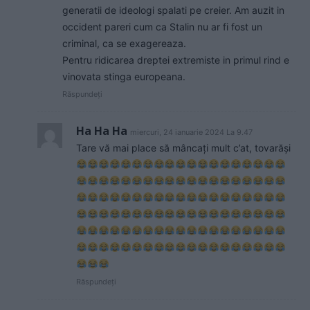
generatii de ideologi spalati pe creier. Am auzit in
occident pareri cum ca Stalin nu ar fi fost un
criminal, ca se exagereaza.
Pentru ridicarea dreptei extremiste in primul rind e
vinovata stinga europeana.
Răspundeți
Ha Ha Ha
miercuri, 24 ianuarie 2024 La 9.47
Tare vă mai place să mâncați mult c’at, tovarăși
Răspundeți