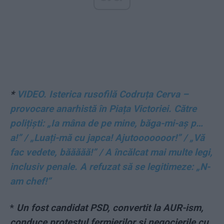
*
VIDEO. Isterica rusofilă Codruța Cerva –
provocare anarhistă în Piața Victoriei. Către
polițiști: „Ia mâna de pe mine, băga-mi-aș p…
a!” / „Luați-mă cu japca! Ajutooooooor!” / „Vă
fac vedete, băăăăă!” / A încălcat mai multe legi,
inclusiv penale. A refuzat să se legitimeze: „N-
am chef!”
*
Un fost candidat PSD, convertit la AUR-ism,
conduce protestul fermierilor și negocierile cu