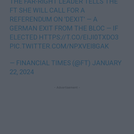
THE FAR-RIGHT LEADER TELLS THE
FT SHE WILL CALL FOR A
REFERENDUM ON 'DEXIT' — A
GERMAN EXIT FROM THE BLOC — IF
ELECTED
HTTPS://T.CO/EIJI0TXDO3
PIC.TWITTER.COM/NPXVEI8GAK
— FINANCIAL TIMES (@FT)
JANUARY
22, 2024
- Advertisement -