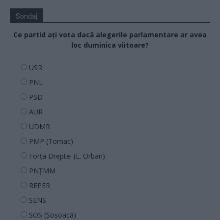
Sondaj
Ce partid ați vota dacă alegerile parlamentare ar avea
loc duminica viitoare?
USR
PNL
PSD
AUR
UDMR
PMP (Tomac)
Forța Dreptei (L. Orban)
PNȚMM
REPER
SENS
SOS (Șoșoacă)