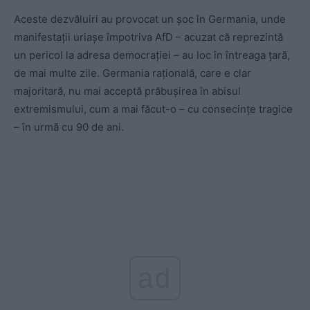
Aceste dezvăluiri au provocat un şoc în Germania, unde
manifestaţii uriaşe împotriva AfD – acuzat că reprezintă
un pericol la adresa democraţiei – au loc în întreaga ţară,
de mai multe zile. Germania rațională, care e clar
majoritară, nu mai acceptă prăbușirea în abisul
extremismului, cum a mai făcut-o – cu consecințe tragice
– în urmă cu 90 de ani.
ad