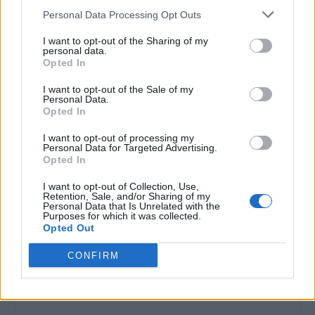
Victoria oaspeților în Superligă, o
Personal Data Processing Opt Outs
raritate. Se schimbă tradiția în
I want to opt-out of the Sharing of my
etapa a 3-a?
personal data.
Pariuri sportive
Opted In
Săptămâna europeană decisivă:
I want to opt-out of the Sale of my
Personal Data.
cum arată șansele echipelor din
Opted In
Superligă?
Pariuri sportive
I want to opt-out of processing my
Personal Data for Targeted Advertising.
Univ. Craiova și FCSB, favorite la
Opted In
titlu. Cum arată Cotele Antepost
I want to opt-out of Collection, Use,
Superbet la start de Superligă?
Retention, Sale, and/or Sharing of my
Personal Data that Is Unrelated with the
Pariuri sportive
Purposes for which it was collected.
Opted Out
LĂSAȚI UN MESAJ
CONFIRM