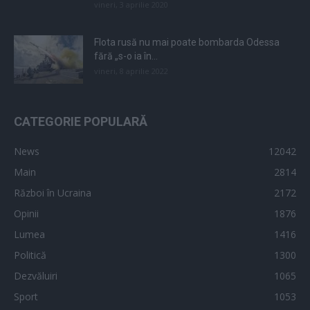
vineri, 3 aprilie 2020
Flota rusă nu mai poate bombarda Odessa
fără „s-o ia în...
vineri, 8 aprilie 2022
CATEGORIE POPULARĂ
News
12042
Main
2814
Război în Ucraina
2172
Opinii
1876
Lumea
1416
Politică
1300
Dezvăluiri
1065
Sport
1053