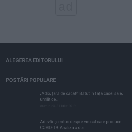
ad
ALEGEREA EDITORULUI
POSTĂRI POPULARE
„Adio, țară de căcat!” Bătut în fața casei sale,
umilit de...
duminică, 21 iulie 2019
Adevăr și mituri despre virusul care produce
COVID-19. Analiza a doi...