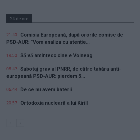
24 de ore
21.40
Comisia Europeană, după ororile comise de
PSD-AUR: ”Vom analiza cu atenție...
19.50
Să vă amintesc cine e Voineag
08.47
Sabotaj grav al PNRR, de către tabăra anti-
europeană PSD-AUR: pierdem 5...
06.44
De ce nu avem baterii
20.57
Ortodoxia nucleară a lui Kirill