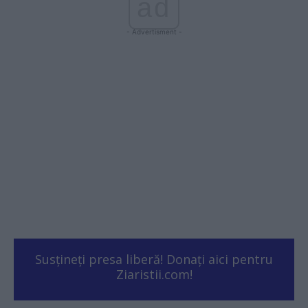
ad
- Advertisment -
Susțineți presa liberă! Donați aici pentru
Ziaristii.com!