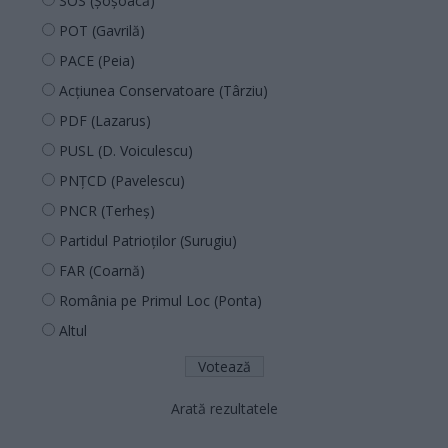
SOS (Șoșoacă)
POT (Gavrilă)
PACE (Peia)
Acțiunea Conservatoare (Târziu)
PDF (Lazarus)
PUSL (D. Voiculescu)
PNȚCD (Pavelescu)
PNCR (Terheș)
Partidul Patrioților (Surugiu)
FAR (Coarnă)
România pe Primul Loc (Ponta)
Altul
Arată rezultatele