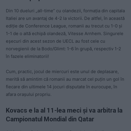
Din 10 dueluri „all-time” cu olandezii, formația din capitala
Italiei are un avantaj de 4-2 la victorii. De altfel, în această
ediție de Conference League, romanii au trecut cu 1-0 și
1-1 de o altă echipă olandeză, Vitesse Arnhem. Singurele
eșecuri din acest sezon de UECL au fost cele cu
norvegienii de la Bodo/Glimt: 1-6 în grupă, respectiv 1-2
în fazele eliminatorii!
Cum, practic, jocul de miercuri este unul de deplasare,
merită să amintim că romanii au marcat cel puțin un gol în
fiecare din ultimele 14 jocuri disputate în eurocupe, în
afara orașului propriu.
Kovacs e la al 11-lea meci
ș
i va arbitra la
Campionatul Mondial din Qatar