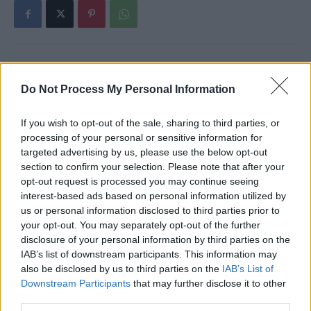
Articolul precedent
Articolul următor
Do Not Process My Personal Information
AUTO. Ssang Yong Korando,
Liniștea păcii sau a fricii? Nu
un best buy care nu te minte
e totuna, deși pare
If you wish to opt-out of the sale, sharing to third parties, or
processing of your personal or sensitive information for
targeted advertising by us, please use the below opt-out
section to confirm your selection. Please note that after your
Publicitate
opt-out request is processed you may continue seeing
interest-based ads based on personal information utilized by
us or personal information disclosed to third parties prior to
your opt-out. You may separately opt-out of the further
disclosure of your personal information by third parties on the
IAB’s list of downstream participants. This information may
also be disclosed by us to third parties on the
IAB’s List of
Downstream Participants
that may further disclose it to other
RELATED ARTICLES
third parties.