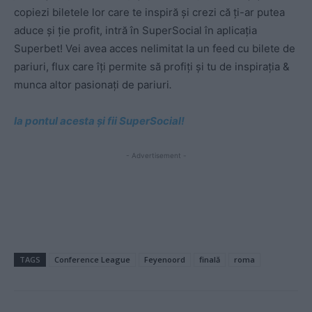
copiezi biletele lor care te inspiră și crezi că ți-ar putea
aduce și ție profit, intră în SuperSocial în aplicația
Superbet! Vei avea acces nelimitat la un feed cu bilete de
pariuri, flux care îți permite să profiți și tu de inspirația &
munca altor pasionați de pariuri
.
Ia pontul acesta
ș
i fii SuperSocial!
- Advertisement -
TAGS
Conference League
Feyenoord
finală
roma