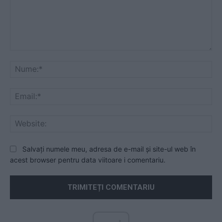
Comentariu:
Nu
Ema
Web
Salvați numele meu, adresa de e-mail și site-ul web în
acest browser pentru data viitoare i comentariu.