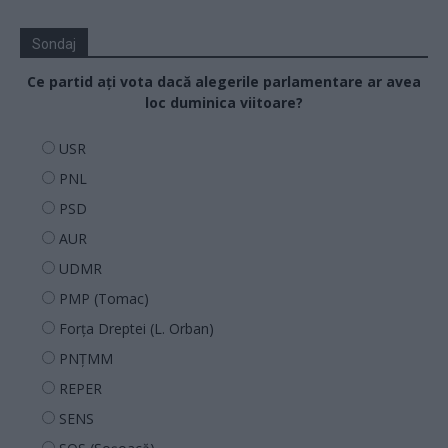
Sondaj
Ce partid ați vota dacă alegerile parlamentare ar avea
loc duminica viitoare?
USR
PNL
PSD
AUR
UDMR
PMP (Tomac)
Forța Dreptei (L. Orban)
PNȚMM
REPER
SENS