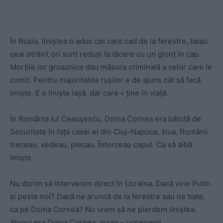
În Rusia, liniștea o aduc cei care cad de la ferestre, beau
ceai otrăvit ori sunt reduși la tăcere cu un glonț în cap.
Morțile lor groaznice dau măsura criminală a celor care le
comit. Pentru majoritatea rușilor e de ajuns cât să facă
liniște. E o liniște lașă, dar care-i ține în viață.
În România lui Ceaușescu, Doina Cornea era bătută de
Securitate în fața casei ei din Cluj-Napoca, ziua. Românii
treceau, vedeau, plecau. Întorceau capul. Ca să aibă
liniște.
Nu dorim să intervenim direct în Ucraina. Dacă vine Putin
și peste noi? Dacă ne aruncă de la ferestre sau ne bate,
ca pe Doina Cornea? Nu vrem să ne pierdem liniștea.
Atunci era Doina Cornea, acum – ucrainenii.