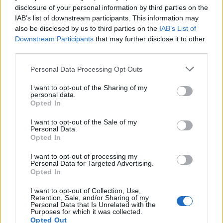
Adriana Negruti
miercuri, 25 mai 2022 La 0.28
disclosure of your personal information by third parties on the
Exceptional scris. Traim momente foarte dureroase
IAB’s list of downstream participants. This information may
ale omenirii in care se releva cata lasitate a fost
also be disclosed by us to third parties on the
IAB’s List of
perpetuata in lume si ce turme infricosate contine
Downstream Participants
that may further disclose it to other
aceasta…jalnici suntem.
third parties.
Răspundeți
Personal Data Processing Opt Outs
I want to opt-out of the Sharing of my
LĂSAȚI UN MESAJ
personal data.
Opted In
I want to opt-out of the Sale of my
Personal Data.
Opted In
I want to opt-out of processing my
Personal Data for Targeted Advertising.
Opted In
I want to opt-out of Collection, Use,
Comentariu:
Retention, Sale, and/or Sharing of my
Nu
Personal Data that Is Unrelated with the
Purposes for which it was collected.
Opted Out