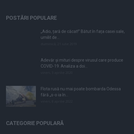
POSTĂRI POPULARE
„Adio, țară de căcat!” Bătut în fața casei sale,
umilit de...
duminică, 21 iulie 2019
Adevăr și mituri despre virusul care produce
COVID-19. Analiza a doi...
vineri, 3 aprilie 2020
Flota rusă nu mai poate bombarda Odessa
fără „s-o ia în...
vineri, 8 aprilie 2022
CATEGORIE POPULARĂ