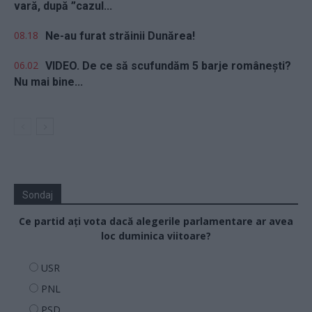
vară, după ”cazul...
08.18
Ne-au furat străinii Dunărea!
06.02
VIDEO. De ce să scufundăm 5 barje românești?
Nu mai bine...
Sondaj
Ce partid ați vota dacă alegerile parlamentare ar avea
loc duminica viitoare?
USR
PNL
PSD