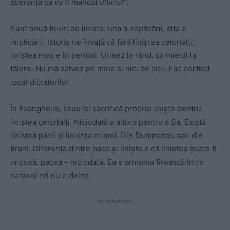
speranța că va fi mâncat ultimul”.
Sunt două feluri de liniște: una a nepăsării, alta a
implicării. Istoria ne învață că fără liniștea celorlalți,
liniștea mea e în pericol. Urmez la rând, ca mielul la
tăiere. Nu mă salvez pe mine și nici pe alții. Fac perfect
jocul dictatorilor.
În Evanghelie, Iisus își sacrifică propria liniște pentru
liniștea celorlalți. Niciodată a altora pentru a Sa. Există
liniștea păcii și liniștea crimei. Din Dumnezeu sau din
tirani. Diferența dintre pace și liniște e că liniștea poate fi
impusă, pacea – niciodată. Ea e armonia firească între
oameni ori nu e deloc.
- Advertisement -