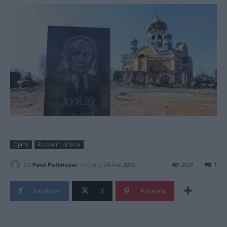
Opinii
Război în Ucraina
-
De
Paul Palencsar
marți, 24 mai 2022
2038
1
Facebook
X
Pinterest