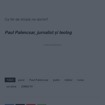
Ce fel de liniște ne dorim?
Paul Palencsar, jurnalist și teolog
- Advertisement -
TAGS
pace
Paul Palencsar
putin
război
rusia
ucraina
ZIARISTII