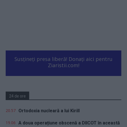
Susțineți presa liberă! Donați aici pentru
Ziaristii.com!
24 de ore
20.57
Ortodoxia nucleară a lui Kirill
19.06
A doua operațiune obscenă a DIICOT în această