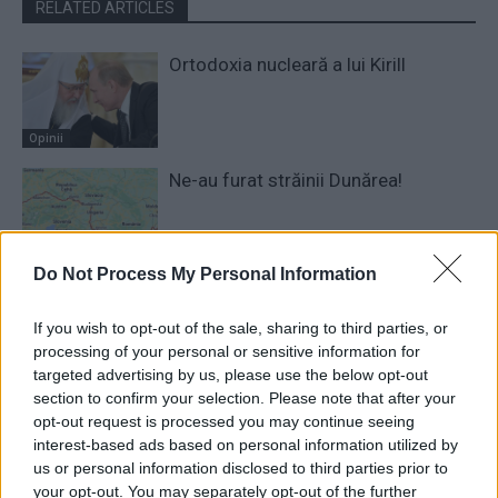
RELATED ARTICLES
Ortodoxia nucleară a lui Kirill
Opinii
Ne-au furat străinii Dunărea!
Opinii
Do Not Process My Personal Information
BOR și extremismul naționalist-
filetist (2): de ce s-a transformat
If you wish to opt-out of the sale, sharing to third parties, or
BOR într-o tribună a propagandei
processing of your personal or sensitive information for
naționalist-filetiste și putiniste
targeted advertising by us, please use the below opt-out
Dosar
section to confirm your selection. Please note that after your
opt-out request is processed you may continue seeing
1 COMENTARIU
interest-based ads based on personal information utilized by
us or personal information disclosed to third parties prior to
your opt-out. You may separately opt-out of the further