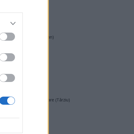
PSD
AUR
UDMR
PMP (Tomac)
Forța Dreptei (L. Orban)
PNȚMM
REPER
SENS
SOS (Șoșoacă)
POT (Gavrilă)
PACE (Peia)
Acțiunea Conservatoare (Târziu)
PDF (Lazarus)
PUSL (D. Voiculescu)
PNȚCD (Pavelescu)