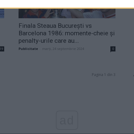
Finala Steaua București vs
Barcelona 1986: momente-cheie și
penalty-urile care au...
Publicitate
-
marți, 24 septembrie 2024
19
0
Pagina 1 din 3
ad