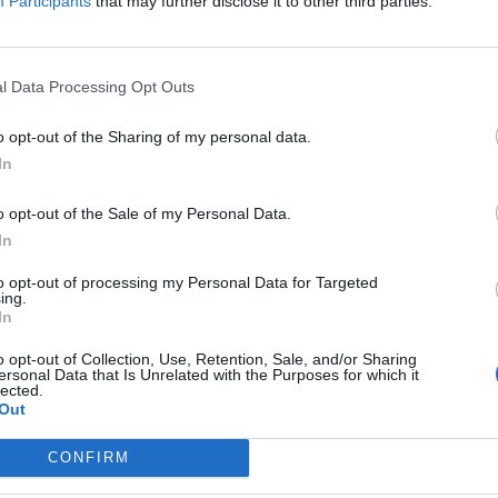
Participants
that may further disclose it to other third parties.
Publicitate
-
vineri, 30 mai 2025
3
0
l Data Processing Opt Outs
o opt-out of the Sharing of my personal data.
In
o opt-out of the Sale of my Personal Data.
In
Istvan Kovacs – al treilea român
care arbitrează finala Ligii
to opt-out of processing my Personal Data for Targeted
ing.
Campionilor!...
In
0
Redacţia
-
marți, 13 mai 2025
0
o opt-out of Collection, Use, Retention, Sale, and/or Sharing
ersonal Data that Is Unrelated with the Purposes for which it
lected.
Out
CONFIRM