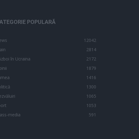
ATEGORIE POPULARĂ
ews
12042
ain
2814
zboi în Ucraina
2172
inii
1879
umea
1416
litică
1300
zvăluiri
1065
ort
1053
ass-media
591