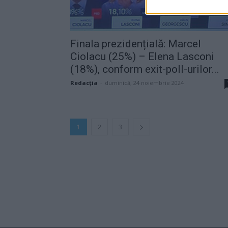
Finala prezidențială: Marcel
Ciolacu (25%) – Elena Lasconi
(18%), conform exit-poll-urilor...
Redacţia
-
duminică, 24 noiembrie 2024
1
2
3