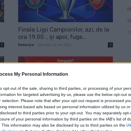
08
18
s
Finala Ligii Campionilor, azi, de la
17
ora 19.00… și apoi, fuga...
Redacţia
-
sâmbătă, 30 mai 2026
3
0
ocess My Personal Information
to opt-out of the sale, sharing to third parties, or processing of your per
formation for targeted advertising by us, please use the below opt-out s
r selection. Please note that after your opt-out request is processed y
p
eing interest-based ads based on personal information utilized by us or
PSG și Inter se luptă pentru
disclosed to third parties prior to your opt-out. You may separately opt-
nemurire! Cotele pentru finala
losure of your personal information by third parties on the IAB’s list of
Ligii...
. This information may also be disclosed by us to third parties on the
IA