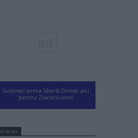
ad
Susțineți presa liberă! Donați aici
pentru Ziaristii.com!
24 de ore