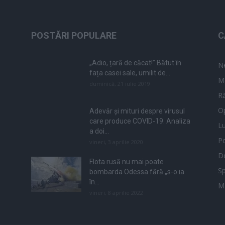
POSTĂRI POPULARE
C
„Adio, țară de căcat!” Bătut în
N
fața casei sale, umilit de...
M
duminică, 21 iulie 2019
Ră
Op
Adevăr și mituri despre virusul
care produce COVID-19. Analiza
L
a doi...
Po
vineri, 3 aprilie 2020
De
Flota rusă nu mai poate
Sp
bombarda Odessa fără „s-o ia
în...
M
vineri, 8 aprilie 2022