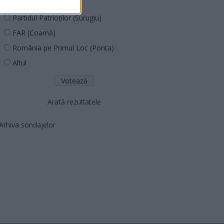
PNCR (Terheș)
Partidul Patrioților (Surugiu)
FAR (Coarnă)
România pe Primul Loc (Ponta)
Altul
Arată rezultatele
Arhiva sondajelor