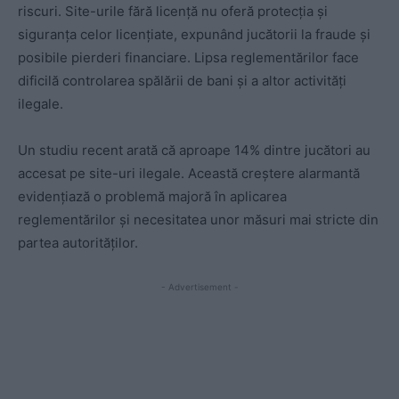
riscuri. Site-urile fără licență nu oferă protecția și
siguranța celor licențiate, expunând jucătorii la fraude și
posibile pierderi financiare. Lipsa reglementărilor face
dificilă controlarea spălării de bani și a altor activități
ilegale.
Un studiu recent arată că aproape 14% dintre jucători au
accesat pe site-uri ilegale. Această creștere alarmantă
evidențiază o problemă majoră în aplicarea
reglementărilor și necesitatea unor măsuri mai stricte din
partea autorităților.
- Advertisement -