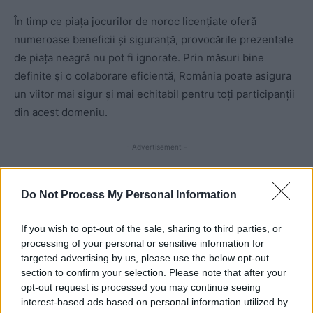
În timp ce piața jocurilor de noroc licențiate oferă
numeroase beneficii și siguranță, provocările prezentate
de piața neagră nu pot fi ignorate. Prin măsuri bine
definite și o colaborare eficientă, România poate asigura
un viitor mai sigur și mai echitabil pentru toți participanții
din acest domeniu.
- Advertisement -
Do Not Process My Personal Information
If you wish to opt-out of the sale, sharing to third parties, or
processing of your personal or sensitive information for
TAGS
cazino
Don Casino
joc responsabil
jocuri licențiate
targeted advertising by us, please use the below opt-out
ONJN
piața neagră
riscuri
section to confirm your selection. Please note that after your
opt-out request is processed you may continue seeing
interest-based ads based on personal information utilized by