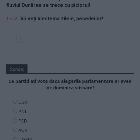
fluviul Dunărea se trece cu piciorul!
17.32
Vă veți blestema zilele, pesedeilor!
Sondaj
Ce partid ați vota dacă alegerile parlamentare ar avea
loc duminica viitoare?
USR
PNL
PSD
AUR
UDMR