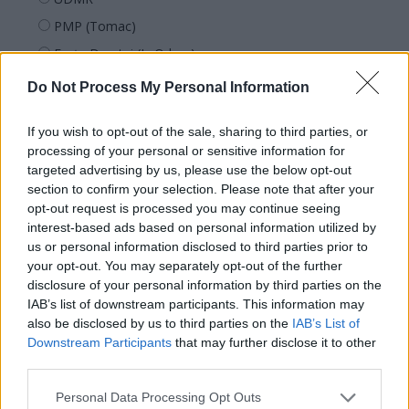
PMP (Tomac)
Forța Dreptei (L. Orban)
PNȚMM
Do Not Process My Personal Information
REPER
If you wish to opt-out of the sale, sharing to third parties, or
SENS
processing of your personal or sensitive information for
SOS (Șoșoacă)
targeted advertising by us, please use the below opt-out
section to confirm your selection. Please note that after your
POT (Gavrilă)
opt-out request is processed you may continue seeing
PACE (Peia)
interest-based ads based on personal information utilized by
Acțiunea Conservatoare (Târziu)
us or personal information disclosed to third parties prior to
your opt-out. You may separately opt-out of the further
PDF (Lazarus)
disclosure of your personal information by third parties on the
PUSL (D. Voiculescu)
IAB’s list of downstream participants. This information may
also be disclosed by us to third parties on the
IAB’s List of
PNȚCD (Pavelescu)
Downstream Participants
that may further disclose it to other
PNCR (Terheș)
third parties.
Partidul Patrioților (Surugiu)
Personal Data Processing Opt Outs