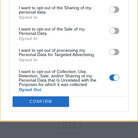
FAR (Coarnă)
I want to opt-out of the Sharing of my
România pe Primul Loc (Ponta)
personal data.
Opted In
Altul
I want to opt-out of the Sale of my
Personal Data.
Opted In
Arată rezultatele
I want to opt-out of processing my
Personal Data for Targeted Advertising.
Arhiva sondajelor
Opted In
I want to opt-out of Collection, Use,
Retention, Sale, and/or Sharing of my
Personal Data that Is Unrelated with the
Purposes for which it was collected.
Opted Out
CONFIRM
ad