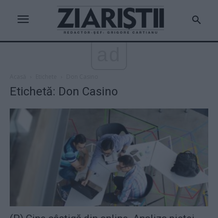
ad
Acasă
Etichete
Don Casino
Etichetă: Don Casino