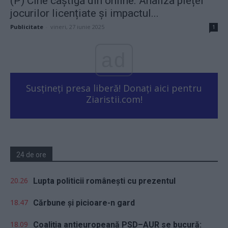
(P) Cine câștigă din online. Analiza pieței
jocurilor licențiate și impactul...
Publicitate
-
vineri, 27 iunie 2025
1
ad
Susțineți presa liberă! Donați aici pentru
Ziaristii.com!
24 de ore
20.26
Lupta politicii românești cu prezentul
18.47
Cărbune și picioare-n gard
18.09
Coaliția antieuropeană PSD–AUR se bucură: