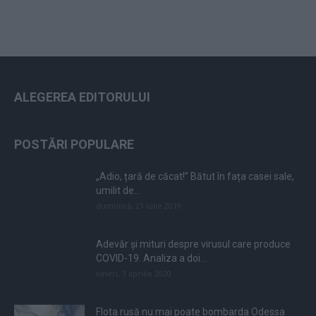
ALEGEREA EDITORULUI
POSTĂRI POPULARE
„Adio, țară de căcat!” Bătut în fața casei sale,
umilit de...
duminică, 21 iulie 2019
Adevăr și mituri despre virusul care produce
COVID-19. Analiza a doi...
vineri, 3 aprilie 2020
Flota rusă nu mai poate bombarda Odessa