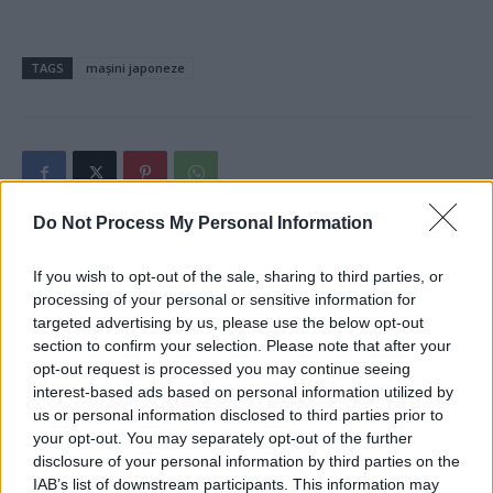
TAGS
mașini japoneze
Do Not Process My Personal Information
Articolul precedent
Articolul următor
If you wish to opt-out of the sale, sharing to third parties, or
Sondaj șocant: 75,5% dintre
Ucraineancă de 33 de ani,
processing of your personal or sensitive information for
ruși susțin că, după
violată ore în șir de soldații
targeted advertising by us, please use the below opt-out
„pacificarea” Ucrainei, trebuie
ruși beți care-i împușcaseră
section to confirm your selection. Please note that after your
atacată și Polonia!
soțul în fața ușii. „Taci, sau îi
opt-out request is processed you may continue seeing
arătăm copilului creierii tăi
interest-based ads based on personal information utilized by
prin casă!”
us or personal information disclosed to third parties prior to
your opt-out. You may separately opt-out of the further
disclosure of your personal information by third parties on the
IAB’s list of downstream participants. This information may