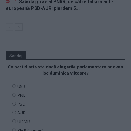
08.47
Sabotaj grav al PNRR, de către tabăra anti-
europeană PSD-AUR: pierdem 5...
Sondaj
Ce partid ați vota dacă alegerile parlamentare ar avea
loc duminica viitoare?
USR
PNL
PSD
AUR
UDMR
PMP (Tomac)