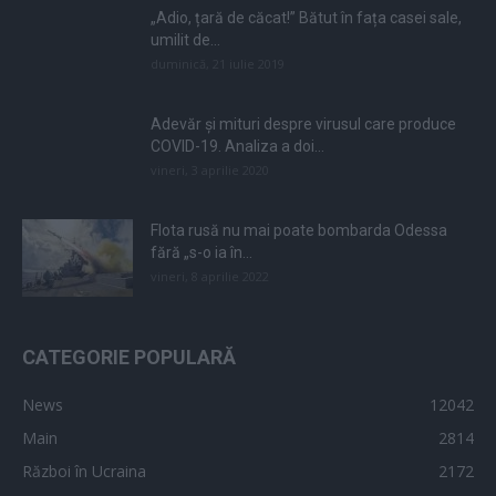
„Adio, țară de căcat!” Bătut în fața casei sale,
umilit de...
duminică, 21 iulie 2019
Adevăr și mituri despre virusul care produce
COVID-19. Analiza a doi...
vineri, 3 aprilie 2020
Flota rusă nu mai poate bombarda Odessa
fără „s-o ia în...
vineri, 8 aprilie 2022
CATEGORIE POPULARĂ
News
12042
Main
2814
Război în Ucraina
2172