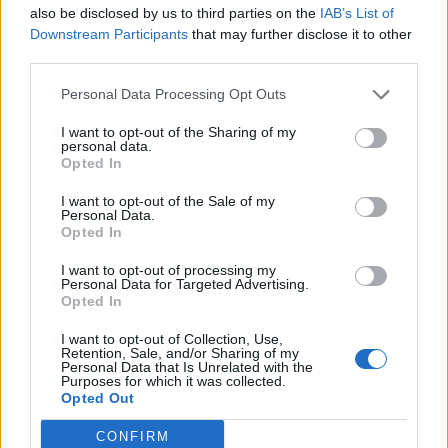
also be disclosed by us to third parties on the
IAB’s List of
Publicitate
Downstream Participants
that may further disclose it to other
third parties.
Personal Data Processing Opt Outs
I want to opt-out of the Sharing of my
personal data.
Opted In
RELATED ARTICLES
I want to opt-out of the Sale of my
Personal Data.
Opted In
(P) Napoleon Games devine
partenerul principal al FC Rapid
I want to opt-out of processing my
Personal Data for Targeted Advertising.
București
Opted In
Publicitate
I want to opt-out of Collection, Use,
(P) Iluminat suspendat modern
Retention, Sale, and/or Sharing of my
pentru birouri: transformă spațiul
Personal Data that Is Unrelated with the
Purposes for which it was collected.
de lucru cu soluțiile de iluminat de
Opted Out
la Visioluce
Publicitate
CONFIRM