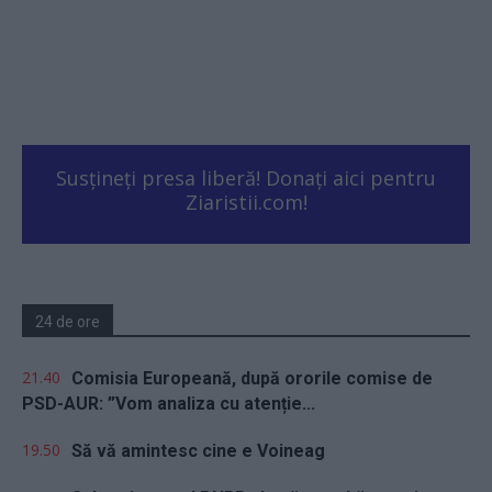
Susțineți presa liberă! Donați aici pentru
Ziaristii.com!
24 de ore
21.40
Comisia Europeană, după ororile comise de
PSD-AUR: ”Vom analiza cu atenție...
19.50
Să vă amintesc cine e Voineag