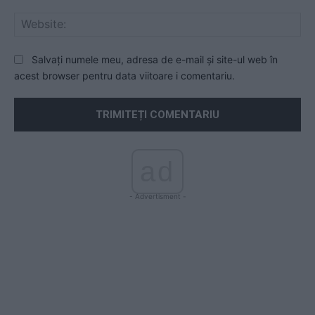
Web
Salvați numele meu, adresa de e-mail și site-ul web în
acest browser pentru data viitoare i comentariu.
ad
- Advertisment -