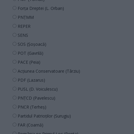
Forța Dreptei (L. Orban)
PNȚMM
REPER
SENS
SOS (Șoșoacă)
POT (Gavrilă)
PACE (Peia)
Acțiunea Conservatoare (Târziu)
PDF (Lazarus)
PUSL (D. Voiculescu)
PNȚCD (Pavelescu)
PNCR (Terheș)
Partidul Patrioților (Surugiu)
FAR (Coarnă)
România pe Primul Loc (Ponta)