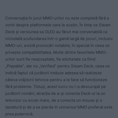
Conversația în jurul MMO-urilor nu este completă fără a
vorbi despre platformele care le susțin. În timp ce Steam
Deck și versiunea sa OLED au făcut mai convenabilă ca
niciodată scufundarea într-o gamă largă de jocuri, inclusiv
MMO-uri, există provocări notabile, în special în ceea ce
privește compatibilitatea. Multe dintre favoritele MMO-
urilor sunt fie neacceptate, fie etichetate ca fiind
„Playable”, dar nu „Verified” pentru Steam Deck, ceea ce
indică faptul că jucătorii trebuie adesea să realizeze
câteva vrăjitorii tehnice pentru a le face să funcționeze
fără probleme. Totuși, acest lucru nu i-a descurajat pe
jucătorii români; atracția de a-și conecta Deck-ul la un
televizor cu ecran mare, de a conecta un mouse și o
tastatură și de a se pierde în universul MMO preferat este
prea puternică.