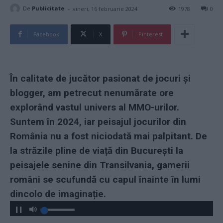
-
De
Publicitate
vineri, 16 februarie 2024
1978
0
Facebook
X
Pinterest
În calitate de jucător pasionat de jocuri și
blogger, am petrecut nenumărate ore
explorând vastul univers al MMO-urilor.
Suntem în 2024, iar peisajul jocurilor din
România nu a fost niciodată mai palpitant. De
la străzile pline de viață din București la
peisajele senine din Transilvania, gamerii
români se scufundă cu capul înainte în lumi
dincolo de imaginație.