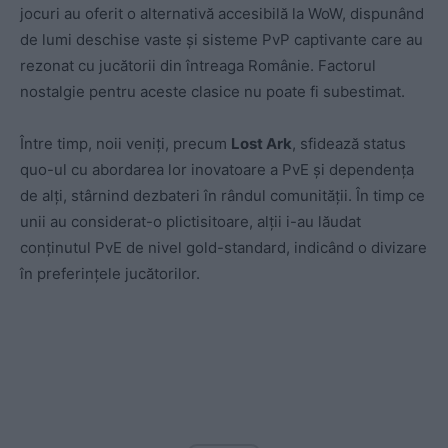
jocuri au oferit o alternativă accesibilă la WoW, dispunând
de lumi deschise vaste și sisteme PvP captivante care au
rezonat cu jucătorii din întreaga Românie. Factorul
nostalgie pentru aceste clasice nu poate fi subestimat.
Între timp, noii veniți, precum
Lost Ark
, sfidează status
quo-ul cu abordarea lor inovatoare a PvE și dependența
de alți, stârnind dezbateri în rândul comunității. În timp ce
unii au considerat-o plictisitoare, alții i-au lăudat
conținutul PvE de nivel gold-standard, indicând o divizare
în preferințele jucătorilor.