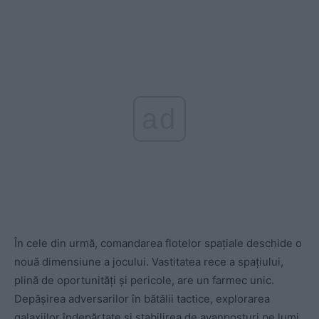
ad
În cele din urmă, comandarea flotelor spațiale deschide o
nouă dimensiune a jocului. Vastitatea rece a spațiului,
plină de oportunități și pericole, are un farmec unic.
Depășirea adversarilor în bătălii tactice, explorarea
galaxiilor îndepărtate și stabilirea de avanposturi pe lumi