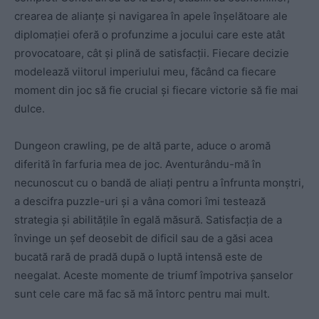
crearea de alianțe și navigarea în apele înșelătoare ale
diplomației oferă o profunzime a jocului care este atât
provocatoare, cât și plină de satisfacții. Fiecare decizie
modelează viitorul imperiului meu, făcând ca fiecare
moment din joc să fie crucial și fiecare victorie să fie mai
dulce.
Dungeon crawling, pe de altă parte, aduce o aromă
diferită în farfuria mea de joc. Aventurându-mă în
necunoscut cu o bandă de aliați pentru a înfrunta monștri,
a descifra puzzle-uri și a vâna comori îmi testează
strategia și abilitățile în egală măsură. Satisfacția de a
învinge un șef deosebit de dificil sau de a găsi acea
bucată rară de pradă după o luptă intensă este de
neegalat. Aceste momente de triumf împotriva șanselor
sunt cele care mă fac să mă întorc pentru mai mult.