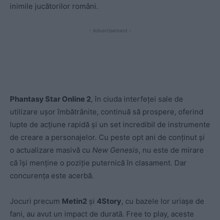
inimile jucătorilor români.
- Advertisement -
Phantasy Star Online 2
, în ciuda interfeței sale de
utilizare ușor îmbătrânite, continuă să prospere, oferind
lupte de acțiune rapidă și un set incredibil de instrumente
de creare a personajelor. Cu peste opt ani de conținut și
o actualizare masivă cu
New Genesis
, nu este de mirare
că își menține o poziție puternică în clasament. Dar
concurența este acerbă.
Jocuri precum
Metin2
și
4Story
, cu bazele lor uriașe de
fani, au avut un impact de durată. Free to play, aceste