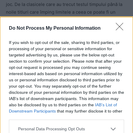
joc. De la clasicele care au trecut testul timpului până la
noile titluri care împing limitele a ceea ce poate fi un
MMO, clasamentul celor mai bune MMO-uri din România
pentru 2024 reflectă o comunitate de jucători diversă și
Do Not Process My Personal Information
pasionată.
If you wish to opt-out of the sale, sharing to third parties, or
processing of your personal or sensitive information for
Dintre acestea,
EVE Online
și
Old School RuneScape
se
targeted advertising by us, please use the below opt-out
adresează unui public de nișă, oferind profunzime și
section to confirm your selection. Please note that after your
complexitate pentru cei care au timp să se scufunde.
opt-out request is processed you may continue seeing
Includerea lor în clasament subliniază gusturile diverse
interest-based ads based on personal information utilized by
us or personal information disclosed to third parties prior to
ale jucătorilor români, de la explorarea spațială la
your opt-out. You may separately opt-out of the further
experiențe MMORPG nostalgice.
disclosure of your personal information by third parties on the
IAB’s list of downstream participants. This information may
also be disclosed by us to third parties on the
IAB’s List of
Downstream Participants
that may further disclose it to other
third parties.
Personal Data Processing Opt Outs