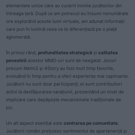
elementele unice care au cucerit inimile jucătorilor din
întreaga țară. După ce am petrecut eu însumi nenumărate
ore explorând aceste lumi virtuale, am adunat informații
care pun în lumină ceea ce le diferențiază pe o piață
aglomerată.
În primul rând,
profunditatea strategică
și
calitatea
povestirii
acestor MMO-uri sunt de neegalat. Jocuri
precum Metin2 și 4Story au fost mult timp favorite,
evoluând în timp pentru a oferi experiențe mai captivante.
Jucătorii nu sunt doar participanți; ei sunt contribuitori
activi la desfășurarea narațiunii, prezentând un nivel de
implicare care depășește mecanismele tradiționale de
joc.
Un alt aspect esențial este
centrarea pe comunitate
.
Jucătorii români prețuiesc sentimentul de apartenență și