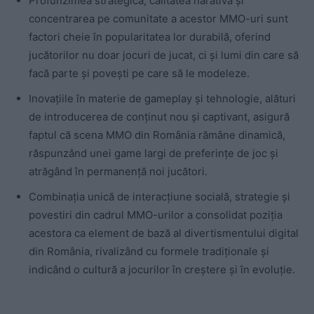
Profunzimea strategică, calitatea narativă și
concentrarea pe comunitate a acestor MMO-uri sunt
factori cheie în popularitatea lor durabilă, oferind
jucătorilor nu doar jocuri de jucat, ci și lumi din care să
facă parte și povești pe care să le modeleze.
Inovațiile în materie de gameplay și tehnologie, alături
de introducerea de conținut nou și captivant, asigură
faptul că scena MMO din România rămâne dinamică,
răspunzând unei game largi de preferințe de joc și
atrăgând în permanență noi jucători.
Combinația unică de interacțiune socială, strategie și
povestiri din cadrul MMO-urilor a consolidat poziția
acestora ca element de bază al divertismentului digital
din România, rivalizând cu formele tradiționale și
indicând o cultură a jocurilor în creștere și în evoluție.