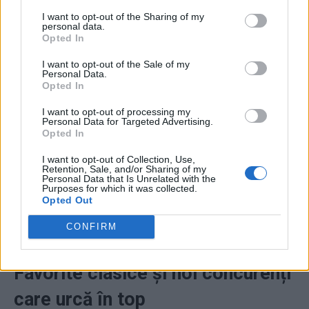
I want to opt-out of the Sharing of my
personal data.
ad
Opted In
I want to opt-out of the Sale of my
Personal Data.
Opted In
I want to opt-out of processing my
Personal Data for Targeted Advertising.
Opted In
Pe măsură ce mergem înainte, este clar că discuția
I want to opt-out of Collection, Use,
Retention, Sale, and/or Sharing of my
despre MMO-urile din România va continua să evolueze.
Personal Data that Is Unrelated with the
Purposes for which it was collected.
Cu fiecare titlu oferind ceva unic, clasamentul nu se
Opted Out
referă doar la cine este în top, ci la varietatea bogată de
CONFIRM
experiențe disponibile pentru jucătorii români.
Favorite clasice și noi concurenți
care urcă în top