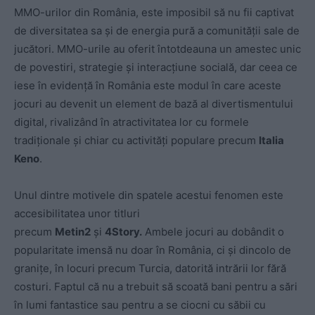
MMO-urilor din România, este imposibil să nu fii captivat
de diversitatea sa și de energia pură a comunității sale de
jucători. MMO-urile au oferit întotdeauna un amestec unic
de povestiri, strategie și interacțiune socială, dar ceea ce
iese în evidență în România este modul în care aceste
jocuri au devenit un element de bază al divertismentului
digital, rivalizând în atractivitatea lor cu formele
tradiționale și chiar cu activități populare precum
Italia
Keno
.
Unul dintre motivele din spatele acestui fenomen este
accesibilitatea unor titluri
precum
Metin2
și
4Story.
Ambele jocuri au dobândit o
popularitate imensă nu doar în România, ci și dincolo de
granițe, în locuri precum Turcia, datorită intrării lor fără
costuri. Faptul că nu a trebuit să scoată bani pentru a sări
în lumi fantastice sau pentru a se ciocni cu săbii cu