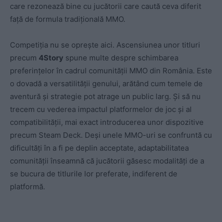
care rezonează bine cu jucătorii care caută ceva diferit
față de formula tradițională MMO.
Competiția nu se oprește aici. Ascensiunea unor titluri
precum
4Story
spune multe despre schimbarea
preferințelor în cadrul comunității MMO din România. Este
o dovadă a versatilității genului, arătând cum temele de
aventură și strategie pot atrage un public larg. Și să nu
trecem cu vederea impactul platformelor de joc și al
compatibilității, mai exact introducerea unor dispozitive
precum Steam Deck. Deși unele MMO-uri se confruntă cu
dificultăți în a fi pe deplin acceptate, adaptabilitatea
comunității înseamnă că jucătorii găsesc modalități de a
se bucura de titlurile lor preferate, indiferent de
platformă.