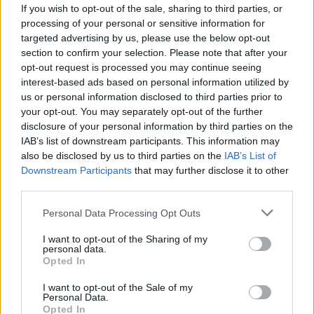
If you wish to opt-out of the sale, sharing to third parties, or
processing of your personal or sensitive information for
În încheiere, putem spune că loteria este un joc de noroc
targeted advertising by us, please use the below opt-out
unde îți poți îmbunătăți șansele cu ajutorul strategiilor.
section to confirm your selection. Please note that after your
opt-out request is processed you may continue seeing
Trebuie să știi totuși că nu există o metodă infailibilă,
interest-based ads based on personal information utilized by
pentru că loteriile sunt jocuri bazate pe hazard. Dar chiar
us or personal information disclosed to third parties prior to
și așa, sunt foarte distractive și îți poți personaliza
your opt-out. You may separately opt-out of the further
propria secvență de numere.
disclosure of your personal information by third parties on the
IAB’s list of downstream participants. This information may
also be disclosed by us to third parties on the
IAB’s List of
Nu-i nimic greșit să folosești numere care înseamnă ceva
Downstream Participants
that may further disclose it to other
pentru tine dacă secvența nu va fi un șir de numere
third parties.
consecutive sau cu asemănări, precum 11, 21, 31. Alt lucru
Personal Data Processing Opt Outs
important de reținut este că loteria, ca orice alt joc de
noroc, este pentru divertisment, deci
joacă mereu
I want to opt-out of the Sharing of my
personal data.
responsabil
!
Opted In
I want to opt-out of the Sale of my
- Advertisement -
Personal Data.
Opted In