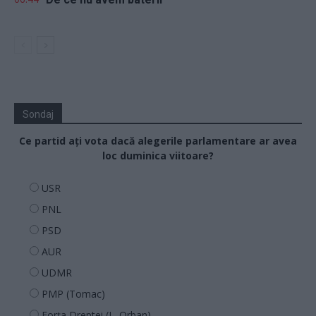
Sondaj
Ce partid ați vota dacă alegerile parlamentare ar avea
loc duminica viitoare?
USR
PNL
PSD
AUR
UDMR
PMP (Tomac)
Forța Dreptei (L. Orban)