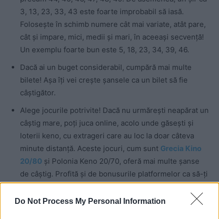
3, 13, 23, 33, 43 este foarte improbabil să iasă.
Folosește în schimb numere cât mai variate, atât pare,
cât și impare, mici, medii și mari, în aceeași secvență!
Un exemplu foarte bun este 5, 18, 23, 34, 39, 46.
Dacă ai un buget considerabil, cumpără mai multe
bilete! Așa îți vei crește șansele ca un bilet să fie
câștigător.
Alege jocurile potrivite! Dacă nu urmărești neapărat un
câștig mare, poți juca online, acolo unde găsești și
loterii keno, cu extrageri care au loc la doar câteva
minute distanță. Aceste jocuri, cum sunt
Grecia Kino
20/80
și Polonia Keno 20/70, oferă mai multe șanse
de câștig. Profită și de bonusurile platformelor ca să-ți
mărești și mai mult șansele de câștig!
Do Not Process My Personal Information
Concluzii