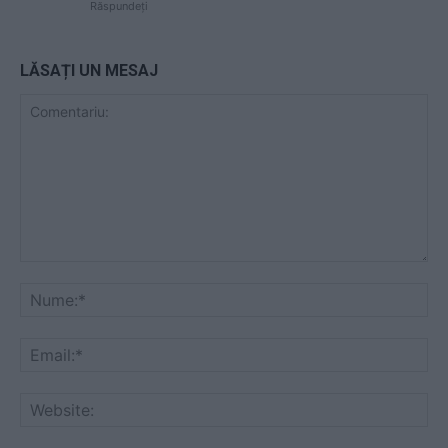
Răspundeți
LĂSAȚI UN MESAJ
Comentariu:
Nu
Ema
Web