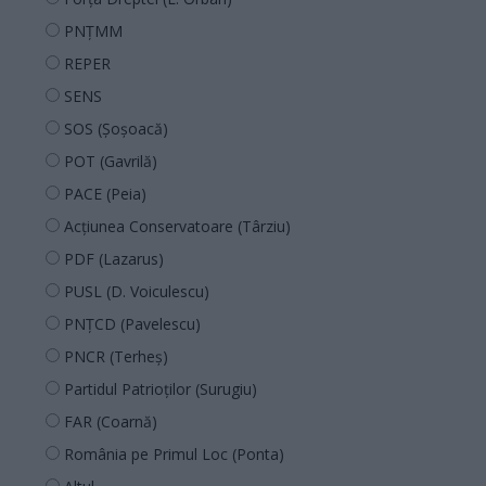
PNȚMM
REPER
SENS
SOS (Șoșoacă)
POT (Gavrilă)
PACE (Peia)
Acțiunea Conservatoare (Târziu)
PDF (Lazarus)
PUSL (D. Voiculescu)
PNȚCD (Pavelescu)
PNCR (Terheș)
Partidul Patrioților (Surugiu)
FAR (Coarnă)
România pe Primul Loc (Ponta)