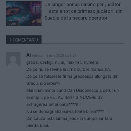
Un singur bonus casino per jucător
– asta e tot ce primesc jucătorii din
Suedia de la fiecare operator
Jocuri
1 COMENTARIU
Ai
miercuri, 9 iulie 2025 La 9.21
grade, castigi, nu ai, maxim 5 numere.
De ce nu se revine la urna cu bile manuala?..
De ce se foloseste firma greceasca alungata din
Grecia si Serbia??
Mai tineti minte cand Dan Diaconescu a cerut un
exemplu pe viu, AU IESIT 3 NUMERE din
extragerea anterioara????!!!!
Nu se demagnetizase-ra toate bilele????
Din cauza asta lumea joaca in Europa iar tara
pierde bani.