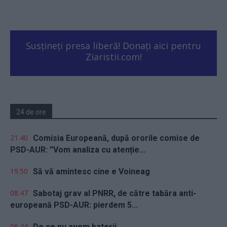
Susțineți presa liberă! Donați aici pentru
Ziaristii.com!
24 de ore
21.40
Comisia Europeană, după ororile comise de
PSD-AUR: ”Vom analiza cu atenție...
19.50
Să vă amintesc cine e Voineag
08.47
Sabotaj grav al PNRR, de către tabăra anti-
europeană PSD-AUR: pierdem 5...
06.44
De ce nu avem baterii