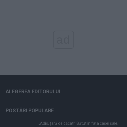
ad
ALEGEREA EDITORULUI
POSTĂRI POPULARE
„Adio, țară de căcat!” Bătut în fața casei sale,