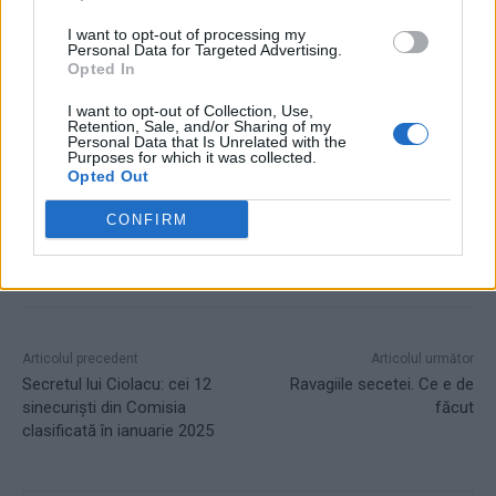
I want to opt-out of processing my
Personal Data for Targeted Advertising.
Opted In
I want to opt-out of Collection, Use,
TAGS
Grecia Kino 20/80
joc responsabil
loto
noroc
Retention, Sale, and/or Sharing of my
Personal Data that Is Unrelated with the
păcănele gratis
strategie
Purposes for which it was collected.
Opted Out
CONFIRM
Articolul precedent
Articolul următor
Secretul lui Ciolacu: cei 12
Ravagiile secetei. Ce e de
sinecuriști din Comisia
făcut
clasificată în ianuarie 2025