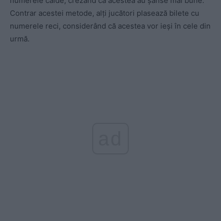
numerele calde, crezând că acestea au șanse mai bune.
Contrar acestei metode, alți jucători plasează bilete cu
numerele reci, considerând că acestea vor ieși în cele din
urmă.
ad