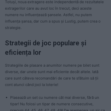
Totuși, noua extragere este independentă de rezultatele
extragerilor care au avut loc în trecut, deci aceste
numere nu influențează șansele. Astfel, nu putem
influența șansa, dar cum a spus și Lustig, putem crea o
strategie.
Strategii de joc populare și
eficiența lor
Strategiile de plasare a anumitor numere pe bilet sunt
diverse, dar unele sunt mai eficiente decât altele. Iată
care sunt câteva recomandări de care te sfătuim să ții
cont atunci când joci la loterie!
Plasează un set cu numere cât mai diverse, fără un
tipar! Nu folosi un tipar de numere consecutive,
precum 44, 45, 46, 47, 48, 49! De asemenea, un șir ca