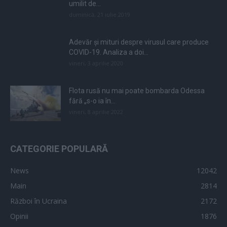
umilit de...
duminică, 21 iulie 2019
Adevăr și mituri despre virusul care produce
COVID-19. Analiza a doi...
vineri, 3 aprilie 2020
Flota rusă nu mai poate bombarda Odessa
fără „s-o ia în...
vineri, 8 aprilie 2022
CATEGORIE POPULARĂ
News
12042
Main
2814
Război în Ucraina
2172
Opinii
1876