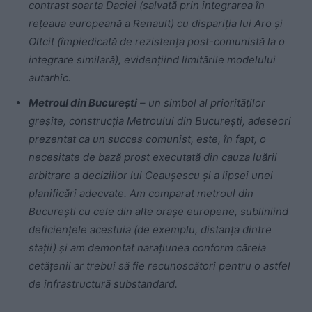
contrast soarta Daciei (salvată prin integrarea în
rețeaua europeană a Renault) cu dispariția lui Aro și
Oltcit (împiedicată de rezistența post-comunistă la o
integrare similară), evidențiind limitările modelului
autarhic.
Metroul din București
– un simbol al priorităților
greșite, construcția Metroului din București, adeseori
prezentat ca un succes comunist, este, în fapt, o
necesitate de bază prost executată din cauza luării
arbitrare a deciziilor lui Ceaușescu și a lipsei unei
planificări adecvate. Am comparat metroul din
București cu cele din alte orașe europene, subliniind
deficiențele acestuia (de exemplu, distanța dintre
stații) și am demontat narațiunea conform căreia
cetățenii ar trebui să fie recunoscători pentru o astfel
de infrastructură substandard.