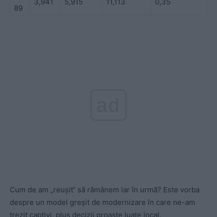
3,941
5,915
11,113
0,35
89
ad
Cum de am „reușit“ să rămânem iar în urmă? Este vorba
despre un model greșit de modernizare în care ne-am
trezit captivi, plus decizii proaste luate local.