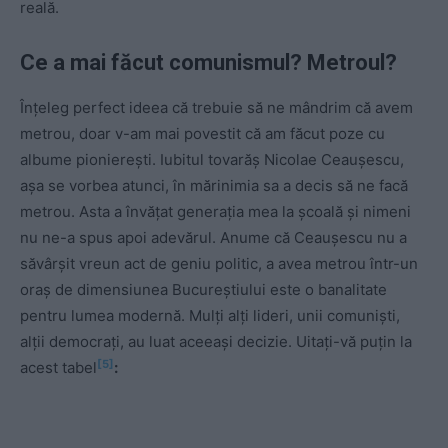
reală.
Ce a mai făcut comunismul? Metroul?
Înțeleg perfect ideea că trebuie să ne mândrim că avem
metrou, doar v-am mai povestit că am făcut poze cu
albume pionierești. Iubitul tovarăș Nicolae Ceaușescu,
așa se vorbea atunci, în mărinimia sa a decis să ne facă
metrou. Asta a învățat generația mea la școală și nimeni
nu ne-a spus apoi adevărul. Anume că Ceaușescu nu a
săvârșit vreun act de geniu politic, a avea metrou într-un
oraș de dimensiunea Bucureștiului este o banalitate
pentru lumea modernă. Mulți alți lideri, unii comuniști,
alții democrați, au luat aceeași decizie. Uitați-vă puțin la
[5]
acest tabel
: