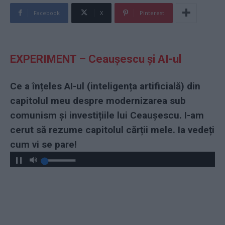
Facebook
X
Pinterest
EXPERIMENT – Ceauşescu şi AI-ul
Ce a înțeles AI-ul (inteligența artificială) din
capitolul meu despre modernizarea sub
comunism şi investițiile lui Ceauşescu. I-am
cerut să rezume capitolul cărții mele. Ia vedeți
cum vi se pare!