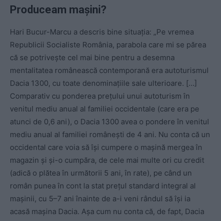
Produceam mașini?
Hari Bucur-Marcu a descris bine situația: „Pe vremea
Republicii Socialiste România, parabola care mi se părea
că se potrivește cel mai bine pentru a desemna
mentalitatea românească contemporană era autoturismul
Dacia 1300, cu toate denominațiile sale ulterioare. […]
Comparativ cu ponderea prețului unui autoturism în
venitul mediu anual al familiei occidentale (care era pe
atunci de 0,6 ani), o Dacia 1300 avea o pondere în venitul
mediu anual al familiei românești de 4 ani. Nu conta că un
occidental care voia să își cumpere o mașină mergea în
magazin și și-o cumpăra, de cele mai multe ori cu credit
(adică o plătea în următorii 5 ani, în rate), pe când un
român punea în cont la stat prețul standard integral al
mașinii, cu 5–7 ani înainte de a-i veni rândul să își ia
acasă mașina Dacia. Așa cum nu conta că, de fapt, Dacia