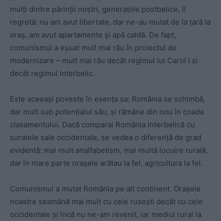
mulți dintre părinții noștri, generațiile postbelice, îl
regretă: nu am avut libertate, dar ne-au mutat de la țară la
oraș, am avut apartamente și apă caldă. De fapt,
comunismul a eșuat mult mai rău în proiectul de
modernizare – mult mai rău decât regimul lui Carol I și
decât regimul interbelic.
Este aceeași poveste în esența sa: România se schimbă,
dar mult sub potențialul său, și rămâne din nou în coada
clasamentului. Dacă comparai România interbelică cu
suratele sale occidentale, se vedea o diferență de grad
evidentă: mai mult analfabetism, mai multă locuire rurală,
dar în mare parte orașele arătau la fel, agricultura la fel.
Comunismul a mutat România pe alt continent. Orașele
noastre seamănă mai mult cu cele rusești decât cu cele
occidentale și încă nu ne-am revenit, iar mediul rural la