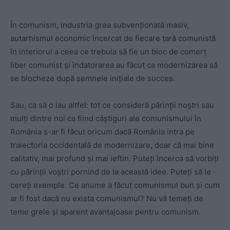
În comunism, industria grea subvenționată masiv,
autarhismul economic încercat de fiecare țară comunistă
în interiorul a ceea ce trebuia să fie un bloc de comerț
liber comunist și îndatorarea au făcut ca modernizarea să
se blocheze după semnele inițiale de succes.
Sau, ca să o iau altfel: tot ce consideră părinții noștri sau
mulți dintre noi ca fiind câștiguri ale comunismului în
România s-ar fi făcut oricum dacă România intra pe
traiectoria occidentală de modernizare, doar că mai bine
calitativ, mai profund și mai ieftin. Puteți încerca să vorbiți
cu părinții voștri pornind de la această idee. Puteți să le
cereți exemple. Ce anume a făcut comunismul bun și cum
ar fi fost dacă nu exista comunismul? Nu vă temeți de
teme grele și aparent avantajoase pentru comunism.