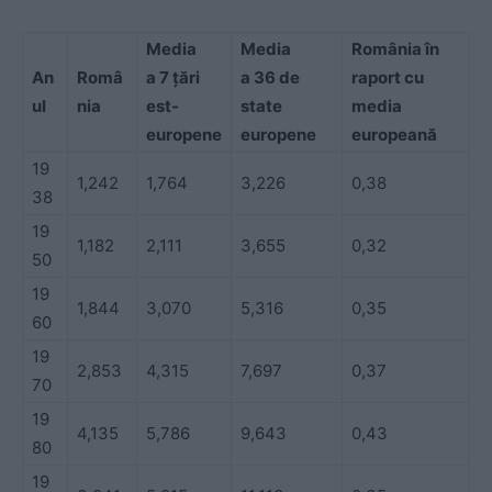
Media
Media
România în
An
Româ
a 7 țări
a 36 de
raport cu
ul
nia
est-
state
media
europene
europene
europeană
19
1,242
1,764
3,226
0,38
38
19
1,182
2,111
3,655
0,32
50
19
1,844
3,070
5,316
0,35
60
19
2,853
4,315
7,697
0,37
70
19
4,135
5,786
9,643
0,43
80
19