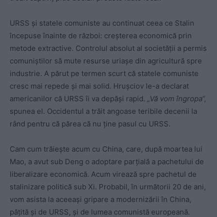
URSS și statele comuniste au continuat ceea ce Stalin
începuse înainte de război: creșterea economică prin
metode extractive. Controlul absolut al societății a permis
comuniștilor să mute resurse uriașe din agricultură spre
industrie. A părut pe termen scurt că statele comuniste
cresc mai repede și mai solid. Hrușciov le-a declarat
americanilor că URSS îi va depăși rapid.
„Vă vom îngropa“,
spunea el. Occidentul a trăit angoase teribile decenii la
rând pentru că părea că nu ține pasul cu URSS.
Cam cum trăiește acum cu China, care, după moartea lui
Mao, a avut sub Deng o adoptare parțială a pachetului de
liberalizare economică. Acum virează spre pachetul de
stalinizare politică sub Xi. Probabil, în următorii 20 de ani,
vom asista la aceeași gripare a modernizării în China,
pățită și de URSS, și de lumea comunistă europeană.