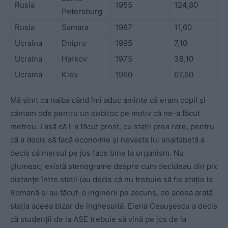
Rusia
1955
124,80
Petersburg
Rusia
Samara
1987
11,60
Ucraina
Dnipro
1995
7,10
Ucraina
Harkov
1975
38,10
Ucraina
Kiev
1960
67,60
Mă simt ca naiba când îmi aduc aminte că eram copil și
cântam ode pentru un dobitoc pe motiv că ne-a făcut
metrou. Lasă că l-a făcut prost, cu stații prea rare, pentru
că a decis să facă economie și nevasta lui analfabetă a
decis că mersul pe jos face bine la organism. Nu
glumesc, există stenograme despre cum decideau din pix
distanțe între stații (au decis că nu trebuie să fie stație la
Romană și au făcut-o inginerii pe ascuns, de aceea arată
stația aceea bizar de înghesuită. Elena Ceaușescu a decis
că studenții de la ASE trebuie să vină pe jos de la