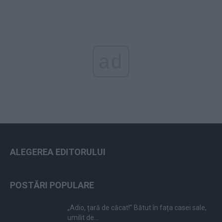
ad
ALEGEREA EDITORULUI
POSTĂRI POPULARE
„Adio, țară de căcat!” Bătut în fața casei sale,
umilit de...