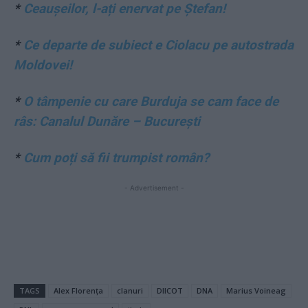
*
Ceaușeilor, l-ați enervat pe Ștefan!
*
Ce departe de subiect e Ciolacu pe autostrada
Moldovei!
*
O tâmpenie cu care Burduja se cam face de
râs: Canalul Dunăre – București
*
Cum poți să fii trumpist român?
- Advertisement -
TAGS
Alex Florența
clanuri
DIICOT
DNA
Marius Voineag