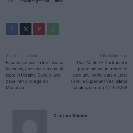
PNL
procuror general
timiș
Articolul precedent
Articolul următor
Fanatic putinist: în loc să iasă
Real Madrid – Dortmund îi
la pensie, paznicul s-a dus să
poate aduce un milion de
lupte în Ucraina. După o lună,
euro unui parior care a jucat
zace într-o morgă din
10 lei la Superbet! Vezi biletul
Moscova
fabulos, de cotă 421.064,85!
Cristian Ghinea