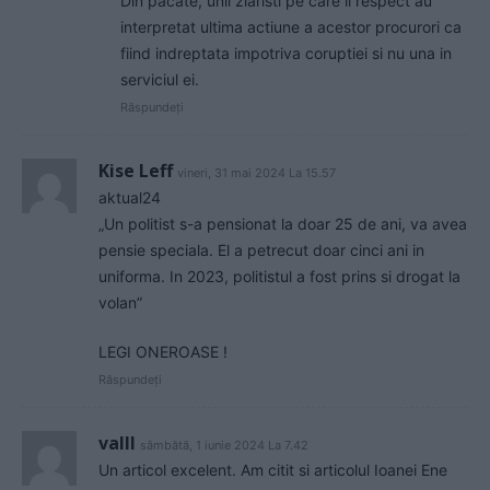
Din pacate, unii ziaristi pe care ii respect au
interpretat ultima actiune a acestor procurori ca
fiind indreptata impotriva coruptiei si nu una in
serviciul ei.
Răspundeți
Kise Leff
vineri, 31 mai 2024 La 15.57
aktual24
„Un politist s-a pensionat la doar 25 de ani, va avea
pensie speciala. El a petrecut doar cinci ani in
uniforma. In 2023, politistul a fost prins si drogat la
volan”
LEGI ONEROASE !
Răspundeți
valll
sâmbătă, 1 iunie 2024 La 7.42
Un articol excelent. Am citit si articolul Ioanei Ene