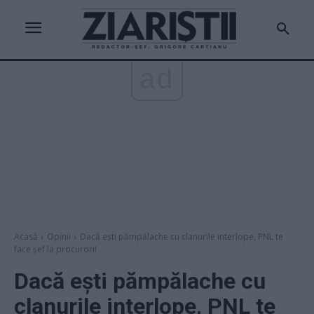
ad
Acasă
Opinii
Dacă eşti pămpălache cu clanurile interlope, PNL te
face şef la procurori!
Dacă eşti pămpălache cu
clanurile interlope, PNL te