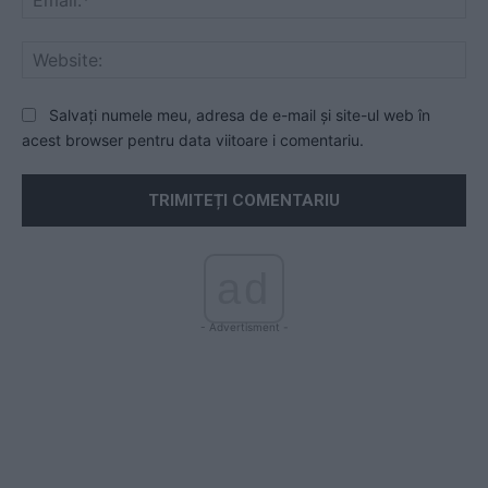
Web
Salvați numele meu, adresa de e-mail și site-ul web în
acest browser pentru data viitoare i comentariu.
ad
- Advertisment -