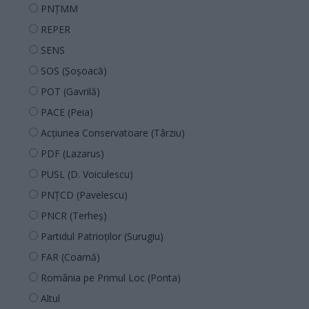
PNȚMM
REPER
SENS
SOS (Șoșoacă)
POT (Gavrilă)
PACE (Peia)
Acțiunea Conservatoare (Târziu)
PDF (Lazarus)
PUSL (D. Voiculescu)
PNȚCD (Pavelescu)
PNCR (Terheș)
Partidul Patrioților (Surugiu)
FAR (Coarnă)
România pe Primul Loc (Ponta)
Altul