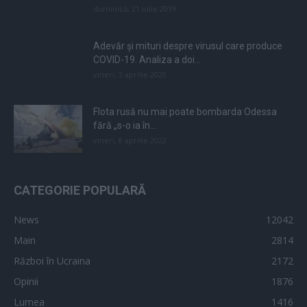
duminică, 21 iulie 2019
Adevăr și mituri despre virusul care produce
COVID-19. Analiza a doi...
vineri, 3 aprilie 2020
Flota rusă nu mai poate bombarda Odessa
fără „s-o ia în...
vineri, 8 aprilie 2022
CATEGORIE POPULARĂ
News
12042
Main
2814
Război în Ucraina
2172
Opinii
1876
Lumea
1416