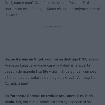
Deci, cum e asta? Cum face securiciul Predoiu-PNL
recrutarea ca să fie sigur Klaus că nu-l deranjeaza nimeni
la viloi?
- Advertisement -
Bă,
ne trebuie un Gigel procuror să distrugă DNA,
aveți?
Avem un băiat care vinde case în Voluntari şi poartă
ceasuri de manelist cu fițe – ăla, mă, de ştii de l-am pus
să blocheze cercetarea de plagiat la Ciucă, Voineag ăla.
Da, mă, e bun!
La Parchetul General ne trebuie unul care să nu facă
nimic.
Băi, dar nimic-nimic. Să stea aşa cocean şi să