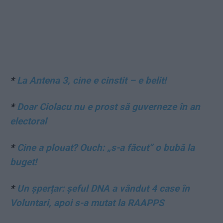
*
La Antena 3, cine e cinstit – e belit!
*
Doar Ciolacu nu e prost să guverneze în an
electoral
*
Cine a plouat? Ouch: „s-a făcut” o bubă la
buget!
*
Un șperțar: șeful DNA a vândut 4 case în
Voluntari, apoi s-a mutat la RAAPPS