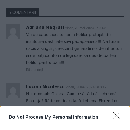
9 COMENTARII
Adriana Negruti
vineri, 31 mai 2024 La 3.02
Vai de capul acestei tari a hotilor protejati de
institutiile destinate sa-i pedepseasca!!! Ne furam
caciula singuri, crescand generatii noi de infractori
si de batjocoritori de legi care se dau de partea
hotilor pentru bani!!!
Răspundeți
Lucian Nicolescu
vineri, 31 mai 2024 La 8.16
Nu, domnule Ghinea. Cum o să râd că-l cheamă
Florența? Râdeam doar dacă-l chema Fiorentina
sau Viola. Așa că nu numele contează ci sistemul
corupt care te numește. Of, Doamne!
Do Not Process My Personal Information
Răspundeți