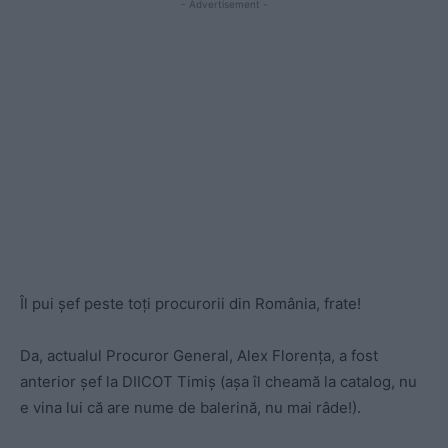
- Advertisement -
Îl pui şef peste toți procurorii din România, frate!
Da, actualul Procuror General, Alex Florența, a fost
anterior şef la DIICOT Timiş (aşa îl cheamă la catalog, nu
e vina lui că are nume de balerină, nu mai râde!).