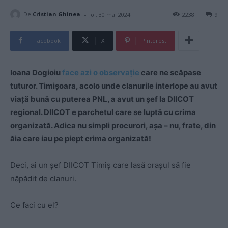
-
De
Cristian Ghinea
joi, 30 mai 2024
2238
9
Facebook
X
Pinterest
Ioana Dogioiu
face azi o observație
care ne scăpase
tuturor. Timişoara, acolo unde clanurile interlope au avut
viață bună cu puterea PNL, a avut un şef la DIICOT
regional. DIICOT e parchetul care se luptă cu crima
organizată. Adica nu simpli procurori, aşa – nu, frate, din
ăia care iau pe piept crima organizată!
Deci, ai un şef DIICOT Timiş care lasă oraşul să fie
năpădit de clanuri.
Ce faci cu el?