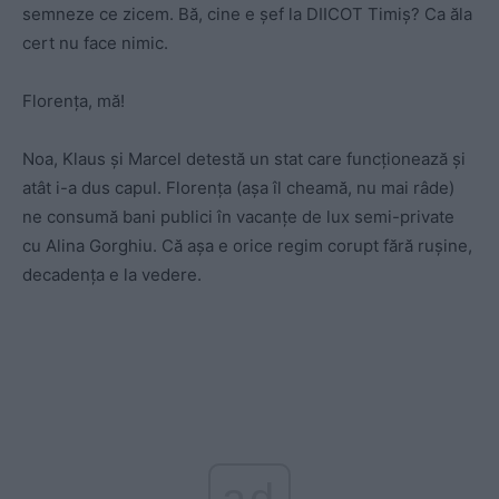
semneze ce zicem. Bă, cine e şef la DIICOT Timiş? Ca ăla
cert nu face nimic.
Florența, mă!
Noa, Klaus şi Marcel detestă un stat care funcționează şi
atât i-a dus capul. Florența (aşa îl cheamă, nu mai râde)
ne consumă bani publici în vacanțe de lux semi-private
cu Alina Gorghiu. Că aşa e orice regim corupt fără ruşine,
decadența e la vedere.