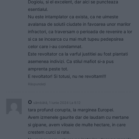
Dogioiu, si el excelent, dar aici se puncteaza
esentialul.
Nu este intamplator ca exista, ca ne uimeste
avalansa de solutii ciudate in favoarea unor marilor
infractori, ca traversam o perioada de revenire a lor
si ca se incearca cu mai mult tupeu pedepsirea
celor care i-au condamnat.
Este revoltator ca la varful justitiei au fost plantati
asemenea indivizi. Ca stilul mafiot si-a pus
amprenta peste tot.
E revoltator! Si totusi, nu ne revoltam!!!
Răspundeți
O
sâmbătă, 1 iunie 2024 La 9.12
tara profund corupta, la marginea Europei.
Avem izmenele gaurite dar de laudam cu mertane
si gipane, avem viloaie de multe hectare, in care
crestem curci si rate.