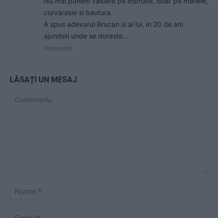
Nu mai punem valoare pe instruire, doar pe manele,
curvarasie si bautura.
A spus adevarul Brucan si ai lui, in 20 de ani
ajundeti unde se doreste…
Răspundeți
LĂSAȚI UN MESAJ
Comentariu:
Nu
Ema