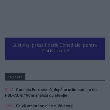
Susțineți presa liberă! Donați aici pentru
Ziaristii.com!
24 de ore
21.40
Comisia Europeană, după ororile comise de
PSD-AUR: ”Vom analiza cu atenție...
19.50
Să vă amintesc cine e Voineag