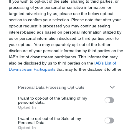
If you wish to opt-out of the sale, sharing to third parties, or
processing of your personal or sensitive information for
Kise Leff
vineri, 31 mai 2024 La 11.22
targeted advertising by us, please use the below opt-out
POATE AJUTA CU LEGISLATIA EXCELENTA SA vicol
section to confirm your selection. Please note that after your
laura
opt-out request is processed you may continue seeing
Răspundeți
interest-based ads based on personal information utilized by
us or personal information disclosed to third parties prior to
your opt-out. You may separately opt-out of the further
valll
sâmbătă, 1 iunie 2024 La 7.06
disclosure of your personal information by third parties on the
Da, si Laura Vicol e perfect plasata, incat
IAB’s list of downstream participants. This information may
democratia de tip mafiot sa functioneze cum isi
also be disclosed by us to third parties on the
IAB’s List of
doresc.
Downstream Participants
that may further disclose it to other
Intregul lant este atat de vizibil, incat ma intreb
third parties.
cum de rabdam?
Personal Data Processing Opt Outs
Răspundeți
I want to opt-out of the Sharing of my
personal data.
Dan Plesoianu
Opted In
vineri, 31 mai 2024 La 15.44
As avea o sugestie… Stiu ca sinteti un om
I want to opt-out of the Sale of my
inteligent, si ca ati ocupat o pozitie la virf in Statul
Personal Data.
Opted In
roman. As recomanda, ca fost si probabil viitor om