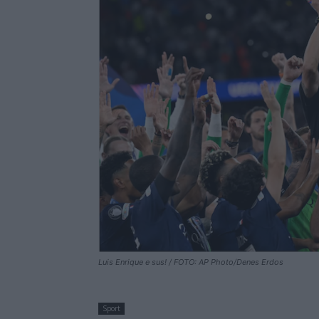
Luis Enrique e sus! / FOTO: AP Photo/Denes Erdos
Sport