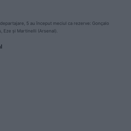
e departajare, 5 au început meciul ca rezerve: Gonçalo
Eze și Martinelli (Arsenal).
l