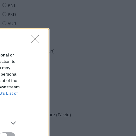
PNL
PSD
AUR
UDMR
PMP (Tomac)
Forța Dreptei (L. Orban)
sonal or
PNȚMM
ection to
ou may
REPER
 personal
SENS
out of the
 downstream
SOS (Șoșoacă)
B’s List of
POT (Gavrilă)
PACE (Peia)
Acțiunea Conservatoare (Târziu)
PDF (Lazarus)
PUSL (D. Voiculescu)