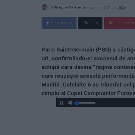
-
De
Grigore Cartianu
duminică, 31 mai 2026
Facebook
X
Pinterest
Paris Saint-Germain (PSG) a câștigat
uri, confirmându-și succesul de anu
echipă care devine ”regina continent
care reușește această performanță
Madrid. Celelalte 6 au triumfat cel 
simplu al Cupei Campionilor Europe