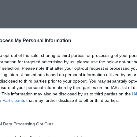
ocess My Personal Information
to opt-out of the sale, sharing to third parties, or processing of your per
formation for targeted advertising by us, please use the below opt-out s
r selection. Please note that after your opt-out request is processed y
eing interest-based ads based on personal information utilized by us or
disclosed to third parties prior to your opt-out. You may separately opt-
 putut fi tranșată nici în prelungiri, fiind nevoie de
losure of your personal information by third parties on the IAB’s list of
. This information may also be disclosed by us to third parties on the
IA
Participants
that may further disclose it to other third parties.
ungiri:
Dembélé (65 – din penalty) / Havertz
l Data Processing Opt Outs
, David Raya. Spaniolul a reușit să apere un penalty, pe