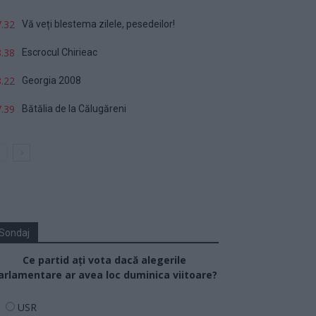
.32
Vă veți blestema zilele, pesedeilor!
.38
Escrocul Chirieac
.22
Georgia 2008
.39
Bătălia de la Călugăreni
Sondaj
Ce partid ați vota dacă alegerile
arlamentare ar avea loc duminica viitoare?
USR