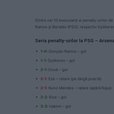
Dintre cei 10 executanți ai penalty-urilor d
Ramos și Beraldo (PSG), respectiv Gyökeres, 
Seria penalty-urilor la PSG – Arsena
1-0:
Gonçalo Ramos – gol
1-1:
Gyökeres – gol
2-1:
Doué – gol
2-1:
Eze – ratare (pe lângă poartă)
2-1:
Nuno Mendes – ratare (apără Raya)
2-2:
Rice – gol
3-2:
Hakimi – gol