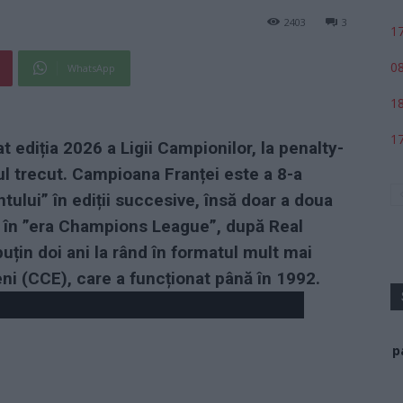
2403
3
17
08
WhatsApp
18
17
 ediția 2026 a Ligii Campionilor, la penalty-
l trecut. Campioana Franței este a 8-a
ului” în ediții succesive, însă doar a doua
 în ”era Champions League”, după Real
puțin doi ani la rând în formatul mult mai
ni (CCE), care a funcționat până în 1992.
p