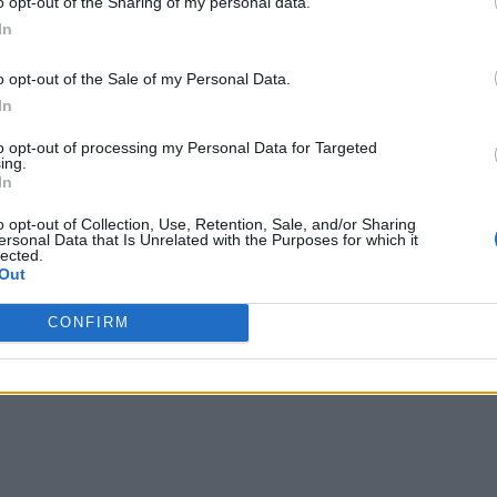
o opt-out of the Sharing of my personal data.
r cupa a câștigat-o Safonov, rusul din poarta lui
In
tri! Și asta, pentru că doi jucători ai lui Arsenal n-au
 stâlpul din dreapta lui Safonov, iar brazilianul Gabriel
o opt-out of the Sale of my Personal Data.
In
to opt-out of processing my Personal Data for Targeted
ze, și Gabriel – se grăbesc să ajungă în America de
ing.
a fel, mulți dintre colegii lor. Inclusiv portarul Raya.
In
 care a ales barbaria războiului.
o opt-out of Collection, Use, Retention, Sale, and/or Sharing
ersonal Data that Is Unrelated with the Purposes for which it
lected.
 Advertisement -
Out
CONFIRM