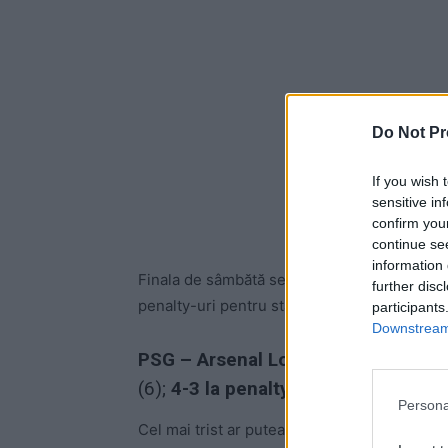
Do Not Pr
If you wish 
sensitive in
confirm you
continue se
information 
Finala de sâmbătă seara, de la Budapesta, n-a
further disc
penalty-uri pentru stabilirea campioanei:
participants
Downstream 
PSG – Arsenal Londra 1-1, după prel
(6);
4-3 la penalty-uri.
Persona
Cel mai trist ar putea fi portarul lui Arsenal