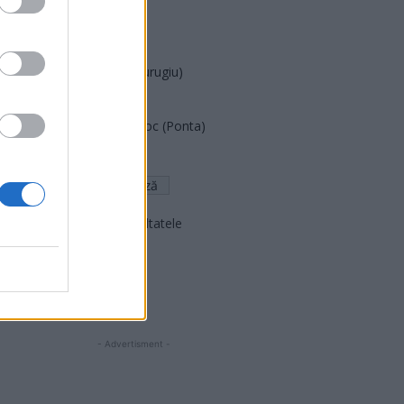
PNȚCD (Pavelescu)
PNCR (Terheș)
Partidul Patrioților (Surugiu)
FAR (Coarnă)
România pe Primul Loc (Ponta)
Altul
Arată rezultatele
Arhiva sondajelor
- Advertisment -