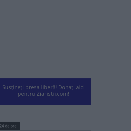
Susțineți presa liberă! Donați aici
pentru Ziaristii.com!
24 de ore