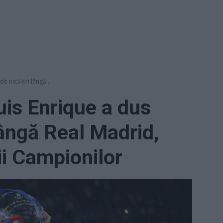
de nicăieri lângă...
Luis Enrique a dus
lângă Real Madrid,
gii Campionilor