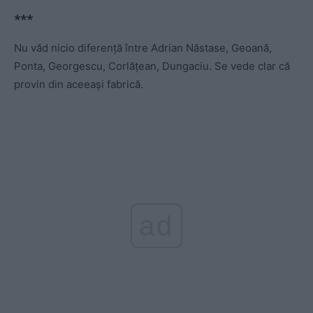
*
*
*
Nu văd nicio diferență între Adrian Năstase, Geoană,
Ponta, Georgescu, Corlățean, Dungaciu. Se vede clar că
provin din aceeași fabrică.
ad