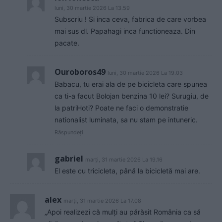
luni, 30 martie 2026 La 13.59
Subscriu ! Si inca ceva, fabrica de care vorbea
mai sus dl. Papahagi inca functioneaza. Din
pacate.
Ouroboros49
luni, 30 martie 2026 La 19.03
Babacu, tu erai ala de pe bicicleta care spunea
ca ti-a facut Bolojan benzina 10 lei? Surugiu, de
la patriHoti? Poate ne faci o demonstratie
nationalist luminata, sa nu stam pe intuneric.
Răspundeți
gabriel
marți, 31 martie 2026 La 19.16
El este cu tricicleta, până la bicicletă mai are.
alex
marți, 31 martie 2026 La 17.08
„Apoi realizezi că mulți au părăsit România ca să