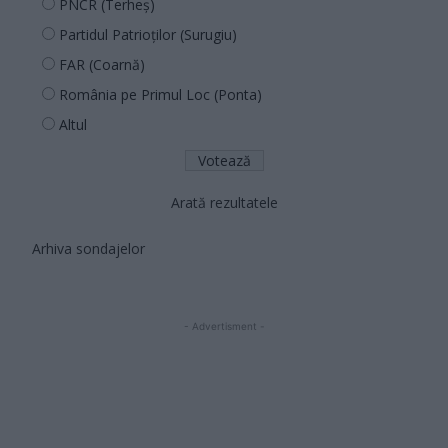
PNCR (Terheș)
Partidul Patrioților (Surugiu)
FAR (Coarnă)
România pe Primul Loc (Ponta)
Altul
Arată rezultatele
Arhiva sondajelor
- Advertisment -