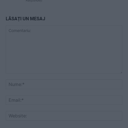
Răspundeți
LĂSAȚI UN MESAJ
Comentariu:
Nu
Ema
Web