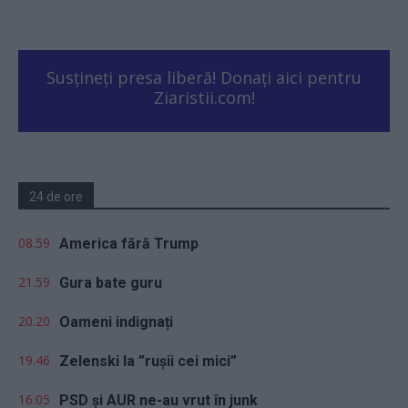
Susțineți presa liberă! Donați aici pentru
Ziaristii.com!
24 de ore
08.59
America fără Trump
21.59
Gura bate guru
20.20
Oameni indignați
19.46
Zelenski la ”rușii cei mici”
16.05
PSD și AUR ne-au vrut în junk