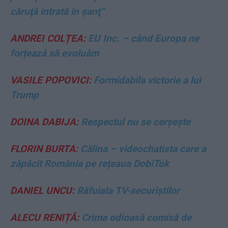
căruţă intrată în şanţ”
ANDREI COLȚEA:
EU Inc. – când Europa ne
forțează să evoluăm
VASILE POPOVICI:
Formidabila victorie a lui
Trump
DOINA DABIJA:
Respectul nu se cerşeşte
FLORIN BURTA:
Călina – videochatista care a
zăpăcit România pe rețeaua DobiTok
DANIEL UNCU:
Răfuiala TV-securiștilor
ALECU RENIȚĂ:
Crima odioasă comisă de