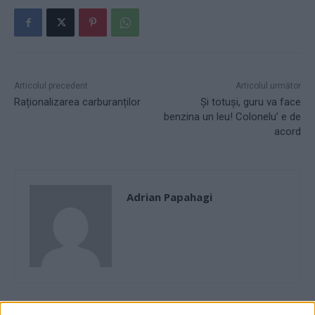
Articolul precedent
Articolul următor
Raționalizarea carburanților
Și totuși, guru va face
benzina un leu! Colonelu’ e de
acord
Adrian Papahagi