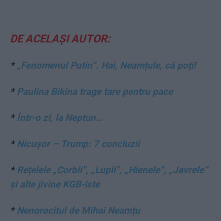
DE ACELAȘI AUTOR:
*
„Fenomenul Putin”. Hai, Neamțule, că poți!
*
Paulina Bikina trage tare pentru pace
*
Într-o zi, la Neptun…
*
Nicușor – Trump: 7 concluzii
*
Rețelele „Corbii”, „Lupii”, „Hienele”, „Javrele”
și alte jivine KGB-iste
*
Nenorocitul de Mihai Neamțu