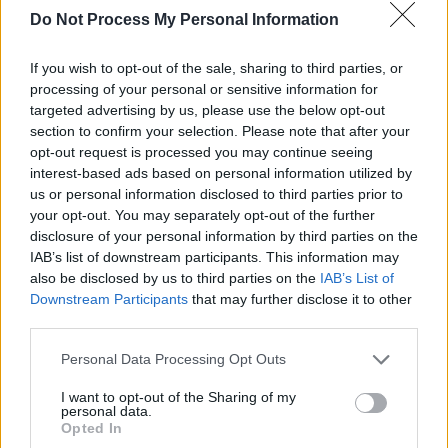
RELATED ARTICLES
Do Not Process My Personal Information
America fără Trump
If you wish to opt-out of the sale, sharing to third parties, or
processing of your personal or sensitive information for
targeted advertising by us, please use the below opt-out
Opinii
section to confirm your selection. Please note that after your
opt-out request is processed you may continue seeing
Gura bate guru
interest-based ads based on personal information utilized by
us or personal information disclosed to third parties prior to
your opt-out. You may separately opt-out of the further
Opinii
disclosure of your personal information by third parties on the
IAB’s list of downstream participants. This information may
Oameni indignați
also be disclosed by us to third parties on the
IAB’s List of
Downstream Participants
that may further disclose it to other
third parties.
Opinii
Personal Data Processing Opt Outs
11 COMENTARII
I want to opt-out of the Sharing of my
personal data.
Opted In
Grig
luni, 30 martie 2026 La 1.04