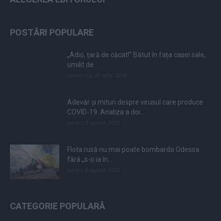
POSTĂRI POPULARE
„Adio, țară de căcat!” Bătut în fața casei sale,
umilit de...
duminică, 21 iulie 2019
Adevăr și mituri despre virusul care produce
COVID-19. Analiza a doi...
vineri, 3 aprilie 2020
Flota rusă nu mai poate bombarda Odessa
fără „s-o ia în...
vineri, 8 aprilie 2022
CATEGORIE POPULARĂ