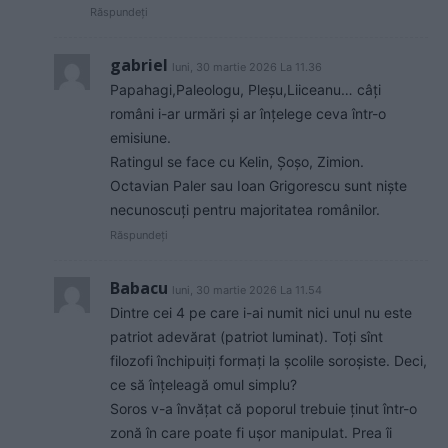
Răspundeți
gabriel
luni, 30 martie 2026 La 11.36
Papahagi,Paleologu, Pleșu,Liiceanu… câți
români i-ar urmări și ar înțelege ceva într-o
emisiune.
Ratingul se face cu Kelin, Șoșo, Zimion.
Octavian Paler sau Ioan Grigorescu sunt niște
necunoscuți pentru majoritatea românilor.
Răspundeți
Babacu
luni, 30 martie 2026 La 11.54
Dintre cei 4 pe care i-ai numit nici unul nu este
patriot adevărat (patriot luminat). Toți sînt
filozofi închipuiți formați la școlile soroșiste. Deci,
ce să înțeleagă omul simplu?
Soros v-a învățat că poporul trebuie ținut într-o
zonă în care poate fi ușor manipulat. Prea îi