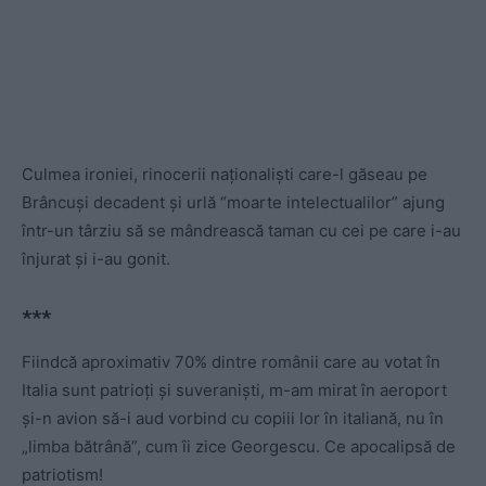
Culmea ironiei, rinocerii naționaliști care-l găseau pe
Brâncuși decadent și urlă “moarte intelectualilor” ajung
într-un târziu să se mândrească taman cu cei pe care i-au
înjurat și i-au gonit.
*
*
*
Fiindcă aproximativ 70% dintre românii care au votat în
Italia sunt patrioți și suveraniști, m-am mirat în aeroport
și-n avion să-i aud vorbind cu copiii lor în italiană, nu în
„limba bătrână”, cum îi zice Georgescu. Ce apocalipsă de
patriotism!