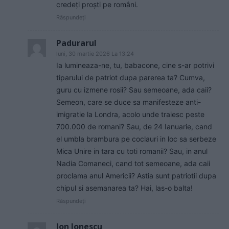
credeți proști pe români.
Răspundeți
Padurarul
luni, 30 martie 2026 La 13.24
Ia lumineaza-ne, tu, babacone, cine s-ar potrivi
tiparului de patriot dupa parerea ta? Cumva,
guru cu izmene rosii? Sau semeoane, ada caii?
Semeon, care se duce sa manifesteze anti-
imigratie la Londra, acolo unde traiesc peste
700.000 de romani? Sau, de 24 Ianuarie, cand
el umbla brambura pe coclauri in loc sa serbeze
Mica Unire in tara cu toti romanii? Sau, in anul
Nadia Comaneci, cand tot semeoane, ada caii
proclama anul Americii? Astia sunt patriotii dupa
chipul si asemanarea ta? Hai, las-o balta!
Răspundeți
Ion Ionescu