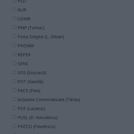
PSD
AUR
UDMR
PMP (Tomac)
Forța Dreptei (L. Orban)
PNȚMM
REPER
SENS
SOS (Șoșoacă)
POT (Gavrilă)
PACE (Peia)
Acțiunea Conservatoare (Târziu)
PDF (Lazarus)
PUSL (D. Voiculescu)
PNȚCD (Pavelescu)