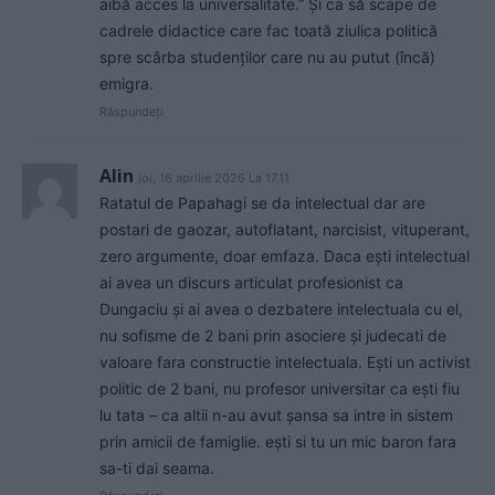
aibă acces la universalitate.” Și ca să scape de
cadrele didactice care fac toată ziulica politică
spre scârba studenților care nu au putut (încă)
emigra.
Răspundeți
Alin
joi, 16 aprilie 2026 La 17.11
Ratatul de Papahagi se da intelectual dar are
postari de gaozar, autoflatant, narcisist, vituperant,
zero argumente, doar emfaza. Daca ești intelectual
ai avea un discurs articulat profesionist ca
Dungaciu și ai avea o dezbatere intelectuala cu el,
nu sofisme de 2 bani prin asociere și judecati de
valoare fara constructie intelectuala. Ești un activist
politic de 2 bani, nu profesor universitar ca ești fiu
lu tata – ca altii n-au avut șansa sa intre in sistem
prin amicii de famiglie. ești si tu un mic baron fara
sa-ti dai seama.