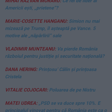
MIHAI RĂZVAN MORARU:
Ce fel de lider al
Americii ești, „prietene”?
MARIE-COSETTE HANGANU:
Simion nu mai
mizează pe Trump, îl așteaptă pe Vance. 5
motive ale „năpârlirii” sale
VLADIMIR MUNTEANU:
Va pierde România
războiul pentru justiție și securitate națională?
DANA HERING:
Prințosu’ Călin și prințoasa
Cristela
VITALIE COJOCARI:
Poluarea de pe Nistru
MATEI UDREA:
„PSD se va duce spre 10%. E
principalul vinovat pentru că România este ca o