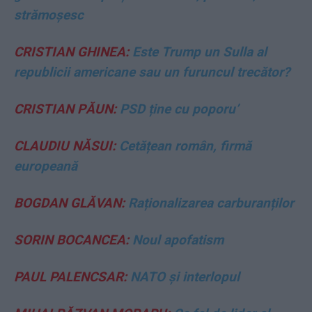
strămoșesc
CRISTIAN GHINEA:
Este Trump un Sulla al
republicii americane sau un furuncul trecător?
CRISTIAN PĂUN:
PSD ține cu poporu’
CLAUDIU NĂSUI:
Cetățean român, firmă
europeană
BOGDAN GLĂVAN:
Raționalizarea carburanților
SORIN BOCANCEA:
Noul apofatism
PAUL PALENCSAR:
NATO și interlopul