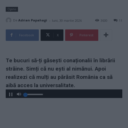
Opinii
-
De
Adrian Papahagi
luni, 30 martie 2026
3630
11
Facebook
X
Pinterest
Te bucuri să-ți găsești conaționalii în librării
străine. Simți că nu ești al nimănui. Apoi
realizezi că mulți au părăsit România ca să
aibă acces la universalitate.