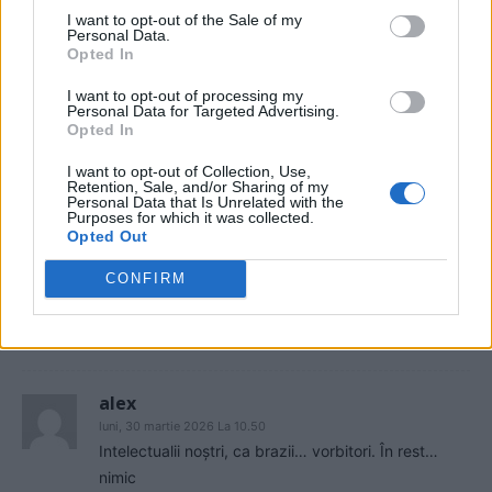
Tovarăși din diaspora de educație mai slabă au
I want to opt-out of the Sale of my
Personal Data.
primit euro să voteze cu Georgescu și aur din
Opted In
România. Nici nu mă miră că ,,,bisericile,,românești
sunt conduse în majoritate de pionii Rusiei PSD
I want to opt-out of processing my
Personal Data for Targeted Advertising.
Secu
Opted In
Răspundeți
I want to opt-out of Collection, Use,
Retention, Sale, and/or Sharing of my
Personal Data that Is Unrelated with the
gabriel
luni, 30 martie 2026 La 10.37
Purposes for which it was collected.
Nu mai este vorba de diaspora sau autohtoni, lipsa
Opted Out
de educație este generalizată.
CONFIRM
Învățământul românesc nu reușește să structureze
gândirea unui copil pe logică și rațiune.
Răspundeți
alex
luni, 30 martie 2026 La 10.50
Intelectualii noștri, ca brazii… vorbitori. În rest…
nimic