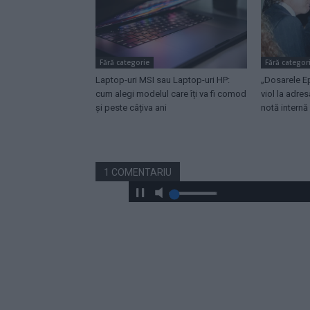
Fără categorie
Fără categor
Laptop-uri MSI sau Laptop-uri HP:
„Dosarele Ep
cum alegi modelul care îți va fi comod
viol la adre
și peste câțiva ani
notă internă
1 COMENTARIU