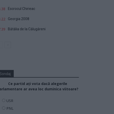
.38
Escrocul Chirieac
.22
Georgia 2008
.39
Bătălia de la Călugăreni
Sondaj
Ce partid ați vota dacă alegerile
arlamentare ar avea loc duminica viitoare?
USR
PNL