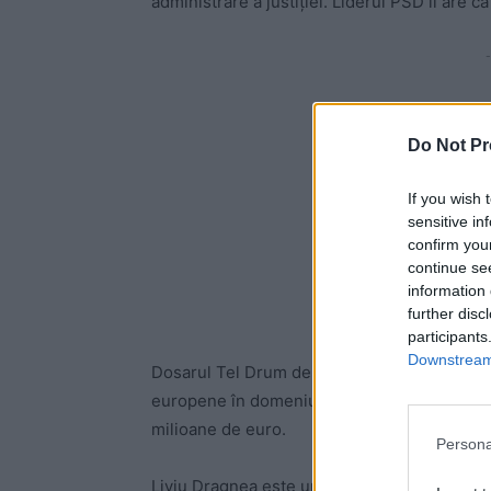
administrare a justiţiei. Liderul PSD îi are
-
Do Not Pr
If you wish 
sensitive in
confirm you
continue se
information 
further disc
participants
Downstream 
Dosarul Tel Drum de la DNA se bazează pe o
europene în domeniul construcţiei de drumu
milioane de euro.
Persona
Liviu Dragnea este urmărit penal, în acest do