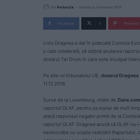
-
De
Redacţia
duminică, 6 ianuarie 2019
Facebook
X
Pinterest
Liviu Dragnea a dat în judecată Comisia Eur
o cale colaterală, să obţină anularea raport
dosarul Tel Drum în care este inculpat lide
Pe site-ul tribunalului UE,
dosarul Dragnea
11.12.2018.
Surse de la Luxemburg, citate de
Ziare.com
raportul OLAF, pentru ca ieşise de mult timp 
atacă raspunsul negativ primit de la Comisi
raportul OLAF. Dragnea acuză că OLAF nu i-ar
nevinovăţie cu ocazia realizării Raportului, c