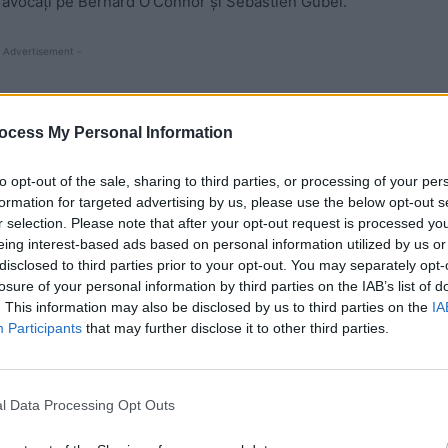
 ca avocaţi pe Bernard O’Connor şi Sebastien Gubel.
 Advertisement -
ocess My Personal Information
to opt-out of the sale, sharing to third parties, or processing of your per
formation for targeted advertising by us, please use the below opt-out s
r selection. Please note that after your opt-out request is processed y
eing interest-based ads based on personal information utilized by us or
disclosed to third parties prior to your opt-out. You may separately opt-
losure of your personal information by third parties on the IAB’s list of
. This information may also be disclosed by us to third parties on the
IA
Participants
that may further disclose it to other third parties.
 investigaţie OLAF care constata o fraudă cu fonduri
ri şi recomandă recuperarea integrala a 21 de
l Data Processing Opt Outs
sar, pentru constituirea unui grup infracţional, abuz în