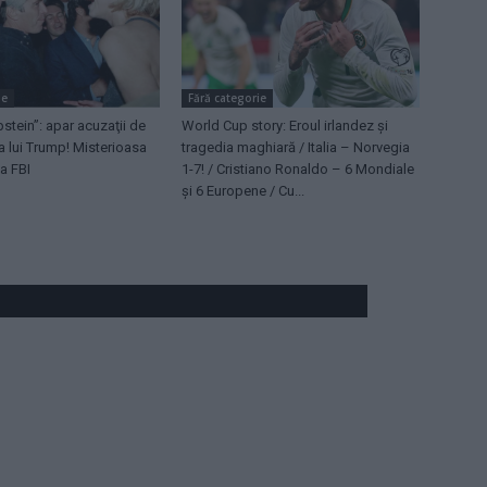
ie
Fără categorie
stein”: apar acuzaţii de
World Cup story: Eroul irlandez și
sa lui Trump! Misterioasa
tragedia maghiară / Italia – Norvegia
 a FBI
1-7! / Cristiano Ronaldo – 6 Mondiale
și 6 Europene / Cu...