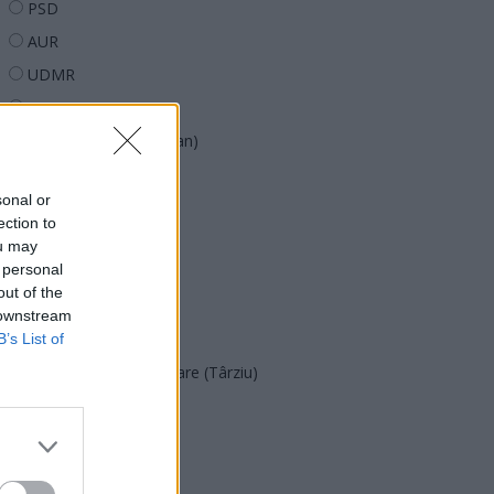
PSD
AUR
UDMR
PMP (Tomac)
Forța Dreptei (L. Orban)
PNȚMM
sonal or
REPER
ection to
SENS
ou may
 personal
SOS (Șoșoacă)
out of the
POT (Gavrilă)
 downstream
PACE (Peia)
B’s List of
Acțiunea Conservatoare (Târziu)
PDF (Lazarus)
PUSL (D. Voiculescu)
PNȚCD (Pavelescu)