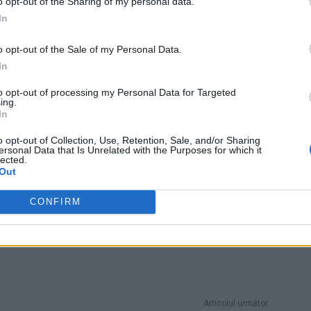
o opt-out of the Sharing of my personal data.
e fonduri europene, în legătura cu favorizarea companiei
In
 fi fost comise în perioada în care era presedinte al
o opt-out of the Sale of my Personal Data.
In
 Advertisement -
to opt-out of processing my Personal Data for Targeted
ing.
In
o opt-out of Collection, Use, Retention, Sale, and/or Sharing
ersonal Data that Is Unrelated with the Purposes for which it
lected.
Out
CONFIRM
Articolul următor