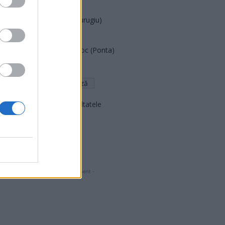
PNCR (Terheș)
Partidul Patrioților (Surugiu)
FAR (Coarnă)
România pe Primul Loc (Ponta)
Altul
Arată rezultatele
Arhiva sondajelor
- Advertisment -