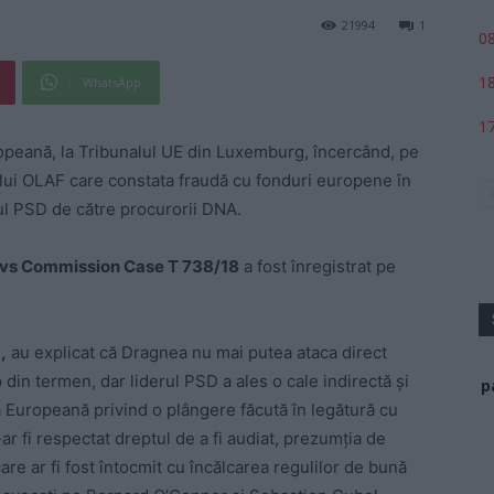
21994
1
08
18
WhatsApp
17
opeană, la Tribunalul UE din Luxemburg, încercând, pe
ului OLAF care constata fraudă cu fonduri europene în
rul PSD de către procurorii DNA.
 vs Commission Case T 738/18
a fost înregistrat pe
,
au explicat că Dragnea nu mai putea ataca direct
din termen, dar liderul PSD a ales o cale indirectă şi
p
a Europeană privind o plângere făcută în legătură cu
 fi respectat dreptul de a fi audiat, prezumţia de
are ar fi fost întocmit cu încălcarea regulilor de bună