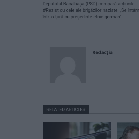
Deputatul Bacalbaşa (PSD) compară acțiunile
#Rezist cu cele ale brigăzilor naziste. „Se întâ
într-o țară cu preşedinte etnic german”
Redacţia
RELATED ARTICLES