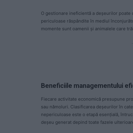
O gestionare ineficientă a deșeurilor poate
periculoase răspândite în mediul înconjurător.
momente sunt oamenii și animalele care trăi
-
Beneficiile managementului efic
Fiecare activitate economică presupune prod
sau nămoluri. Clasificarea deșeurilor în cat
nepericuloase este o etapă esențială, întrucâ
deșeu generat depind toate fazele ulterioare 