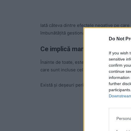
Iată câteva dintre efectele negative pe care
îmbunătățită gestionarea acestora.
Do Not Pr
Ce implică managementul deșe
If you wish 
sensitive in
Înainte de toate, este bine de știut că exist
confirm you
care sunt incluse cele menajere), comercial
continue se
information 
further disc
Există și deșeuri periculoase, cum sunt cele 
participants
Downstream 
-
Persona