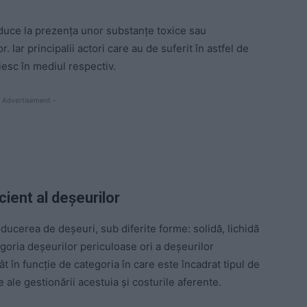
 duce la prezența unor substanțe toxice sau
 Iar principalii actori care au de suferit în astfel de
esc în mediul respectiv.
 Advertisement -
ient al deșeurilor
ucerea de deșeuri, sub diferite forme: solidă, lichidă
egoria deșeurilor periculoase ori a deșeurilor
t în funcție de categoria în care este încadrat tipul de
ale gestionării acestuia și costurile aferente.