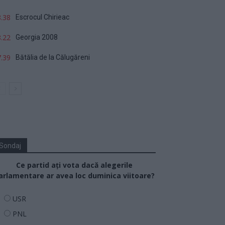
.38
Escrocul Chirieac
.22
Georgia 2008
.39
Bătălia de la Călugăreni
Sondaj
Ce partid ați vota dacă alegerile
arlamentare ar avea loc duminica viitoare?
USR
PNL