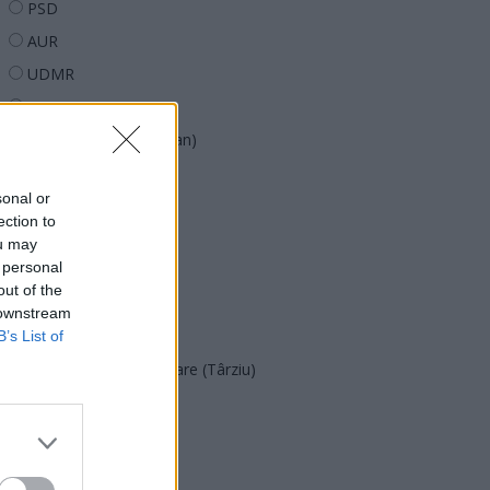
PSD
AUR
UDMR
PMP (Tomac)
Forța Dreptei (L. Orban)
PNȚMM
sonal or
REPER
ection to
SENS
ou may
 personal
SOS (Șoșoacă)
out of the
POT (Gavrilă)
 downstream
PACE (Peia)
B’s List of
Acțiunea Conservatoare (Târziu)
PDF (Lazarus)
PUSL (D. Voiculescu)
PNȚCD (Pavelescu)