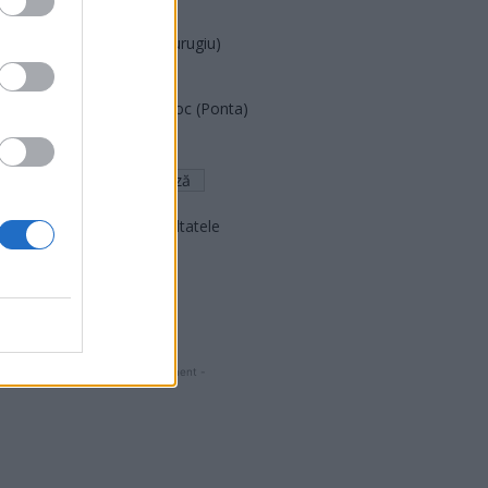
PNCR (Terheș)
Partidul Patrioților (Surugiu)
FAR (Coarnă)
România pe Primul Loc (Ponta)
Altul
Arată rezultatele
Arhiva sondajelor
- Advertisment -