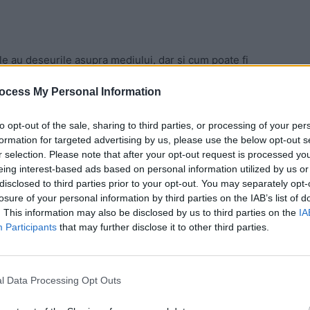
 le au deșeurile asupra mediului, dar și cum poate fi
ocess My Personal Information
urilor?
to opt-out of the sale, sharing to third parties, or processing of your per
formation for targeted advertising by us, please use the below opt-out s
ă mai multe tipuri de deșeuri: deșeuri municipale (în
r selection. Please note that after your opt-out request is processed y
e sau reziduuri care provin din demolări.
eing interest-based ads based on personal information utilized by us or
disclosed to third parties prior to your opt-out. You may separately opt-
losure of your personal information by third parties on the IAB’s list of
industriale, biomedicale, electronice și radioactive.
. This information may also be disclosed by us to third parties on the
IA
Participants
that may further disclose it to other third parties.
 Advertisement -
l Data Processing Opt Outs