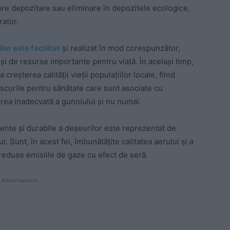
pre depozitare sau eliminare în depozitele ecologice,
rator.
r este facilitat
și realizat în mod corespunzător,
i de resurse importante pentru viață. În același timp,
reșterea calității vieții populațiilor locale, fiind
riscurile pentru sănătate care sunt asociate cu
area inadecvată a gunoiului și nu numai.
ciente și durabile a deșeurilor este reprezentat de
. Sunt, în acest fel, îmbunătățite calitatea aerului și a
 reduse emisiile de gaze cu efect de seră.
 Advertisement -