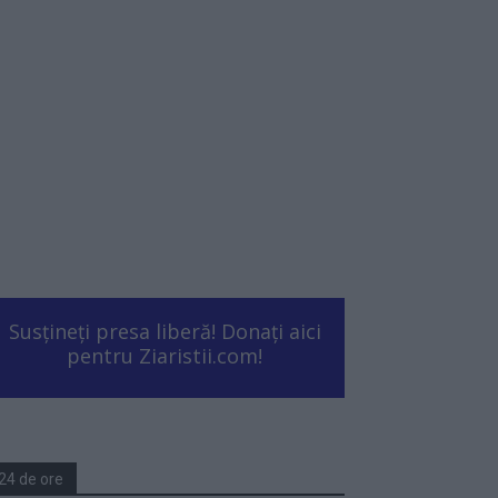
Susțineți presa liberă! Donați aici
pentru Ziaristii.com!
24 de ore