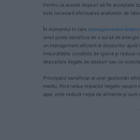
Pentru ca aceste deșeuri să fie acceptate s
este necesară efectuarea analizelor de labo
În momentul în care
managementul deșeurilo
omul poate beneficia de o sursă de energie ș
un management eficient al deșeurilor ajută la c
îmbunătățite condițiile de igienă și reduse 
depozitele ilegale de deșeuri sau cu colect
Principalul beneficiar al unei gestionări efi
mediu, fiind redus impactul negativ asupra lui
apei, este redusă risipa de alimente și sunt
-