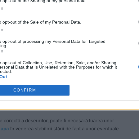
o opt-out of the Sharing of my personal data.
In
o opt-out of the Sale of my Personal Data.
In
to opt-out of processing my Personal Data for Targeted
ing.
In
le de colectare, transport, recuperare, reciclare și
o opt-out of Collection, Use, Retention, Sale, and/or Sharing
. În sens larg, managementul deșeurilor se referă la
ersonal Data that Is Unrelated with the Purposes for which it
lected.
ionării deșeurilor, de la producție până la tratarea
Out
CONFIRM
 unei gestionări ineficiente a
re corectă a deșeurilor, poate fi necesară luarea unor
 apa
în vederea stabilirii stării de fapt a unor eventuale