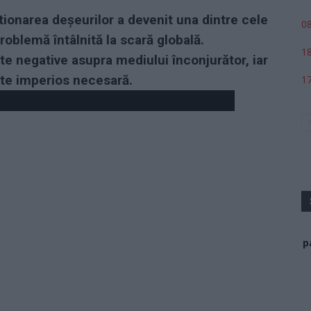
tionarea deșeurilor a devenit una dintre cele
08
roblemă întâlnită la scară globală.
18
e negative asupra mediului înconjurător, iar
ste imperios necesară.
17
p